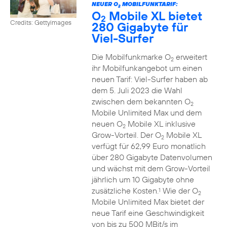
NEUER O
MOBILFUNKTARIF:
2
O
Mobile XL bietet
2
Credits: Gettyimages
280 Gigabyte für
Viel-Surfer
Die Mobilfunkmarke O
erweitert
2
ihr Mobilfunkangebot um einen
neuen Tarif: Viel-Surfer haben ab
dem 5. Juli 2023 die Wahl
zwischen dem bekannten O
2
Mobile Unlimited Max und dem
neuen O
Mobile XL inklusive
2
Grow-Vorteil. Der O
Mobile XL
2
verfügt für 62,99 Euro monatlich
über 280 Gigabyte Datenvolumen
und wächst mit dem Grow-Vorteil
jährlich um 10 Gigabyte ohne
zusätzliche Kosten.
Wie der O
1
2
Mobile Unlimited Max bietet der
neue Tarif eine Geschwindigkeit
von bis zu 500 MBit/s im