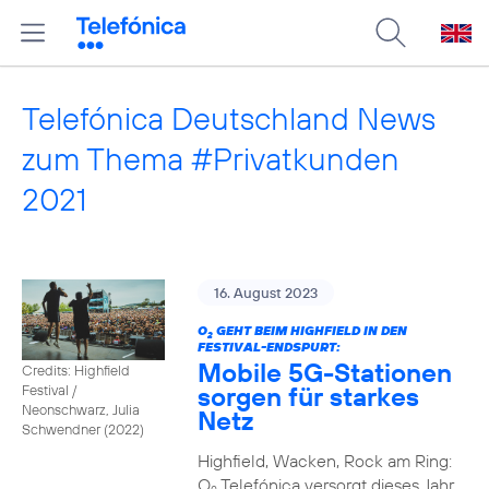
Telefónica Deutschland News
zum Thema #Privatkunden
2021
16. August 2023
O
GEHT BEIM HIGHFIELD IN DEN
2
FESTIVAL-ENDSPURT:
Mobile 5G-Stationen
Credits: Highfield
sorgen für starkes
Festival /
Neonschwarz, Julia
Netz
Schwendner (2022)
Highfield, Wacken, Rock am Ring:
O
Telefónica versorgt dieses Jahr