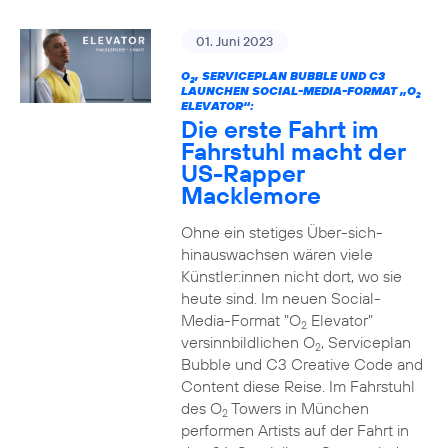
01. Juni 2023
O
, SERVICEPLAN BUBBLE UND C3
2
LAUNCHEN SOCIAL-MEDIA-FORMAT „O
2
ELEVATOR“:
Die erste Fahrt im
Fahrstuhl macht der
US-Rapper
Macklemore
Ohne ein stetiges Über-sich-
hinauswachsen wären viele
Künstler:innen nicht dort, wo sie
heute sind. Im neuen Social-
Media-Format "O
Elevator"
2
versinnbildlichen O
, Serviceplan
2
Bubble und C3 Creative Code and
Content diese Reise. Im Fahrstuhl
des O
Towers in München
2
performen Artists auf der Fahrt in