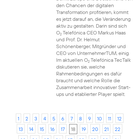
den Chancen der digitalen
Transformation profitieren, kommt
es jetzt darauf an, die Veränderung
aktiv zu gestalten. Darin sind sich
O
Telefónica CEO Markus Haas
2
und Prof. Dr. Helmut
Schönenberger, Mitgründer und
CEO von UnternehmerTUM, einig.
Im aktuellen O
Telefónica TecTalk
2
diskutieren sie, welche
Rahmenbedingungen es dafür
braucht und welche Rolle die
Zusammenarbeit innovativer Start-
ups und etablierter Player spielt.
1
2
3
4
5
6
7
8
9
10
11
12
13
14
15
16
17
18
19
20
21
22