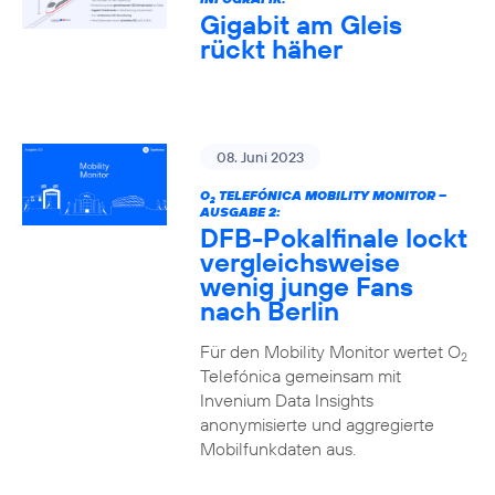
Gigabit am Gleis
rückt häher
08. Juni 2023
O
TELEFÓNICA MOBILITY MONITOR –
2
AUSGABE 2:
DFB-Pokalfinale lockt
vergleichsweise
wenig junge Fans
nach Berlin
Für den Mobility Monitor wertet O
2
Telefónica gemeinsam mit
Invenium Data Insights
anonymisierte und aggregierte
Mobilfunkdaten aus.