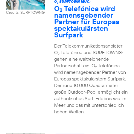
O
SURFTOWN MUC:
2
O
Telefónica wird
2
Credits: SURFTOWN®
namensgebender
Partner für Europas
spektakulärsten
Surfpark
Der Telekommunikationsanbieter
O
Telefónica und SURFTOWN®
2
gehen eine weitreichende
Partnerschaft ein: O
Telefónica
2
wird namensgebender Partner von
Europas spektakulärstem Surfpark.
Der rund 10.000 Quadratmeter
große Outdoor-Pool ermöglicht ein
authentisches Surf-Erlebnis wie im
Meer und das mit unterschiedlich
hohen Wellen.