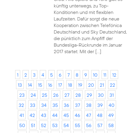
künftig unterwegs, zu Top-
Konditionen und mit flexiblen
Laufzeiten. Dafür sorgt die neue
Kooperation zwischen Telefónica
Deutschland und Sky Deutschland,
die pünktlich zum Anpfiff der
Bundesliga-Rückrunde im Januar
2017 startet. Mit der […]
1
2
3
4
5
6
7
8
9
10
11
12
13
14
15
16
17
18
19
20
21
22
23
24
25
26
27
28
29
30
31
32
33
34
35
36
37
38
39
40
41
42
43
44
45
46
47
48
49
50
51
52
53
54
55
56
57
58