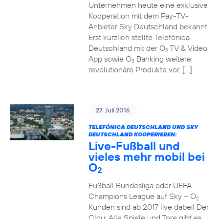
Unternehmen heute eine exklusive
Kooperation mit dem Pay-TV-
Anbieter Sky Deutschland bekannt.
Erst kürzlich stellte Telefónica
Deutschland mit der O
TV & Video
2
App sowie O
Banking weitere
2
revolutionäre Produkte vor. […]
27. Juli 2016
TELEFÓNICA DEUTSCHLAND UND SKY
DEUTSCHLAND KOOPERIEREN:
Live-Fußball und
vieles mehr mobil bei
O
2
Fußball Bundesliga oder UEFA
Champions League auf Sky – O
2
Kunden sind ab 2017 live dabei! Der
Clou: Alle Spiele und Tore gibt es