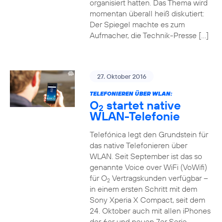
organisiert hatten. Das Thema wird
momentan überall heiß diskutiert:
Der Spiegel machte es zum
Aufmacher, die Technik-Presse […]
27. Oktober 2016
TELEFONIEREN ÜBER WLAN:
O
startet native
2
WLAN-Telefonie
Telefónica legt den Grundstein für
das native Telefonieren über
WLAN. Seit September ist das so
genannte Voice over WiFi (VoWifi)
für O
Vertragskunden verfügbar –
2
in einem ersten Schritt mit dem
Sony Xperia X Compact, seit dem
24. Oktober auch mit allen iPhones
der 6er und neuen 7er Serie.