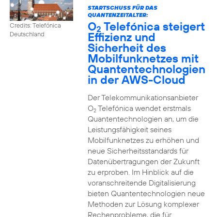
STARTSCHUSS FÜR DAS
QUANTENZEITALTER:
O
Telefónica steigert
Credits: Telefónica
2
Effizienz und
Deutschland
Sicherheit des
Mobilfunknetzes mit
Quantentechnologien
in der AWS-Cloud
Der Telekommunikationsanbieter
O
Telefónica wendet erstmals
2
Quantentechnologien an, um die
Leistungsfähigkeit seines
Mobilfunknetzes zu erhöhen und
neue Sicherheitsstandards für
Datenübertragungen der Zukunft
zu erproben. Im Hinblick auf die
voranschreitende Digitalisierung
bieten Quantentechnologien neue
Methoden zur Lösung komplexer
Rechenprobleme, die für