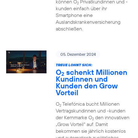
können O
Privatkundinnen und -
2
kunden einfach über ihr
Smartphone eine
Auslandskrankenversicherung
abschließen.
05. Dezember 2024
TREUE LOHNT SICH:
O
schenkt Millionen
2
Kundinnen und
Kunden den Grow
Vorteil
O
Telefónica bucht Millionen
2
Vertragskundinnen und -kunden
der Kernmarke O
den innovativen
2
„Grow Vorteil“ auf. Damit
bekommen sie jährlich kostenlos
und automatisch zusätzliches