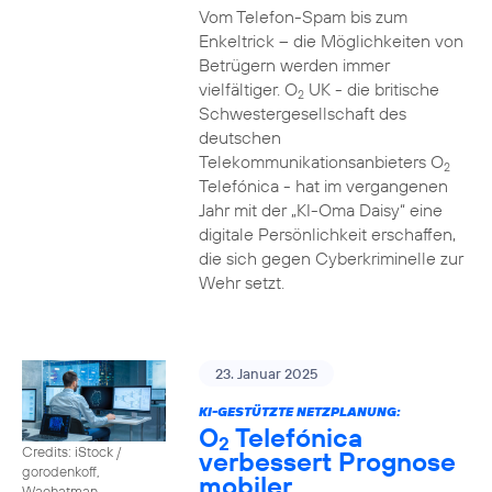
Vom Telefon-Spam bis zum
Enkeltrick – die Möglichkeiten von
Betrügern werden immer
vielfältiger. O
UK - die britische
2
Schwestergesellschaft des
deutschen
Telekommunikationsanbieters O
2
Telefónica - hat im vergangenen
Jahr mit der „KI-Oma Daisy“ eine
digitale Persönlichkeit erschaffen,
die sich gegen Cyberkriminelle zur
Wehr setzt.
23. Januar 2025
KI-GESTÜTZTE NETZPLANUNG:
O
Telefónica
2
Credits: iStock /
verbessert Prognose
gorodenkoff,
mobiler
Waehatman