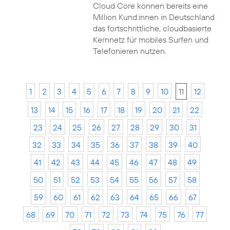
Cloud Core können bereits eine
Million Kund:innen in Deutschland
das fortschrittliche, cloudbasierte
Kernnetz für mobiles Surfen und
Telefonieren nutzen.
1
2
3
4
5
6
7
8
9
10
11
12
13
14
15
16
17
18
19
20
21
22
23
24
25
26
27
28
29
30
31
32
33
34
35
36
37
38
39
40
41
42
43
44
45
46
47
48
49
50
51
52
53
54
55
56
57
58
59
60
61
62
63
64
65
66
67
68
69
70
71
72
73
74
75
76
77