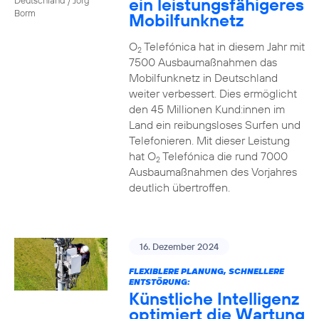
ein leistungsfähigeres
Borm
Mobilfunknetz
O
Telefónica hat in diesem Jahr mit
2
7500 Ausbaumaßnahmen das
Mobilfunknetz in Deutschland
weiter verbessert. Dies ermöglicht
den 45 Millionen Kund:innen im
Land ein reibungsloses Surfen und
Telefonieren. Mit dieser Leistung
hat O
Telefónica die rund 7000
2
Ausbaumaßnahmen des Vorjahres
deutlich übertroffen.
16. Dezember 2024
FLEXIBLERE PLANUNG, SCHNELLERE
ENTSTÖRUNG:
Künstliche Intelligenz
optimiert die Wartung