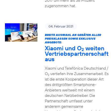
2017 um mehr als 36 Prozent
zugenommen hat.
04. Februar 2021
BREITE AUSWAHL AN GERÄTEN ALLER
PREISKLASSEN SOWIE EXKLUSIVE
ANGEBOTE:
Xiaomi und O
weiten
2
Vertriebspartnerschaft
aus
Xiaomi und Telefónica Deutschland /
O
vertiefen ihre Zusammenarbeit. Es
2
ist die erste Kooperation dieser Art
des drittgrößten Smartphone-
Anbieters weltweit mit einem
deutschen Netzbetreiber. Die
Partnerschaft umfasst unter
anderem gemeinsame