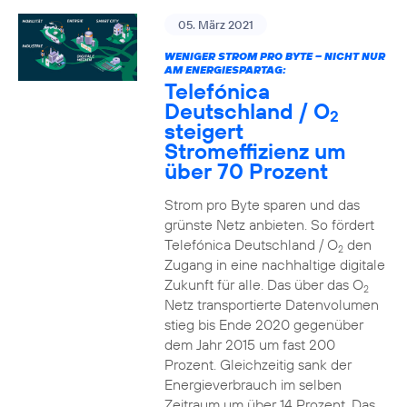
05. März 2021
WENIGER STROM PRO BYTE – NICHT NUR
AM ENERGIESPARTAG:
Telefónica
Deutschland / O
2
steigert
Stromeffizienz um
über 70 Prozent
Strom pro Byte sparen und das
grünste Netz anbieten. So fördert
Telefónica Deutschland / O
den
2
Zugang in eine nachhaltige digitale
Zukunft für alle. Das über das O
2
Netz transportierte Datenvolumen
stieg bis Ende 2020 gegenüber
dem Jahr 2015 um fast 200
Prozent. Gleichzeitig sank der
Energieverbrauch im selben
Zeitraum um über 14 Prozent. Das