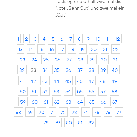
Testsieg und erhält zweimal die
Note „Sehr Gut“ und zweimal ein
„Gut“.
1
2
3
4
5
6
7
8
9
10
11
12
13
14
15
16
17
18
19
20
21
22
23
24
25
26
27
28
29
30
31
32
33
34
35
36
37
38
39
40
41
42
43
44
45
46
47
48
49
50
51
52
53
54
55
56
57
58
59
60
61
62
63
64
65
66
67
68
69
70
71
72
73
74
75
76
77
78
79
80
81
82