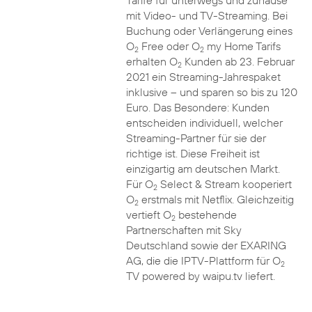
Tarife für unterwegs und zuhause
mit Video- und TV-Streaming. Bei
Buchung oder Verlängerung eines
O
Free oder O
my Home Tarifs
2
2
erhalten O
Kunden ab 23. Februar
2
2021 ein Streaming-Jahrespaket
inklusive – und sparen so bis zu 120
Euro. Das Besondere: Kunden
entscheiden individuell, welcher
Streaming-Partner für sie der
richtige ist. Diese Freiheit ist
einzigartig am deutschen Markt.
Für O
Select & Stream kooperiert
2
O
erstmals mit Netflix. Gleichzeitig
2
vertieft O
bestehende
2
Partnerschaften mit Sky
Deutschland sowie der EXARING
AG, die die IPTV-Plattform für O
2
TV powered by waipu.tv liefert.