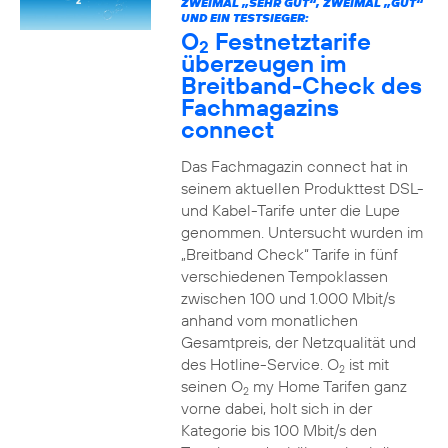
ZWEIMAL „SEHR GUT“, ZWEIMAL „GUT“
UND EIN TESTSIEGER:
O
Festnetztarife
2
überzeugen im
Breitband-Check des
Fachmagazins
connect
Das Fachmagazin connect hat in
seinem aktuellen Produkttest DSL-
und Kabel-Tarife unter die Lupe
genommen. Untersucht wurden im
„Breitband Check“ Tarife in fünf
verschiedenen Tempoklassen
zwischen 100 und 1.000 Mbit/s
anhand vom monatlichen
Gesamtpreis, der Netzqualität und
des Hotline-Service. O
ist mit
2
seinen O
my Home Tarifen ganz
2
vorne dabei, holt sich in der
Kategorie bis 100 Mbit/s den