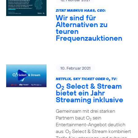
ZITAT MARKUS HAAS, CEO:
Wir sind für
Alternativen zu
teuren
Frequenzauktionen
10. Februar 2021
NETFLIX, SKY TICKET ODER O
TV:
2
O
Select & Stream
2
bietet ein Jahr
Streaming inklusive
Gemeinsam mit drei starken
Partnern baut O
sein
2
Entertainment-Angebot deutlich
aus: O
Select & Stream kombiniert
2