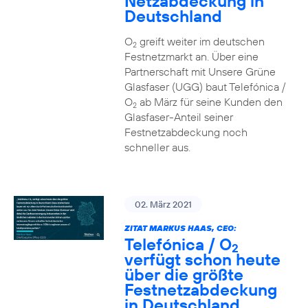
Netzabdeckung in
Deutschland
O
greift weiter im deutschen
2
Festnetzmarkt an. Über eine
Partnerschaft mit Unsere Grüne
Glasfaser (UGG) baut Telefónica /
O
ab März für seine Kunden den
2
Glasfaser-Anteil seiner
Festnetzabdeckung noch
schneller aus.
02. März 2021
ZITAT MARKUS HAAS, CEO:
Telefónica / O
2
verfügt schon heute
über die größte
Festnetzabdeckung
in Deutschland