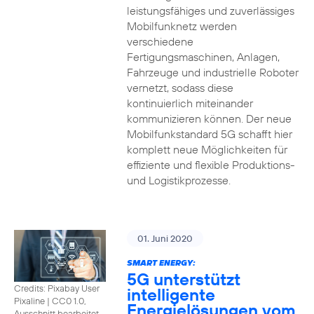
leistungsfähiges und zuverlässiges
Mobilfunknetz werden
verschiedene
Fertigungsmaschinen, Anlagen,
Fahrzeuge und industrielle Roboter
vernetzt, sodass diese
kontinuierlich miteinander
kommunizieren können. Der neue
Mobilfunkstandard 5G schafft hier
komplett neue Möglichkeiten für
effiziente und flexible Produktions-
und Logistikprozesse.
01. Juni 2020
SMART ENERGY:
5G unterstützt
Credits: Pixabay User
intelligente
Pixaline
|
CC0 1.0,
Energielösungen vom
Ausschnitt bearbeitet