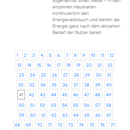
sogenannte Smart Meter – in den
einzelnen Haushalten
kontinuierlich den
Energieverbrauch und stellen die
Energie ganz nach dem aktuellen
Bedarf der Nutzer bereit.
1
2
3
4
5
6
7
8
9
10
11
12
13
14
15
16
17
18
19
20
21
22
23
24
25
26
27
28
29
30
31
32
33
34
35
36
37
38
39
40
41
42
43
44
45
46
47
48
49
50
51
52
53
54
55
56
57
58
59
60
61
62
63
64
65
66
67
68
69
70
71
72
73
74
75
76
77