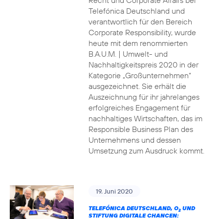
Recht und Corporate Affairs bei
Telefónica Deutschland und
verantwortlich für den Bereich
Corporate Responsibility, wurde
heute mit dem renommierten
B.A.U.M. | Umwelt- und
Nachhaltigkeitspreis 2020 in der
Kategorie „Großunternehmen“
ausgezeichnet. Sie erhält die
Auszeichnung für ihr jahrelanges
erfolgreiches Engagement für
nachhaltiges Wirtschaften, das im
Responsible Business Plan des
Unternehmens und dessen
Umsetzung zum Ausdruck kommt.
19. Juni 2020
TELEFÓNICA DEUTSCHLAND, O
UND
2
STIFTUNG DIGITALE CHANCEN: