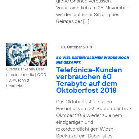
große Chance verpassen.
Voraussichtlich am 26. November
werden auf einer Sitzung des
Beirates der […]
10. Oktober 2018
SO VIEL DATENVOLUMEN WURDE NOCH
NIE GEZAPFT:
Telefónica-Kunden
Credits: Pixabay User
verbrauchen 60
motointermedia
|
CC0
1.0, Auschnitt
Terabyte auf dem
bearbeitet
Oktoberfest 2018
Das Oktoberfest lud seine
Besucher vom 22. September bis 7.
Oktober 2018 wieder zu einem
einzigartigen und
rekordverdächtigen Wiesn-
Spektakel ein. Dabei ist es