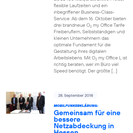
flexible Laufzeiten und ein
inbegriffener Business-Class-
Service: Ab dem 16. Oktober bieten
drei brandneue O
my Office Tarife
2
Freiberuflern, Selbstständigen und
kleinen Unternehmern das
optimale Fundament für die
Gestaltung ihres digitalen
Arbeitslebens. Mit O
my Office L ist
2
richtig beraten, wer im Büro viel
Speed benötigt. Der größte […]
28. September 2018
MOBILFUNKERKLÄRUNG:
Gemeinsam für eine
bessere
Netzabdeckung in
Hessen