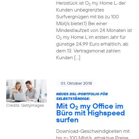
Herzstück ist O
my Home L, der
2
Kunden unbegrenztes
Surfvergnügen mit bis zu 100
Mbit/s bietet.1) Bei einer
Mindestlaufzeit von 24 Monaten ist
O
my Home L im ersten Jahr für
2
günstige 24,99 Euro erhältlich, ab
dem 13. Vertragsmonat zahlen
Kunden […]
01. Oktober 2018
NEUES DSL-PORTFOLIO FÜR
SELBSTSTÄNDIGE:
Mit O
my Office im
Credits: Gettyimages
2
Büro mit Highspeed
surfen
Download-Geschwindigkeiten mit
bis zu 100 Mbit/s, attraktive Preise,