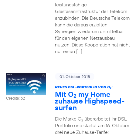
leistungsfähige
Glasfaserinfrastruktur der Telekom
anzubinden. Die Deutsche Telekom
kann die daraus erzielten
Synergien wiederum unmittelbar
für den eigenen Netzausbau
nutzen. Diese Kooperation hat nicht
nur einen […]
01. Oktober 2018
NEUES DSL-PORTFOLIO VON O
:
2
Mit O
my Home
2
Credits: o2
zuhause Highspeed-
surfen
Die Marke O
überarbeitet ihr DSL-
2
Portfolio und startet am 16. Oktober
drei neue Zuhause-Tarife: