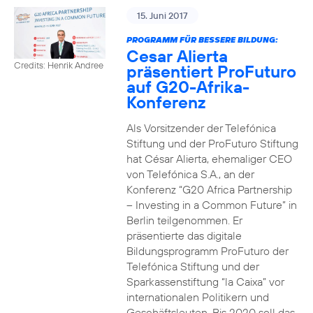
15. Juni 2017
PROGRAMM FÜR BESSERE BILDUNG:
Cesar Alierta
Credits: Henrik Andree
präsentiert ProFuturo
auf G20-Afrika-
Konferenz
Als Vorsitzender der Telefónica
Stiftung und der ProFuturo Stiftung
hat César Alierta, ehemaliger CEO
von Telefónica S.A., an der
Konferenz “G20 Africa Partnership
– Investing in a Common Future” in
Berlin teilgenommen. Er
präsentierte das digitale
Bildungsprogramm ProFuturo der
Telefónica Stiftung und der
Sparkassenstiftung “la Caixa” vor
internationalen Politikern und
Geschäftsleuten. Bis 2020 soll das