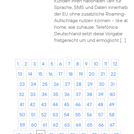
Kunden ihren nationalen Tarif für
Sprache, SMS und Daten innerhalb
der EU ohne zusätzliche Roaming-
Aufschläge nutzen können – like at
home, wie zuhause. Telefónica
Deutschland setzt diese Vorgabe
fristgerecht um und ermöglicht […]
1
2
3
4
5
6
7
8
9
10
11
12
13
14
15
16
17
18
19
20
21
22
23
24
25
26
27
28
29
30
31
32
33
34
35
36
37
38
39
40
41
42
43
44
45
46
47
48
49
50
51
52
53
54
55
56
57
58
59
60
61
62
63
64
65
66
67