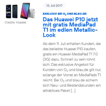
13. Juli 2017
EXKLUSIV BEI O
UND BLAU.DE:
2
Das Huawei P10 jetzt
Credits: Huawei
mit gratis MediaPad
T1 im edlen Metallic-
Look
Ab dem 11. Juli erhalten Kunden, die
das beliebte Huawei P10 kaufen,
gratis ein Huawei MediaPad T1 7.0
(3G) dazu. Schnell zu sein lohnt
sich: Das exklusive Angebot für
Kunden von O
und blau.de gilt nur,
2
solange der Vorrat an MediaPads T1
reicht. Bei O
und blau.de sichern
2
sich Neu- und Bestandskunden ein
attraktives Paket […]