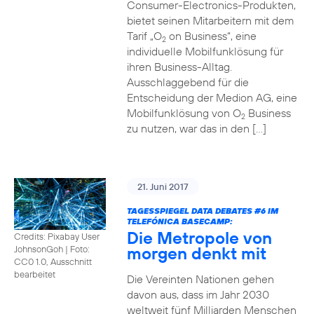
Consumer-Electronics-Produkten,
bietet seinen Mitarbeitern mit dem
Tarif „O
on Business“, eine
2
individuelle Mobilfunklösung für
ihren Business-Alltag.
Ausschlaggebend für die
Entscheidung der Medion AG, eine
Mobilfunklösung von O
Business
2
zu nutzen, war das in den […]
21. Juni 2017
TAGESSPIEGEL DATA DEBATES
#6
IM
TELEFÓNICA BASECAMP:
Die Metropole von
Credits: Pixabay User
morgen denkt mit
JohnsonGoh
|
Foto:
CC0 1.0, Ausschnitt
bearbeitet
Die Vereinten Nationen gehen
davon aus, dass im Jahr 2030
weltweit fünf Milliarden Menschen