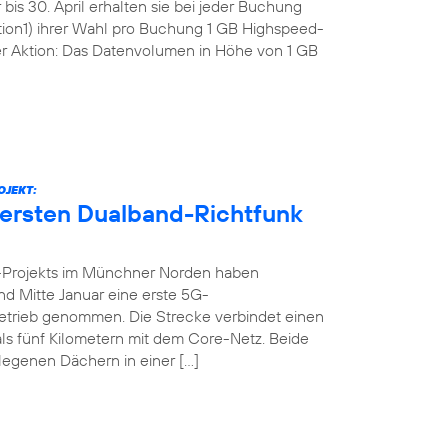
bis 30. April erhalten sie bei jeder Buchung
tion1) ihrer Wahl pro Buchung 1 GB Highspeed-
r Aktion: Das Datenvolumen in Höhe von 1 GB
OJEKT:
 ersten Dualband-Richtfunk
-Projekts im Münchner Norden haben
nd Mitte Januar eine erste 5G-
n Betrieb genommen. Die Strecke verbindet einen
ls fünf Kilometern mit dem Core-Netz. Beide
legenen Dächern in einer […]