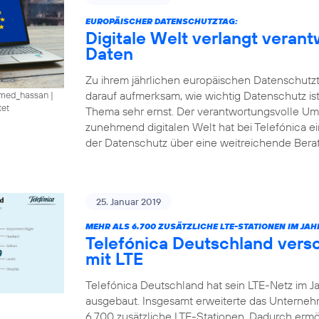
EUROPÄISCHER DATENSCHUTZTAG:
Digitale Welt verlangt vera
Daten
Zu ihrem jährlichen europäischen Datenschutzt
darauf aufmerksam, wie wichtig Datenschutz is
amed_hassan
|
tet
Thema sehr ernst. Der verantwortungsvolle U
zunehmend digitalen Welt hat bei Telefónica e
der Datenschutz über eine weitreichende Ber
25. Januar 2019
MEHR ALS 6.700 ZUSÄTZLICHE LTE-STATIONEN IM JAHR
Telefónica Deutschland vers
mit LTE
Telefónica Deutschland hat sein LTE-Netz im J
ausgebaut. Insgesamt erweiterte das Unterne
6.700 zusätzliche LTE-Stationen. Dadurch ermö