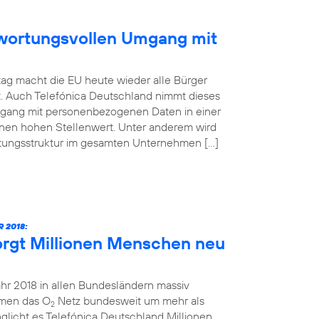
ntwortungsvollen Umgang mit
ag macht die EU heute wieder alle Bürger
t. Auch Telefónica Deutschland nimmt dieses
mgang mit personenbezogenen Daten in einer
inen hohen Stellenwert. Unter anderem wird
atungsstruktur im gesamten Unternehmen […]
 2018:
orgt Millionen Menschen neu
ahr 2018 in allen Bundesländern massiv
hmen das O
Netz bundesweit um mehr als
2
glicht es Telefónica Deutschland Millionen