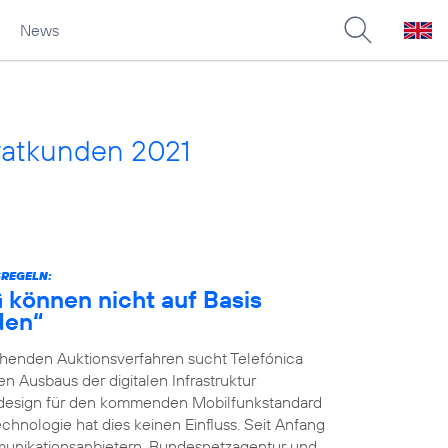
News
vatkunden 2021
SREGELN:
G können nicht auf Basis
den“
ehenden Auktionsverfahren sucht Telefónica
 Ausbaus der digitalen Infrastruktur
nsdesign für den kommenden Mobilfunkstandard
chnologie hat dies keinen Einfluss. Seit Anfang
unikationsanbietern, Bundesnetzagentur und