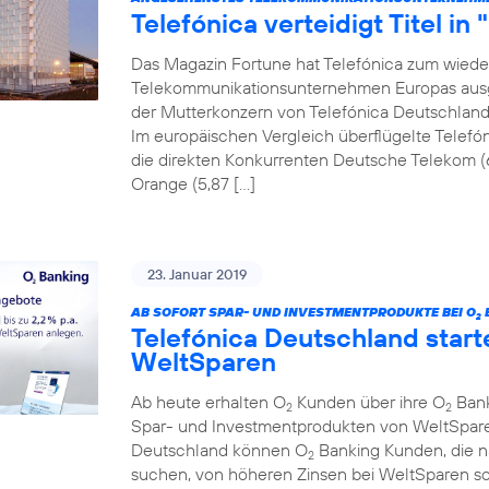
Telefónica verteidigt Titel in
Das Magazin Fortune hat Telefónica zum wiede
Telekommunikationsunternehmen Europas ausgez
der Mutterkonzern von Telefónica Deutschland a
Im europäischen Vergleich überflügelte Telefón
die direkten Konkurrenten Deutsche Telekom (
Orange (5,87 […]
23. Januar 2019
AB SOFORT SPAR- UND INVESTMENTPRODUKTE BEI O
2
Telefónica Deutschland start
WeltSparen
Ab heute erhalten O
Kunden über ihre O
Bank
2
2
Spar- und Investmentprodukten von WeltSparen
Deutschland können O
Banking Kunden, die 
2
suchen, von höheren Zinsen bei WeltSparen so