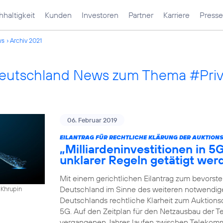
haltigkeit
Kunden
Investoren
Partner
Karriere
Presse
ws
Archiv 2021
Deutschland News zum Thema #Pri
06. Februar 2019
EILANTRAG FÜR RECHTLICHE KLÄRUNG DER AUKTION
„Milliardeninvestitionen in 5
unklarer Regeln getätigt wer
Mit einem gerichtlichen Eilantrag zum bevorst
Deutschland im Sinne des weiteren notwendigen
 Khrupin
Deutschlands rechtliche Klarheit zum Auktio
5G. Auf den Zeitplan für den Netzausbau der Te
vergangenen Jahres laufen zwischen Telekomm