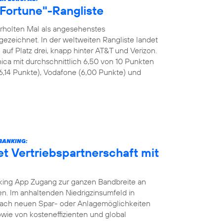
 "Fortune"-Rangliste
rholten Mal als angesehenstes
eichnet. In der weltweiten Rangliste landet
uf Platz drei, knapp hinter AT&T und Verizon.
ica mit durchschnittlich 6,50 von 10 Punkten
6,14 Punkte), Vodafone (6,00 Punkte) und
BANKING:
et Vertriebspartnerschaft mit
ing App Zugang zur ganzen Bandbreite an
. Im anhaltenden Niedrigzinsumfeld in
nach neuen Spar- oder Anlagemöglichkeiten
wie von kosteneffizienten und global