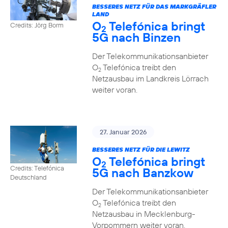
BESSERES NETZ FÜR DAS MARKGRÄFLER
LAND
O
Telefónica bringt
Credits: Jörg Borm
2
5G nach Binzen
Der Telekommunikationsanbieter
O
Telefónica treibt den
2
Netzausbau im Landkreis Lörrach
weiter voran.
27. Januar 2026
BESSERES NETZ FÜR DIE LEWITZ
O
Telefónica bringt
2
Credits: Telefónica
5G nach Banzkow
Deutschland
Der Telekommunikationsanbieter
O
Telefónica treibt den
2
Netzausbau in Mecklenburg-
Vorpommern weiter voran.