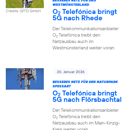
BESSERES NETZ FÜR DAS
WESTMÜNSTERLAND
O
Telefónica bringt
Credits: GfTD GmbH
2
5G nach Rhede
Der Telekommunikationsanbieter
O
Telefónica treibt den
2
Netzausbau auch im
Westmünsterland weiter voran.
20. Januar 2026
BESSERES NETZ FÜR DEN NATURPARK
SPESSART
O
Telefónica bringt
2
5G nach Flörsbachtal
Der Telekommunikationsanbieter
O
Telefónica treibt den
2
Netzausbau auch im Main-Kinzig-
Kreis weiter voran.