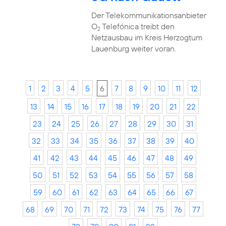
Der Telekommunikationsanbieter
O
Telefónica treibt den
2
Netzausbau im Kreis Herzogtum
Lauenburg weiter voran.
1
2
3
4
5
6
7
8
9
10
11
12
13
14
15
16
17
18
19
20
21
22
23
24
25
26
27
28
29
30
31
32
33
34
35
36
37
38
39
40
41
42
43
44
45
46
47
48
49
50
51
52
53
54
55
56
57
58
59
60
61
62
63
64
65
66
67
68
69
70
71
72
73
74
75
76
77