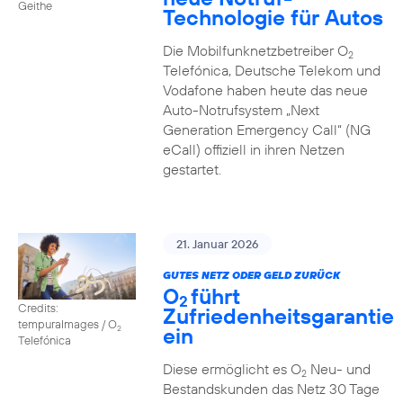
Geithe
Technologie für Autos
Die Mobilfunknetzbetreiber O
2
Telefónica, Deutsche Telekom und
Vodafone haben heute das neue
Auto-Notrufsystem „Next
Generation Emergency Call“ (NG
eCall) offiziell in ihren Netzen
gestartet.
21. Januar 2026
GUTES NETZ ODER GELD ZURÜCK
O
führt
2
Credits:
Zufriedenheitsgarantie
tempuraImages / O
ein
2
Telefónica
Diese ermöglicht es O
Neu- und
2
Bestandskunden das Netz 30 Tage