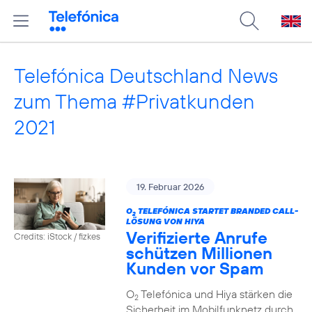
Telefónica Deutschland News
zum Thema #Privatkunden
2021
19. Februar 2026
O
TELEFÓNICA STARTET BRANDED CALL-
2
LÖSUNG VON HIYA
Verifizierte Anrufe
Credits: iStock / fizkes
schützen Millionen
Kunden vor Spam
O
Telefónica und Hiya stärken die
2
Sicherheit im Mobilfunknetz durch