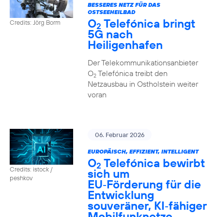
BESSERES NETZ FÜR DAS
OSTSEEHEILBAD
O
Telefónica bringt
Credits: Jörg Borm
2
5G nach
Heiligenhafen
Der Telekommunikationsanbieter
O
Telefónica treibt den
2
Netzausbau in Ostholstein weiter
voran
06. Februar 2026
EUROPÄISCH, EFFIZIENT, INTELLIGENT
O
Telefónica bewirbt
2
Credits: istock /
sich um
peshkov
EU‑Förderung für die
Entwicklung
souveräner, KI‑fähiger
Mobilfunknetze