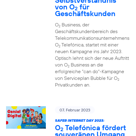
Selbstverständnis
von O
für
2
Geschäftskunden
O
Business, der
2
Geschäftskundenbereich des
Telekommunikationsunternehmens
O
Telefónica, startet mit einer
2
neuen Kampagne ins Jahr 2023.
Optisch lehnt sich der neue Auftritt
von O
Business an die
2
erfolgreiche "can do"-Kampagne
von Serviceplan Bubble für O
2
Privatkunden an.
07. Februar 2023
SAFER INTERNET DAY 2023:
O
Telefónica fördert
2
souveränen Umgang