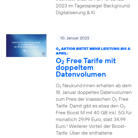
2023 im Tagesspiegel Background
Digitalisierung & KI.
10. Januar 2023
O
AKTION BIETET MEHR LEISTUNG BIS 4.
2
APRIL:
O
Free Tarife mit
2
doppeltem
Datenvolumen
O
Neukund:innen erhalten ab dem
2
18. Januar doppeltes Datenvolumen
zum Preis der klassischen O
Free
2
Tarife. Damit gibt es etwa den O
2
Free Boost M mit 40 GB inkl. 5G für
monatlich 29,99 Euro, statt 34,99
Euro.
Weiterer Vorteil der Boost-
1
Tarife: Über die enthaltene