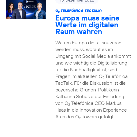
15. Dezember 2022
O
TELEFÓNICA TECTALK:
2
Europa muss seine
Werte im digitalen
Raum wahren
Warum Europa digital souverän
werden muss, worauf es im
Umgang mit Social Media ankommt
und wie wichtig die Digitalisierung
für die Nachhaltigkeit ist, sind
Fragen im aktuellen O
Telefónica
2
TecTalk. Für die Diskussion ist die
bayerische Grünen-Politikerin
Katharina Schulze der Einladung
von O
Telefónica CEO Markus
2
Haas in die Innovation Experience
Area des O
Towers gefolgt.
2