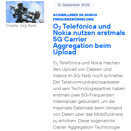
12. Dezember 2022
SCHNELLERES 5G DURCH
FREQUENZBÜNDELUNG:
O
Telefónica und
Credits: Jörg Borm
2
Nokia nutzen erstmals
5G Carrier
Aggregation beim
Upload
O
Telefónica und Nokia machen
2
den Upload von Dateien und
Videos im 5G-Netz noch schneller.
Der Telekommunikationsanbieter
und sein Technologiepartner haben
erstmals zwei 5G-Frequenzen
miteinander gebündelt, um die
maximale Datenrate beim Versand
von Daten über das Mobilfunknetz
zu erhöhen. Diese sogenannte
Carrier Aggregation-Technologie