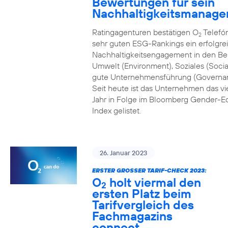
Bewertungen für sein
Nachhaltigkeitsmanag
Ratingagenturen bestätigen O
Telefón
2
sehr guten ESG-Rankings ein erfolgre
Nachhaltigkeitsengagement in den Be
Umwelt (Environment), Soziales (Socia
gute Unternehmensführung (Governa
Seit heute ist das Unternehmen das vi
Jahr in Folge im Bloomberg Gender-Eq
Index gelistet.
26. Januar 2023
ERSTER GROSSER TARIF-CHECK 2023:
O
holt viermal den
2
ersten Platz beim
Tarifvergleich des
Fachmagazins
connect