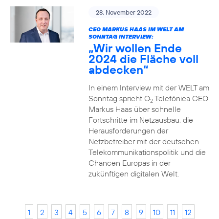
28. November 2022
CEO MARKUS HAAS IM WELT AM
SONNTAG INTERVIEW:
„Wir wollen Ende
2024 die Fläche voll
abdecken“
In einem Interview mit der WELT am
Sonntag spricht O
Telefónica CEO
2
Markus Haas über schnelle
Fortschritte im Netzausbau, die
Herausforderungen der
Netzbetreiber mit der deutschen
Telekommunikationspolitik und die
Chancen Europas in der
zukünftigen digitalen Welt.
1
2
3
4
5
6
7
8
9
10
11
12