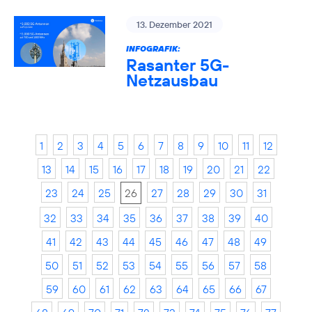
13. Dezember 2021
INFOGRAFIK:
Rasanter 5G-
Netzausbau
1
2
3
4
5
6
7
8
9
10
11
12
13
14
15
16
17
18
19
20
21
22
23
24
25
26
27
28
29
30
31
32
33
34
35
36
37
38
39
40
41
42
43
44
45
46
47
48
49
50
51
52
53
54
55
56
57
58
59
60
61
62
63
64
65
66
67