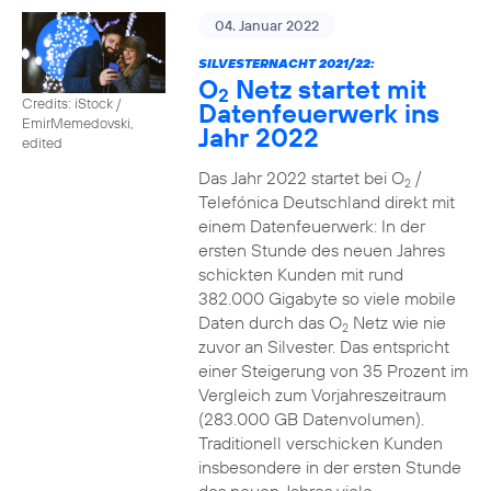
04. Januar 2022
SILVESTERNACHT 2021/22:
O
Netz startet mit
2
Credits: iStock /
Datenfeuerwerk ins
EmirMemedovski,
Jahr 2022
edited
Das Jahr 2022 startet bei O
/
2
Telefónica Deutschland direkt mit
einem Datenfeuerwerk: In der
ersten Stunde des neuen Jahres
schickten Kunden mit rund
382.000 Gigabyte so viele mobile
Daten durch das O
Netz wie nie
2
zuvor an Silvester. Das entspricht
einer Steigerung von 35 Prozent im
Vergleich zum Vorjahreszeitraum
(283.000 GB Datenvolumen).
Traditionell verschicken Kunden
insbesondere in der ersten Stunde