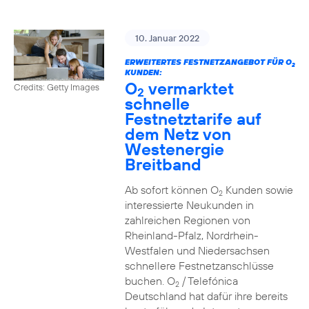
10. Januar 2022
ERWEITERTES FESTNETZANGEBOT FÜR O
2
KUNDEN:
O
vermarktet
Credits: Getty Images
2
schnelle
Festnetztarife auf
dem Netz von
Westenergie
Breitband
Ab sofort können O
Kunden sowie
2
interessierte Neukunden in
zahlreichen Regionen von
Rheinland-Pfalz, Nordrhein-
Westfalen und Niedersachsen
schnellere Festnetzanschlüsse
buchen. O
/ Telefónica
2
Deutschland hat dafür ihre bereits