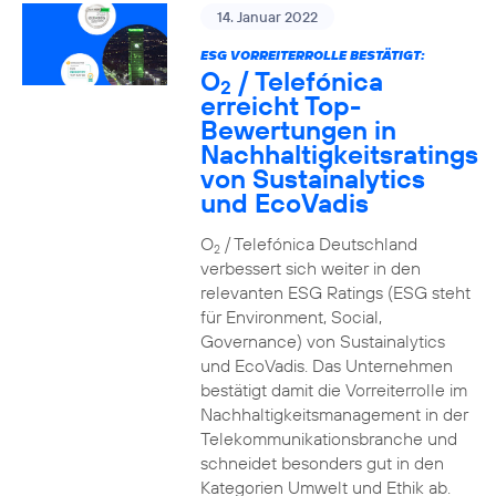
14. Januar 2022
ESG VORREITERROLLE BESTÄTIGT:
O
/ Telefónica
2
erreicht Top-
Bewertungen in
Nachhaltigkeitsratings
von Sustainalytics
und EcoVadis
O
/ Telefónica Deutschland
2
verbessert sich weiter in den
relevanten ESG Ratings (ESG steht
für Environment, Social,
Governance) von Sustainalytics
und EcoVadis. Das Unternehmen
bestätigt damit die Vorreiterrolle im
Nachhaltigkeitsmanagement in der
Telekommunikationsbranche und
schneidet besonders gut in den
Kategorien Umwelt und Ethik ab.