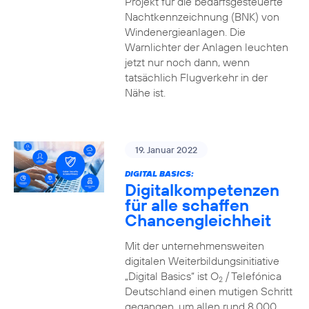
Projekt für die bedarfsgesteuerte
Nachtkennzeichnung (BNK) von
Windenergieanlagen. Die
Warnlichter der Anlagen leuchten
jetzt nur noch dann, wenn
tatsächlich Flugverkehr in der
Nähe ist.
19. Januar 2022
DIGITAL BASICS:
Digitalkompetenzen
für alle schaffen
Chancengleichheit
Mit der unternehmensweiten
digitalen Weiterbildungsinitiative
„Digital Basics“ ist O
/ Telefónica
2
Deutschland einen mutigen Schritt
gegangen, um allen rund 8.000