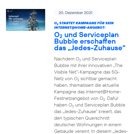
20. Dezember 2021
O
STARTET KAMPAGNE FÜR SEIN
2
INTERNET@HOME-ANGEBOT:
O
und Serviceplan
2
Bubble erschaffen
das „Jedes-Zuhause“
Nachdem O
und Serviceplan
2
Bubble mit ihrer innovativen „The
Visible Net“-Kampagne das 5G-
Netz von O
sichtbar gemacht
2
haben, thematisiert die aktuelle
Kampagne das Internet@Home-
Festnetzangebot von O
: Dafür
2
haben O
und Serviceplan Bubble
2
das „Jedes-Zuhause“ kreiert, das
den typischen Querschnitt
deutscher Wohnungen in einem
Gebäude vereint. In diesem „Jedes-