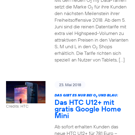
Mit den neuen O
my Data-Tarifen
2
setzt die Marke O
für ihre Kunden
2
den nächsten Meilenstein ihrer
Freiheitsoffensive 2018. Ab dem 5.
Juni sind die reinen Datentarife mit
extra viel Highspeed-Volumen zu
attraktiven Preisen in den Varianten
S, M und L in den O
Shops
2
erhältlich. Die Tarife richten sich
speziell an Nutzer von Tablets, […]
23. Mai 2018
DAS GIBT ES NUR BEI O
UND BLAU:
2
Das HTC U12+ mit
Credits: HTC
gratis Google Home
Mini
Ab sofort erhalten Kunden das
neue HTC U12+ für 781 Euro –