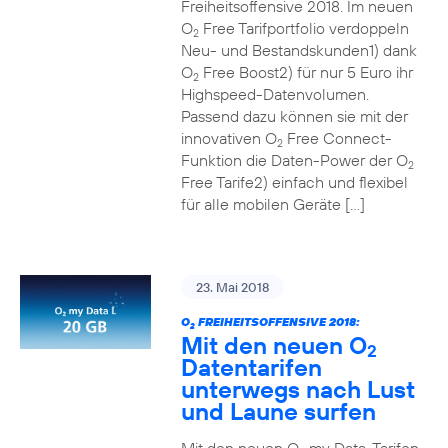
Freiheitsoffensive 2018. Im neuen
O
Free Tarifportfolio verdoppeln
2
Neu- und Bestandskunden1) dank
O
Free Boost2) für nur 5 Euro ihr
2
Highspeed-Datenvolumen.
Passend dazu können sie mit der
innovativen O
Free Connect-
2
Funktion die Daten-Power der O
2
Free Tarife2) einfach und flexibel
für alle mobilen Geräte […]
23. Mai 2018
O
FREIHEITSOFFENSIVE 2018:
2
Mit den neuen O
2
Datentarifen
unterwegs nach Lust
und Laune surfen