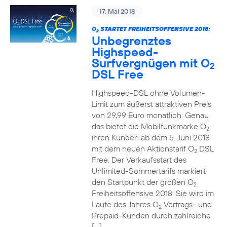
17. Mai 2018
O
STARTET FREIHEITSOFFENSIVE 2018:
2
Unbegrenztes
Highspeed-
Surfvergnügen mit O
2
DSL Free
Highspeed-DSL ohne Volumen-
Limit zum äußerst attraktiven Preis
von 29,99 Euro monatlich: Genau
das bietet die Mobilfunkmarke O
2
ihren Kunden ab dem 5. Juni 2018
mit dem neuen Aktionstarif O
DSL
2
Free. Der Verkaufsstart des
Unlimited-Sommertarifs markiert
den Startpunkt der großen O
2
Freiheitsoffensive 2018. Sie wird im
Laufe des Jahres O
Vertrags- und
2
Prepaid-Kunden durch zahlreiche
[…]