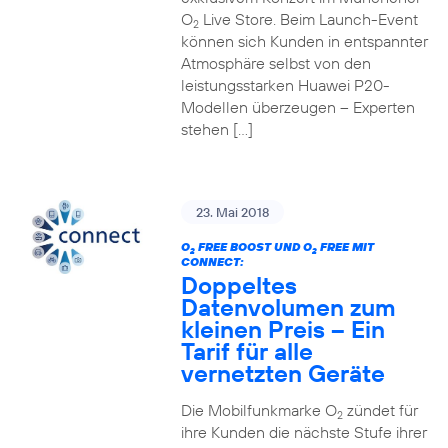
O
Live Store. Beim Launch-Event
2
können sich Kunden in entspannter
Atmosphäre selbst von den
leistungsstarken Huawei P20-
Modellen überzeugen – Experten
stehen […]
23. Mai 2018
O
FREE BOOST UND O
FREE MIT
2
2
CONNECT:
Doppeltes
Datenvolumen zum
kleinen Preis – Ein
Tarif für alle
vernetzten Geräte
Die Mobilfunkmarke O
zündet für
2
ihre Kunden die nächste Stufe ihrer