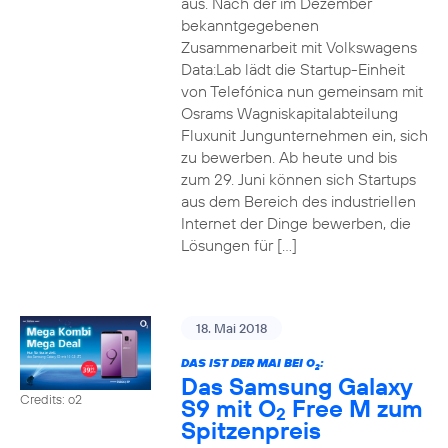
aus. Nach der im Dezember
bekanntgegebenen
Zusammenarbeit mit Volkswagens
Data:Lab lädt die Startup-Einheit
von Telefónica nun gemeinsam mit
Osrams Wagniskapitalabteilung
Fluxunit Jungunternehmen ein, sich
zu bewerben. Ab heute und bis
zum 29. Juni können sich Startups
aus dem Bereich des industriellen
Internet der Dinge bewerben, die
Lösungen für […]
18. Mai 2018
DAS IST DER MAI BEI O
:
2
Das Samsung Galaxy
Credits: o2
S9 mit O
Free M zum
2
Spitzenpreis