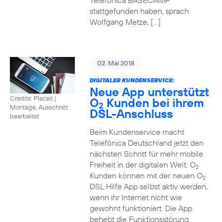
Telefónica BASECAMP
stattgefunden haben, sprach
Wolfgang Metze, […]
02. Mai 2018
DIGITALER KUNDENSERVICE:
Neue App unterstützt
Credits: Placeit
|
O
Kunden bei ihrem
2
Montage, Ausschnitt
DSL-Anschluss
bearbeitet
Beim Kundenservice macht
Telefónica Deutschland jetzt den
nächsten Schritt für mehr mobile
Freiheit in der digitalen Welt: O
2
Kunden können mit der neuen O
2
DSL Hilfe App selbst aktiv werden,
wenn ihr Internet nicht wie
gewohnt funktioniert. Die App
behebt die Funktionsstörung