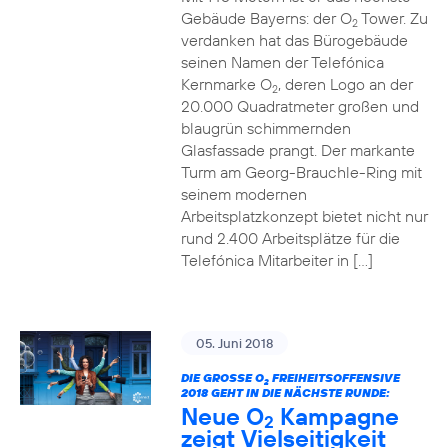
Gebäude Bayerns: der O
Tower. Zu
2
verdanken hat das Bürogebäude
seinen Namen der Telefónica
Kernmarke O
, deren Logo an der
2
20.000 Quadratmeter großen und
blaugrün schimmernden
Glasfassade prangt. Der markante
Turm am Georg-Brauchle-Ring mit
seinem modernen
Arbeitsplatzkonzept bietet nicht nur
rund 2.400 Arbeitsplätze für die
Telefónica Mitarbeiter in […]
05. Juni 2018
DIE GROSSE O
FREIHEITSOFFENSIVE
2
2018 GEHT IN DIE NÄCHSTE RUNDE:
Neue O
Kampagne
2
zeigt Vielseitigkeit