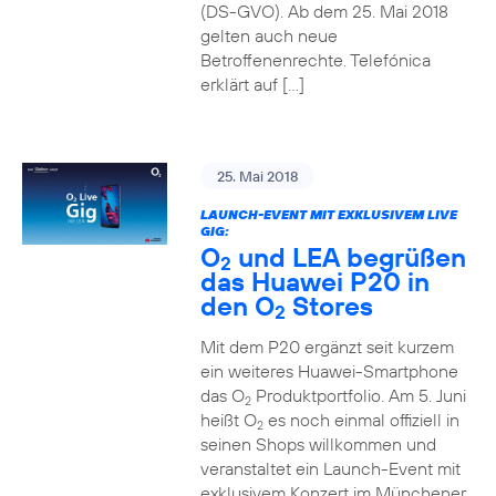
(DS-GVO). Ab dem 25. Mai 2018
gelten auch neue
Betroffenenrechte. Telefónica
erklärt auf […]
25. Mai 2018
LAUNCH-EVENT MIT EXKLUSIVEM LIVE
GIG:
O
und LEA begrüßen
2
das Huawei P20 in
den O
Stores
2
Mit dem P20 ergänzt seit kurzem
ein weiteres Huawei-Smartphone
das O
Produktportfolio. Am 5. Juni
2
heißt O
es noch einmal offiziell in
2
seinen Shops willkommen und
veranstaltet ein Launch-Event mit
exklusivem Konzert im Münchener