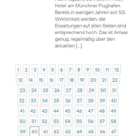
Hotel am Münchner Flughafen.
Bereits in wenigen Jahren soll 5G
Wirklichkeit werden, die
Erwartungen auf allen Seiten sind
entsprechend hoch. Das ist Anlass
genug, regelmäßig über den
aktuellen […]
1
2
3
4
5
6
7
8
9
10
11
12
13
14
15
16
17
18
19
20
21
22
23
24
25
26
27
28
29
30
31
32
33
34
35
36
37
38
39
40
41
42
43
44
45
46
47
48
49
50
51
52
53
54
55
56
57
58
59
60
61
62
63
64
65
66
67