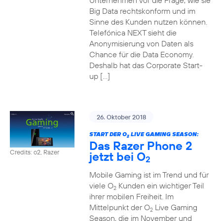
Unternehmen vor die Frage, wie sie
Big Data rechtskonform und im
Sinne des Kunden nutzen können.
Telefónica NEXT sieht die
Anonymisierung von Daten als
Chance für die Data Economy.
Deshalb hat das Corporate Start-
up […]
26. Oktober 2018
START DER O
LIVE GAMING SEASON:
2
Das Razer Phone 2
Credits: o2, Razer
jetzt bei O
2
Mobile Gaming ist im Trend und für
viele O
Kunden ein wichtiger Teil
2
ihrer mobilen Freiheit. Im
Mittelpunkt der O
Live Gaming
2
Season, die im November und