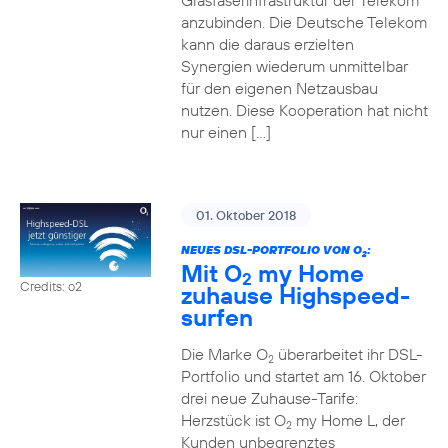
Glasfaserinfrastruktur der Telekom
anzubinden. Die Deutsche Telekom
kann die daraus erzielten
Synergien wiederum unmittelbar
für den eigenen Netzausbau
nutzen. Diese Kooperation hat nicht
nur einen […]
01. Oktober 2018
NEUES DSL-PORTFOLIO VON O
:
2
Mit O
my Home
2
Credits: o2
zuhause Highspeed-
surfen
Die Marke O
überarbeitet ihr DSL-
2
Portfolio und startet am 16. Oktober
drei neue Zuhause-Tarife:
Herzstück ist O
my Home L, der
2
Kunden unbegrenztes