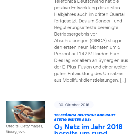
Telefónica Deutschland hat die
positive Entwicklung des ersten
Halbjahres auch im dritten Quartal
fortgesetzt. Das um Sonder- und
Regulierungseffekte bereinigte
Betriebsergebnis vor
Abschreibungen (OIBDA) stieg in
den ersten neun Monaten um 6
Prozent auf 1,42 Milliarden Euro.
Dies lag vor allem an Synergien aus
der E-Plus-Fusion und einer weiter
guten Entwicklung des Umsatzes
aus Mobilfunkdienstleistungen. […]
30. Oktober 2018
TELEFÓNICA DEUTSCHLAND BAUT
STETIG WEITER AUS:
O
Netz im Jahr 2018
Credits: Gettyimages,
2
bereits um rund
Georgijevic