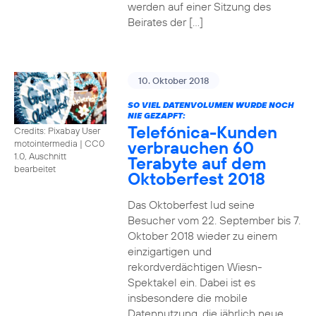
werden auf einer Sitzung des
Beirates der […]
10. Oktober 2018
SO VIEL DATENVOLUMEN WURDE NOCH
NIE GEZAPFT:
Telefónica-Kunden
Credits: Pixabay User
verbrauchen 60
motointermedia
|
CC0
1.0, Auschnitt
Terabyte auf dem
bearbeitet
Oktoberfest 2018
Das Oktoberfest lud seine
Besucher vom 22. September bis 7.
Oktober 2018 wieder zu einem
einzigartigen und
rekordverdächtigen Wiesn-
Spektakel ein. Dabei ist es
insbesondere die mobile
Datennutzung, die jährlich neue