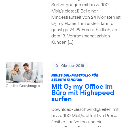
Surfvergnügen mit bis zu 100
Mbit/s bietet.1) Bei einer
Mindestlaufzeit von 24 Monaten ist
O
my Home L im ersten Jahr für
2
günstige 24,99 Euro erhältlich, ab
dem 13. Vertragsmonat zahlen
Kunden […]
01. Oktober 2018
NEUES DSL-PORTFOLIO FÜR
SELBSTSTÄNDIGE:
Mit O
my Office im
Credits: Gettyimages
2
Büro mit Highspeed
surfen
Download-Geschwindigkeiten mit
bis zu 100 Mbit/s, attraktive Preise,
flexible Laufzeiten und ein