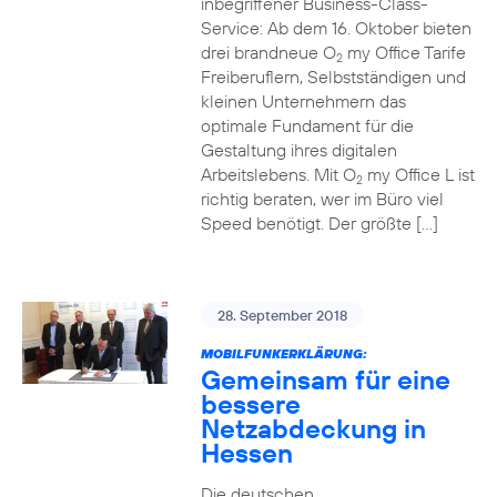
inbegriffener Business-Class-
Service: Ab dem 16. Oktober bieten
drei brandneue O
my Office Tarife
2
Freiberuflern, Selbstständigen und
kleinen Unternehmern das
optimale Fundament für die
Gestaltung ihres digitalen
Arbeitslebens. Mit O
my Office L ist
2
richtig beraten, wer im Büro viel
Speed benötigt. Der größte […]
28. September 2018
MOBILFUNKERKLÄRUNG:
Gemeinsam für eine
bessere
Netzabdeckung in
Hessen
Die deutschen