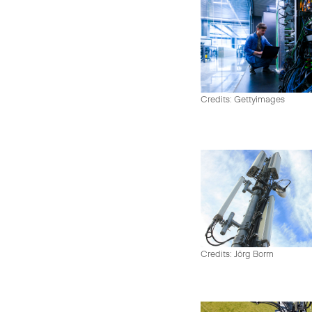
Credits: Gettyimages
Credits: Jörg Borm