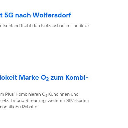
gt 5G nach Wolfersdorf
utschland treibt den Netzausbau im Landkreis
ickelt Marke O
zum Kombi-
2
em Plus“ kombinieren O
Kundinnen und
2
stnetz, TV und Streaming, weiteren SIM-Karten
monatliche Rabatte