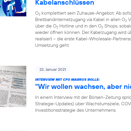
Kabelanschlüssen
O
komplettiert sein Zuhause-Angebot: Ab sof
2
Breitbandinternetzugang via Kabel in allen O
V
2
über die O
Hotline und in den O
Shops, sobal
2
2
wieder öffnen können. Der Kabelzugang wird
realisiert – die erste Kabel-Wholesale-Partnersc
Umsetzung geht.
22. Januar 2021
INTERVIEW MIT CFO MARKUS ROLLE:
"Wir wollen wachsen, aber ni
In einem Interview mit der Börsen-Zeitung spri
Strategie-Updates) über Wachstumsziele, COVID
Investitionsstrategie des Unternehmens.