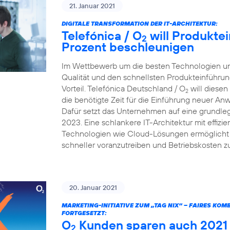
21. Januar 2021
DIGITALE TRANSFORMATION DER IT-ARCHITEKTUR:
Telefónica / O
will Produkte
2
Prozent beschleunigen
Im Wettbewerb um die besten Technologien und
Qualität und den schnellsten Produkteinführun
Vorteil. Telefónica Deutschland / O
will diesen
2
die benötigte Zeit für die Einführung neuer A
Dafür setzt das Unternehmen auf eine grundleg
2023. Eine schlankere IT-Architektur mit effiz
Technologien wie Cloud-Lösungen ermöglicht e
schneller voranzutreiben und Betriebskosten z
20. Januar 2021
MARKETING-INITIATIVE ZUM „TAG NIX“ – FAIRES KO
FORTGESETZT:
O
Kunden sparen auch 2021 v
2