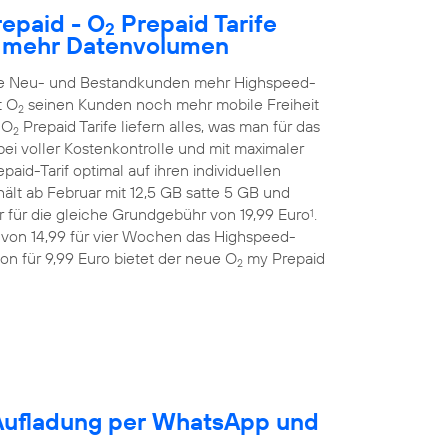
epaid - O
Prepaid Tarife
2
h mehr Datenvolumen
alle Neu- und Bestandkunden mehr Highspeed-
t O
seinen Kunden noch mehr mobile Freiheit
2
 O
Prepaid Tarife liefern alles, was man für das
2
ei voller Kostenkontrolle und mit maximaler
aid-Tarif optimal auf ihren individuellen
ält ab Februar mit 12,5 GB satte 5 GB und
 für die gleiche Grundgebühr von 19,99 Euro
.
1
 von 14,99 für vier Wochen das Highspeed-
on für 9,99 Euro bietet der neue O
my Prepaid
2
-Aufladung per WhatsApp und