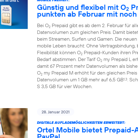
Günstig und flexibel mit O
Pr
2
punkten ab Februar mit noc
Bei O
Prepaid gibt es ab dem 2. Februar für 
2
Datenvolumen zum gleichen Preis. Damit biete
beim Streamen, Surfen und Gamen. Die neuen
mobile Leben braucht: Ohne Vertragsbindung, b
Flexibilität können O
Prepaid-Kunden ihren Prep
2
Bedarf abstimmen. Der Tarif O
my Prepaid L erh
2
damit 67 Prozent mehr Datenvolumen als bisher
O
my Prepaid M erhöht für den gleichen Preis
2
Datenvolumen um 1 GB mehr auf 6,5 GB
. Sch
1,3
S 3,5 GB für vier Wochen.
28. Januar 2021
DIGITALE AUFLADEMÖGLICHKEITEN ERWEITERT:
Ortel Mobile bietet Prepaid
PayPal