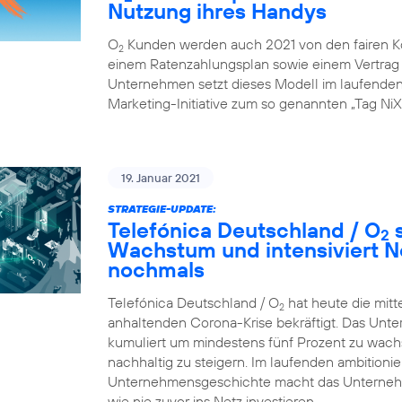
Nutzung ihres Handys
O
Kunden werden auch 2021 von den fairen K
2
einem Ratenzahlungsplan sowie einem Vertrag ü
Unternehmen setzt dieses Modell im laufenden G
Marketing-Initiative zum so genannten „Tag NiX
19. Januar 2021
STRATEGIE-UPDATE:
Telefónica Deutschland / O
s
2
Wachstum und intensiviert N
nochmals
Telefónica Deutschland / O
hat heute die mitt
2
anhaltenden Corona-Krise bekräftigt. Das Unte
kumuliert um mindestens fünf Prozent zu wachsen
nachhaltig zu steigern. Im laufenden ambition
Unternehmensgeschichte macht das Unternehme
wie nie zuvor ins Netz investieren.