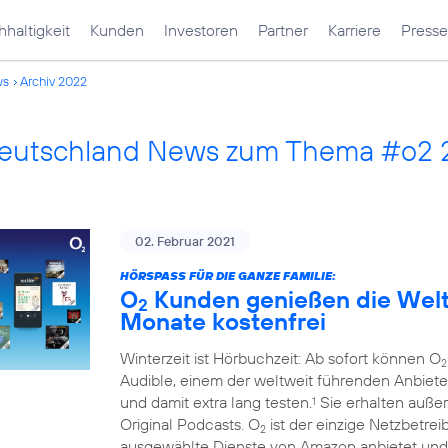
haltigkeit
Kunden
Investoren
Partner
Karriere
Presse
ws
Archiv 2022
Deutschland News zum Thema #o2
02. Februar 2021
HÖRSPASS FÜR DIE GANZE FAMILIE:
O
Kunden genießen die Welt 
2
Monate kostenfrei
Winterzeit ist Hörbuchzeit: Ab sofort können O
2
Audible, einem der weltweit führenden Anbiete
und damit extra lang testen.
Sie erhalten auße
1
Original Podcasts. O
ist der einzige Netzbetre
2
ausgewählte Dienste von Amazon anbietet und 