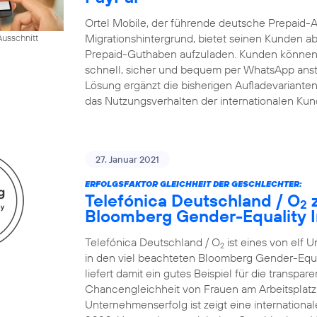
Ortel Mobile, der führende deutsche Prepaid-
Migrationshintergrund, bietet seinen Kunden ab
usschnitt
Prepaid-Guthaben aufzuladen. Kunden können 
schnell, sicher und bequem per WhatsApp ansto
Lösung ergänzt die bisherigen Aufladevarianten 
das Nutzungsverhalten der internationalen Ku
27. Januar 2021
ERFOLGSFAKTOR GLEICHHEIT DER GESCHLECHTER:
Telefónica Deutschland / O
z
2
Bloomberg Gender-Equality I
Telefónica Deutschland / O
ist eines von elf 
2
in den viel beachteten Bloomberg Gender-Equ
liefert damit ein gutes Beispiel für die transp
Chancengleichheit von Frauen am Arbeitsplatz.
Unternehmenserfolg ist zeigt eine internatio