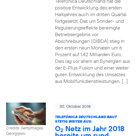
Telefónica Deutschland hat die
positive Entwicklung des ersten
Halbjahres auch im dritten Quartal
fortgesetzt. Das um Sonder- und
Regulierungseffekte bereinigte
Betriebsergebnis vor
Abschreibungen (OIBDA) stieg in
den ersten neun Monaten um 6
Prozent auf 1,42 Milliarden Euro.
Dies lag vor allem an Synergien aus
der E-Plus-Fusion und einer weiter
guten Entwicklung des Umsatzes
aus Mobilfunkdienstleistungen. […]
30. Oktober 2018
TELEFÓNICA DEUTSCHLAND BAUT
STETIG WEITER AUS:
O
Netz im Jahr 2018
Credits: Gettyimages,
2
bereits um rund
Georgijevic