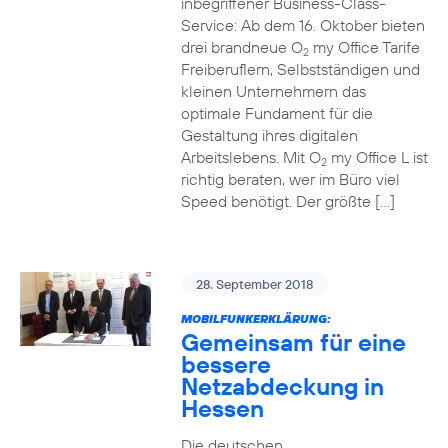
inbegriffener Business-Class-
Service: Ab dem 16. Oktober bieten
drei brandneue O
my Office Tarife
2
Freiberuflern, Selbstständigen und
kleinen Unternehmern das
optimale Fundament für die
Gestaltung ihres digitalen
Arbeitslebens. Mit O
my Office L ist
2
richtig beraten, wer im Büro viel
Speed benötigt. Der größte […]
28. September 2018
MOBILFUNKERKLÄRUNG:
Gemeinsam für eine
bessere
Netzabdeckung in
Hessen
Die deutschen