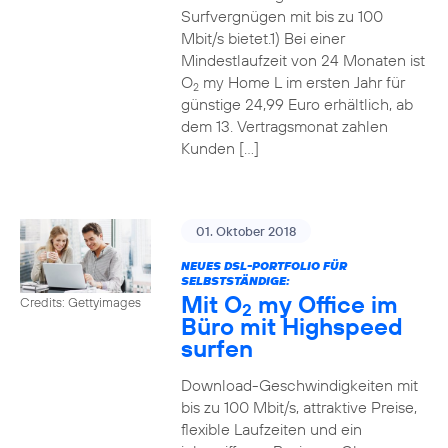
Surfvergnügen mit bis zu 100
Mbit/s bietet.1) Bei einer
Mindestlaufzeit von 24 Monaten ist
O
my Home L im ersten Jahr für
2
günstige 24,99 Euro erhältlich, ab
dem 13. Vertragsmonat zahlen
Kunden […]
01. Oktober 2018
NEUES DSL-PORTFOLIO FÜR
SELBSTSTÄNDIGE:
Mit O
my Office im
Credits: Gettyimages
2
Büro mit Highspeed
surfen
Download-Geschwindigkeiten mit
bis zu 100 Mbit/s, attraktive Preise,
flexible Laufzeiten und ein