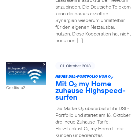
Glasfaserinfrastruktur der Telekom
anzubinden. Die Deutsche Telekom
kann die daraus erzielten
Synergien wiederum unmittelbar
für den eigenen Netzausbau
nutzen. Diese Kooperation hat nicht
nur einen […]
01. Oktober 2018
NEUES DSL-PORTFOLIO VON O
:
2
Mit O
my Home
2
Credits: o2
zuhause Highspeed-
surfen
Die Marke O
überarbeitet ihr DSL-
2
Portfolio und startet am 16. Oktober
drei neue Zuhause-Tarife:
Herzstück ist O
my Home L, der
2
Kunden unbegrenztes