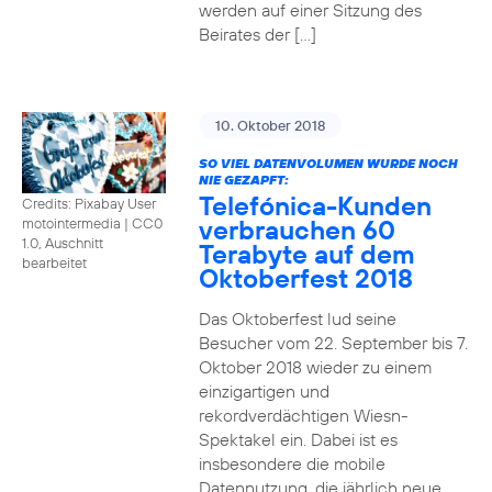
werden auf einer Sitzung des
Beirates der […]
10. Oktober 2018
SO VIEL DATENVOLUMEN WURDE NOCH
NIE GEZAPFT:
Telefónica-Kunden
Credits: Pixabay User
verbrauchen 60
motointermedia
|
CC0
1.0, Auschnitt
Terabyte auf dem
bearbeitet
Oktoberfest 2018
Das Oktoberfest lud seine
Besucher vom 22. September bis 7.
Oktober 2018 wieder zu einem
einzigartigen und
rekordverdächtigen Wiesn-
Spektakel ein. Dabei ist es
insbesondere die mobile
Datennutzung, die jährlich neue