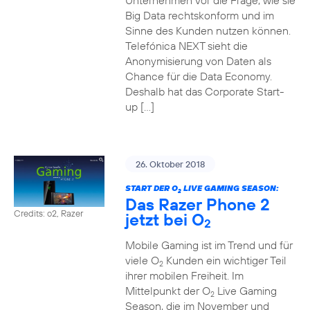
Unternehmen vor die Frage, wie sie
Big Data rechtskonform und im
Sinne des Kunden nutzen können.
Telefónica NEXT sieht die
Anonymisierung von Daten als
Chance für die Data Economy.
Deshalb hat das Corporate Start-
up […]
26. Oktober 2018
START DER O
LIVE GAMING SEASON:
2
Das Razer Phone 2
Credits: o2, Razer
jetzt bei O
2
Mobile Gaming ist im Trend und für
viele O
Kunden ein wichtiger Teil
2
ihrer mobilen Freiheit. Im
Mittelpunkt der O
Live Gaming
2
Season, die im November und