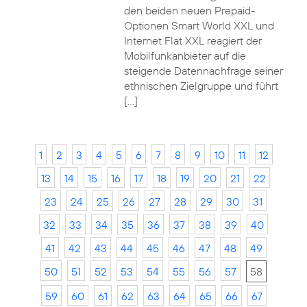
den beiden neuen Prepaid-
Optionen Smart World XXL und
Internet Flat XXL reagiert der
Mobilfunkanbieter auf die
steigende Datennachfrage seiner
ethnischen Zielgruppe und führt
[…]
1
2
3
4
5
6
7
8
9
10
11
12
13
14
15
16
17
18
19
20
21
22
23
24
25
26
27
28
29
30
31
32
33
34
35
36
37
38
39
40
41
42
43
44
45
46
47
48
49
50
51
52
53
54
55
56
57
58
59
60
61
62
63
64
65
66
67