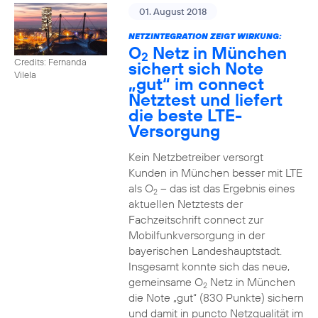
01. August 2018
NETZINTEGRATION ZEIGT WIRKUNG:
O
Netz in München
2
Credits: Fernanda
sichert sich Note
Vilela
„gut“ im connect
Netztest und liefert
die beste LTE-
Versorgung
Kein Netzbetreiber versorgt
Kunden in München besser mit LTE
als O
– das ist das Ergebnis eines
2
aktuellen Netztests der
Fachzeitschrift connect zur
Mobilfunkversorgung in der
bayerischen Landeshauptstadt.
Insgesamt konnte sich das neue,
gemeinsame O
Netz in München
2
die Note „gut“ (830 Punkte) sichern
und damit in puncto Netzqualität im