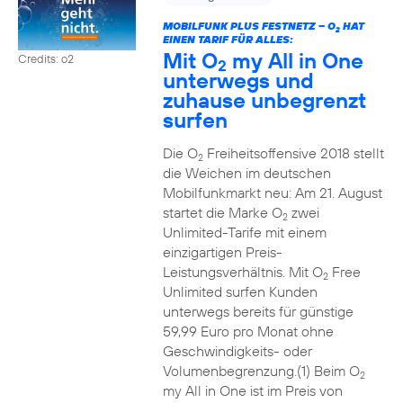
MOBILFUNK PLUS FESTNETZ – O
HAT
2
EINEN TARIF FÜR ALLES:
Mit O
my All in One
Credits: o2
2
unterwegs und
zuhause unbegrenzt
surfen
Die O
Freiheitsoffensive 2018 stellt
2
die Weichen im deutschen
Mobilfunkmarkt neu: Am 21. August
startet die Marke O
zwei
2
Unlimited-Tarife mit einem
einzigartigen Preis-
Leistungsverhältnis. Mit O
Free
2
Unlimited surfen Kunden
unterwegs bereits für günstige
59,99 Euro pro Monat ohne
Geschwindigkeits- oder
Volumenbegrenzung.(1) Beim O
2
my All in One ist im Preis von