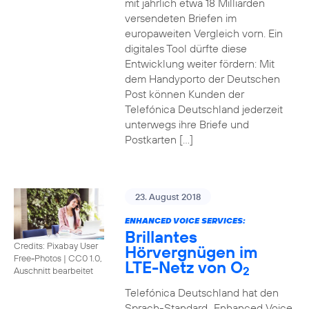
mit jährlich etwa 18 Milliarden
versendeten Briefen im
europaweiten Vergleich vorn. Ein
digitales Tool dürfte diese
Entwicklung weiter fördern: Mit
dem Handyporto der Deutschen
Post können Kunden der
Telefónica Deutschland jederzeit
unterwegs ihre Briefe und
Postkarten […]
23. August 2018
ENHANCED VOICE SERVICES:
Brillantes
Credits: Pixabay User
Hörvergnügen im
Free-Photos
|
CC0 1.0,
LTE-Netz von O
2
Auschnitt bearbeitet
Telefónica Deutschland hat den
Sprach-Standard „Enhanced Voice