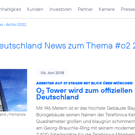
haltigkeit
Kunden
Investoren
Partner
Karriere
Presse
ws
Archiv 2022
Deutschland News zum Thema #o2
06. Juni 2018
ARBEITEN AUF 37 ETAGEN MIT BLICK ÜBER MÜNCHEN:
O
Tower wird zum offiziellen
2
Deutschland
Mit 146 Metern ist er das höchste Gebäude Bay
Bürogebäude seinen Namen der Telefónica Ke
land / Fernanda
Quadratmeter großen und blaugrün schimmernd
am Georg-Brauchle-Ring mit seinem modernen A
2.400 Arbeitsplätze für die Telefónica Mitarbeite