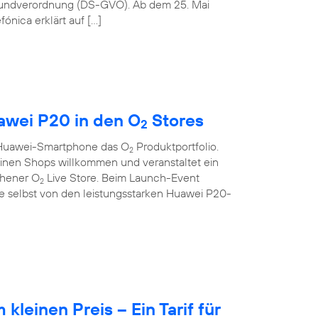
rundverordnung (DS-GVO). Ab dem 25. Mai
ónica erklärt auf […]
wei P20 in den O
Stores
2
s Huawei-Smartphone das O
Produktportfolio.
2
seinen Shops willkommen und veranstaltet ein
chener O
Live Store. Beim Launch-Event
2
 selbst von den leistungsstarken Huawei P20-
leinen Preis – Ein Tarif für