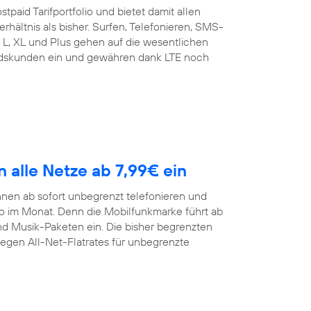
tpaid Tarifportfolio und bietet damit allen
rhältnis als bisher. Surfen, Telefonieren, SMS-
t L, XL und Plus gehen auf die wesentlichen
andskunden ein und gewähren dank LTE noch
n alle Netze ab 7,99€ ein
nen ab sofort unbegrenzt telefonieren und
ro im Monat. Denn die Mobilfunkmarke führt ab
und Musik-Paketen ein. Die bisher begrenzten
gegen All-Net-Flatrates für unbegrenzte