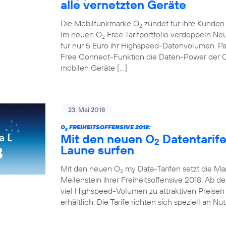
alle vernetzten Geräte
Die Mobilfunkmarke O
zündet für ihre Kunden d
2
Im neuen O
Free Tarifportfolio verdoppeln N
2
für nur 5 Euro ihr Highspeed-Datenvolumen. Pa
Free Connect-Funktion die Daten-Power der 
mobilen Geräte […]
23. Mai 2018
O
FREIHEITSOFFENSIVE 2018:
2
Mit den neuen O
Datentarif
2
Laune surfen
Mit den neuen O
my Data-Tarifen setzt die Ma
2
Meilenstein ihrer Freiheitsoffensive 2018. Ab de
viel Highspeed-Volumen zu attraktiven Preisen 
erhältlich. Die Tarife richten sich speziell an Nu