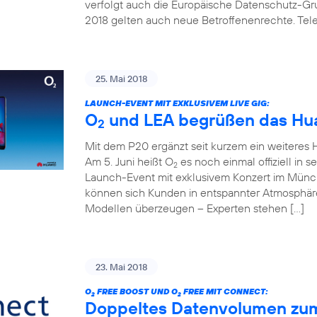
verfolgt auch die Europäische Datenschutz-G
2018 gelten auch neue Betroffenenrechte. Telef
25. Mai 2018
LAUNCH-EVENT MIT EXKLUSIVEM LIVE GIG:
O
und LEA begrüßen das Hua
2
Mit dem P20 ergänzt seit kurzem ein weitere
Am 5. Juni heißt O
es noch einmal offiziell in 
2
Launch-Event mit exklusivem Konzert im Mün
können sich Kunden in entspannter Atmosphäre
Modellen überzeugen – Experten stehen […]
23. Mai 2018
O
FREE BOOST UND O
FREE MIT CONNECT:
2
2
Doppeltes Datenvolumen zum k