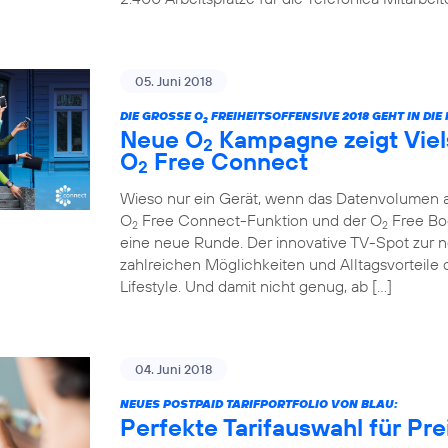
05. Juni 2018
DIE GROSSE O
FREIHEITSOFFENSIVE 2018 GEHT IN DI
2
Neue O
Kampagne zeigt Viels
2
O
Free Connect
2
Wieso nur ein Gerät, wenn das Datenvolumen au
O
Free Connect-Funktion und der O
Free Boo
2
2
eine neue Runde. Der innovative TV-Spot zur ne
zahlreichen Möglichkeiten und Alltagsvorteile 
Lifestyle. Und damit nicht genug, ab […]
04. Juni 2018
NEUES POSTPAID TARIFPORTFOLIO VON BLAU:
Perfekte Tarifauswahl für Pr