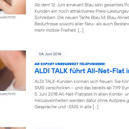
Ab dem 12. Juni erneuert Blau sein gesamtes Pos
Kunden ein noch attraktiveres Preis-Leistungsve
Schreiben. Die neuen Tarife Blau M, Blau Allne
usschnitt
Bedürfnisse sowohl aller Neu- als auch Best
mehr mobile Freiheit. […]
04. Juni 2018
AB SOFORT UNBEGRENZT TELEFONIEREN:
ALDI TALK führt All-Net-Flat i
ALDI TALK-Kunden können sich freuen: Sie kön
SMS verschicken – und das bereits ab 7,99 Eu
5. Juni 2018 All-Net-Flatrates in allen Kombi- 
usschnitt
Inklusiveinheiten werden dafür ohne Aufpreis 
Gespräche und -SMS in alle […]