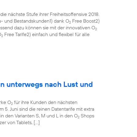
ie nächste Stufe ihrer Freiheitsoffensive 2018.
eu- und Bestandskunden1) dank O
Free Boost2)
2
ssend dazu können sie mit der innovativen O
2
O
Free Tarife2) einfach und flexibel für alle
2
en unterwegs nach Lust und
rke O
für ihre Kunden den nächsten
2
m 5. Juni sind die reinen Datentarife mit extra
in den Varianten S, M und L in den O
Shops
2
tzer von Tablets, […]