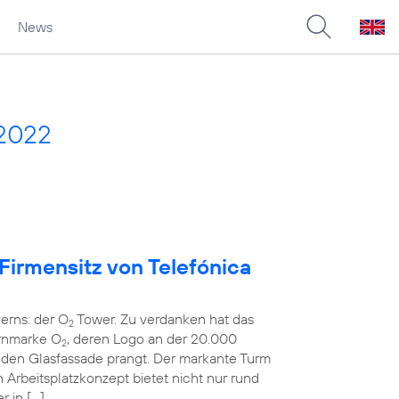
News
 2022
 Firmensitz von Telefónica
erns: der O
Tower. Zu verdanken hat das
2
rnmarke O
, deren Logo an der 20.000
2
en Glasfassade prangt. Der markante Turm
rbeitsplatzkonzept bietet nicht nur rund
r in […]