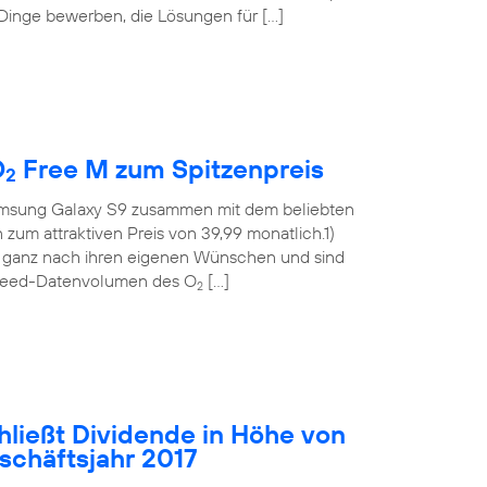
 Dinge bewerben, die Lösungen für […]
O
Free M zum Spitzenpreis
2
msung Galaxy S9 zusammen mit dem beliebten
m attraktiven Preis von 39,99 monatlich.1)
t ganz nach ihren eigenen Wünschen und sind
hspeed-Datenvolumen des O
[…]
2
hließt Dividende in Höhe von
eschäftsjahr 2017