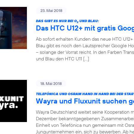
23. Mai 2018
DAS GIBT ES NUR BEI O
UND BLAU:
2
Das HTC U12+ mit gratis Goo
Ab sofort erhalten Kunden das neue HTC U12+ fü
Blau gibt es noch den Lautsprecher Google Ho
– solange der Vorrat reicht. In den Farben Tr
und Blau den HTC U11 […]
18. Mai 2018
TELEFÓNICA UND OSRAM HAND IN HAND BEI DER STA
Wayra und Fluxunit suchen 
Wayra Deutschland weitet seine Kooperation mi
Dezember bekanntgegebenen Zusammenarbeit m
Einheit von Telefónica nun gemeinsam mit Osra
Jungunternehmen ein, sich zu bewerben. Ab heu