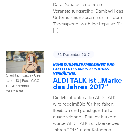
Data Debates eine neue
Veranstaltungsreihe. Damit will das
Unternehmen zusammen mit dem
Tagesspiegel wichtige Impulse für
[…]
22. Dezember 2017
HOHE KUNDENZUFRIEDENHEIT UND
EXZELLENTES PREIS-LEISTUNGS-
VERHÄLTNIS:
Credits: Pixabay User
ALDI TALK ist „Marke
Janeb13
|
Foto: CC0
des Jahres 2017“
1.0, Ausschnitt
bearbeitet
Die Mobilfunkmarke ALDI TALK
wird regelmäßig für ihre fairen,
flexiblen und günstigen Tarife
ausgezeichnet. Erst vor kurzem
wurde ALDI TALK zur „Marke des
Jahres 2017“ in der Kategorie