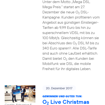
Unter dem Motto „Mega DSL.
Mega Preis.” startet am 27.
Dezember die neue O
DSL-
2
Kampagne. Kunden profitieren vom
Angebot aus günstigen Einsteiger-
Tarifen ab 9,99 Euro bis hin zu
superschnellem VDSL mit bis zu
100 Mbit/s. Gleichzeitig können sie
bei Abschluss des O
DSL M bis zu
2
340 Euro sparen
. Alle DSL-Tarife
1)
sind auch ohne Laufzeit erhältlich.
Damit bietet O
den Kunden bei
2
Mobilfunk wie DSL die mobile
Freiheit für ihr digitales Leben.
20. Dezember 2017
GEWINNEN UND GUTES TUN:
O
Live Christmas
2
Credits: Sebastian F.