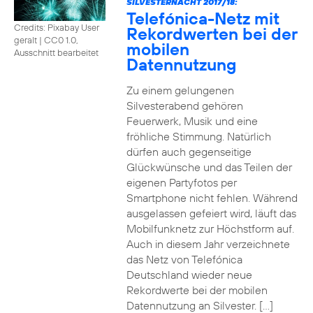
SILVESTERNACHT 2017/18:
Telefónica-Netz mit
Credits: Pixabay User
Rekordwerten bei der
geralt
|
CC0 1.0,
mobilen
Ausschnitt bearbeitet
Datennutzung
Zu einem gelungenen
Silvesterabend gehören
Feuerwerk, Musik und eine
fröhliche Stimmung. Natürlich
dürfen auch gegenseitige
Glückwünsche und das Teilen der
eigenen Partyfotos per
Smartphone nicht fehlen. Während
ausgelassen gefeiert wird, läuft das
Mobilfunknetz zur Höchstform auf.
Auch in diesem Jahr verzeichnete
das Netz von Telefónica
Deutschland wieder neue
Rekordwerte bei der mobilen
Datennutzung an Silvester. […]