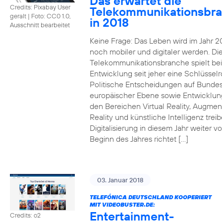
Das erwartet die
Credits: Pixabay User
Telekommunikationsbr
geralt
|
Foto: CC0 1.0,
in 2018
Ausschnitt bearbeitet
Keine Frage: Das Leben wird im Jahr 2
noch mobiler und digitaler werden. Di
Telekommunikationsbranche spielt bei
Entwicklung seit jeher eine Schlüsselro
Politische Entscheidungen auf Bunde
europäischer Ebene sowie Entwicklun
den Bereichen Virtual Reality, Augme
Reality und künstliche Intelligenz trei
Digitalisierung in diesem Jahr weiter vo
Beginn des Jahres richtet […]
03. Januar 2018
TELEFÓNICA DEUTSCHLAND KOOPERIERT
MIT VIDEOBUSTER.DE:
Entertainment-
Credits: o2