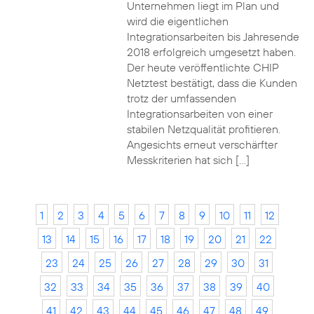
Unternehmen liegt im Plan und
wird die eigentlichen
Integrationsarbeiten bis Jahresende
2018 erfolgreich umgesetzt haben.
Der heute veröffentlichte CHIP
Netztest bestätigt, dass die Kunden
trotz der umfassenden
Integrationsarbeiten von einer
stabilen Netzqualität profitieren.
Angesichts erneut verschärfter
Messkriterien hat sich […]
1
2
3
4
5
6
7
8
9
10
11
12
13
14
15
16
17
18
19
20
21
22
23
24
25
26
27
28
29
30
31
32
33
34
35
36
37
38
39
40
41
42
43
44
45
46
47
48
49