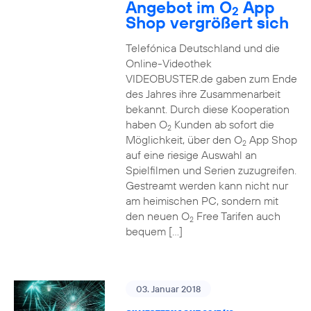
Angebot im O
App
2
Shop vergrößert sich
Telefónica Deutschland und die
Online-Videothek
VIDEOBUSTER.de gaben zum Ende
des Jahres ihre Zusammenarbeit
bekannt. Durch diese Kooperation
haben O
Kunden ab sofort die
2
Möglichkeit, über den O
App Shop
2
auf eine riesige Auswahl an
Spielfilmen und Serien zuzugreifen.
Gestreamt werden kann nicht nur
am heimischen PC, sondern mit
den neuen O
Free Tarifen auch
2
bequem […]
03. Januar 2018