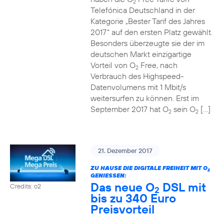
2
Telefónica Deutschland in der
Kategorie „Bester Tarif des Jahres
2017“ auf den ersten Platz gewählt.
Besonders überzeugte sie der im
deutschen Markt einzigartige
Vorteil von O
Free, nach
2
Verbrauch des Highspeed-
Datenvolumens mit 1 Mbit/s
weitersurfen zu können. Erst im
September 2017 hat O
sein O
[…]
2
2
21. Dezember 2017
ZU HAUSE DIE DIGITALE FREIHEIT MIT O
2
GENIESSEN:
Das neue O
DSL mit
Credits: o2
2
bis zu 340 Euro
Preisvorteil