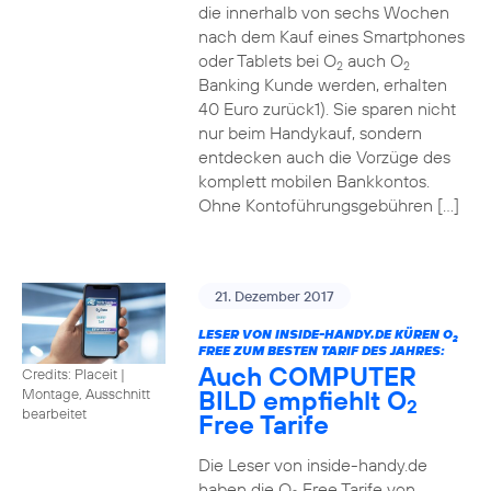
die innerhalb von sechs Wochen
nach dem Kauf eines Smartphones
oder Tablets bei O
auch O
2
2
Banking Kunde werden, erhalten
40 Euro zurück1). Sie sparen nicht
nur beim Handykauf, sondern
entdecken auch die Vorzüge des
komplett mobilen Bankkontos.
Ohne Kontoführungsgebühren […]
21. Dezember 2017
LESER VON INSIDE-HANDY.DE KÜREN O
2
FREE ZUM BESTEN TARIF DES JAHRES:
Auch COMPUTER
Credits: Placeit
|
BILD empfiehlt O
Montage, Ausschnitt
2
bearbeitet
Free Tarife
Die Leser von inside-handy.de
haben die O
Free Tarife von