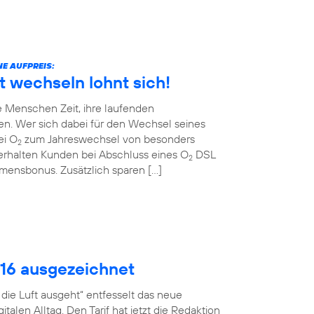
E AUFPREIS:
t wechseln lohnt sich!
 Menschen Zeit, ihre laufenden
en. Wer sich dabei für den Wechsel seines
ei O
zum Jahreswechsel von besonders
2
erhalten Kunden bei Abschluss eines O
DSL
2
ommensbonus. Zusätzlich sparen […]
016 ausgezeichnet
ie Luft ausgeht“ entfesselt das neue
talen Alltag. Den Tarif hat jetzt die Redaktion