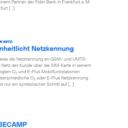
em Partner, der Fidor Bank in Frankfurt a. M.
urt […]
N NETZ:
inheitlicht Netzkennung
ttweise die Netzkennung an GSM- und UMTS-
 Netz der Kunde über die SIM-Karte in seinem
eigten O
und E-Plus Mobilfunkstationen
2
nterschiedliche O
oder E-Plus Netzkennung.
2
ls nur ein symbolischer Schritt auf […]
BASECAMP