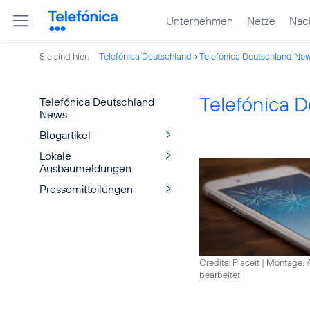
Unternehmen
Netze
Nach
Sie sind hier:
Telefónica Deutschland
Telefónica Deutschland Ne
Telefónica 
Telefónica Deutschland
News
Blogartikel
Lokale
Ausbaumeldungen
Pressemitteilungen
Credits: Placeit
|
Montage, A
bearbeitet