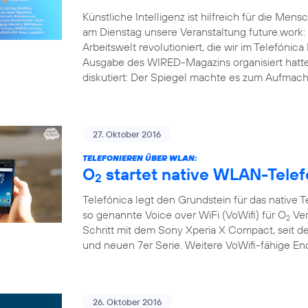
Künstliche Intelligenz ist hilfreich für die Men
am Dienstag unsere Veranstaltung future.work: 
Arbeitswelt revolutioniert, die wir im Telef
Ausgabe des WIRED-Magazins organisiert hatt
diskutiert: Der Spiegel machte es zum Aufmache
27. Oktober 2016
TELEFONIEREN ÜBER WLAN:
O
startet native WLAN-Telef
2
Telefónica legt den Grundstein für das native 
so genannte Voice over WiFi (VoWifi) für O
Ver
2
Schritt mit dem Sony Xperia X Compact, seit d
und neuen 7er Serie. Weitere VoWifi-fähige E
26. Oktober 2016