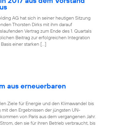
 in 2017 aus dem Vorstand
aus
lding AG hat sich in seiner heutigen Sitzung
nden Thorsten Dirks mit ihm darauf
slaufenden Vertrag zum Ende des 1. Quartals
ichen Beitrag zur erfolgreichen Integration
asis einer starken […]
om aus erneuerbaren
len Ziele für Energie und den Klimawandel bis
ng mit den Ergebnissen der jüngsten UN-
bkommen von Paris aus dem vergangenen Jahr.
rom, den sie für ihren Betrieb verbraucht, bis