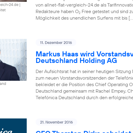
von allnet-flat-vergleich-24.de als Tarifinnova
gleich-24.de
|
itet
Redakteure haben O
Free getestet und sind 
2
Möglichkeit des unendlichen Surfens mit bis […
11. Dezember 2016
Markus Haas wird Vorstandsv
Deutschland Holding AG
Der Aufsichtsrat hat in seiner heutigen Sitzun
zum neuen Vorstandsvorsitzenden der Telefóni
land
bekleidet er die Position des Chief Operating O
Deutschland gemeinsam mit Rachel Empey, Chief
Telefónica Deutschland durch den erfolgreich
21. November 2016