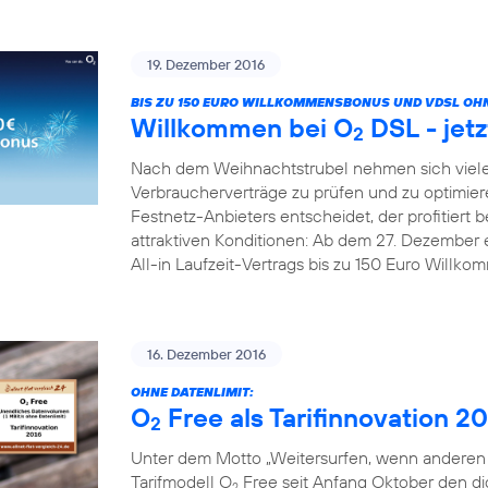
19. Dezember 2016
BIS ZU 150 EURO WILLKOMMENSBONUS UND VDSL OHN
Willkommen bei O
DSL - jetz
2
Nach dem Weihnachtstrubel nehmen sich viele
Verbraucherverträge zu prüfen und zu optimier
Festnetz-Anbieters entscheidet, der profitiert b
attraktiven Konditionen: Ab dem 27. Dezember 
All-in Laufzeit-Vertrags bis zu 150 Euro Willk
16. Dezember 2016
OHNE DATENLIMIT:
O
Free als Tarifinnovation 2
2
Unter dem Motto „Weitersurfen, wenn anderen d
Tarifmodell O
Free seit Anfang Oktober den digi
2