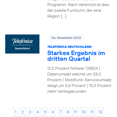
Programm. Nach Versmold ist dies
der zweite Funkturm, der eine
Region […]
06. November 2012
TELEFÓNICA DEUTSCHLAND:
Starkes Ergebnis im
dritten Quartal
12,5 Prozent höherer OIBDA |
Datenumsatz wächst um 28,3
Prozent | Mobilfunk-Serviceumsatz
steigt um 5,6 Prozent | 10,3 Prozent
mehr Vertragskunden
1
2
3
4
5
6
7
8
9
10
11
12