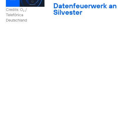
Datenfeuerwerk an
Credits: O
/
Silvester
2
Telefónica
Deutschland