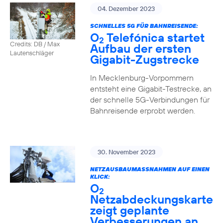
04. Dezember 2023
SCHNELLES 5G FÜR BAHNREISENDE:
O
Telefónica startet
2
Credits: DB / Max
Aufbau der ersten
Lautenschläger
Gigabit-Zugstrecke
In Mecklenburg-Vorpommern
entsteht eine Gigabit-Testrecke, an
der schnelle 5G-Verbindungen für
Bahnreisende erprobt werden.
30. November 2023
NETZAUSBAUMASSNAHMEN AUF EINEN K
LICK:
O
2
Netzabdeckungskarte
zeigt geplante
Verbesserungen an