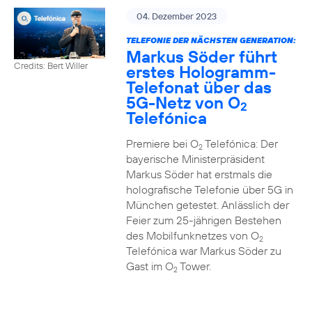
04. Dezember 2023
TELEFONIE DER NÄCHSTEN GENERATION:
Markus Söder führt
Credits: Bert Willer
erstes Hologramm-
Telefonat über das
5G-Netz von O
2
Telefónica
Premiere bei O
Telefónica: Der
2
bayerische Ministerpräsident
Markus Söder hat erstmals die
holografische Telefonie über 5G in
München getestet. Anlässlich der
Feier zum 25-jährigen Bestehen
des Mobilfunknetzes von O
2
Telefónica war Markus Söder zu
Gast im O
Tower.
2