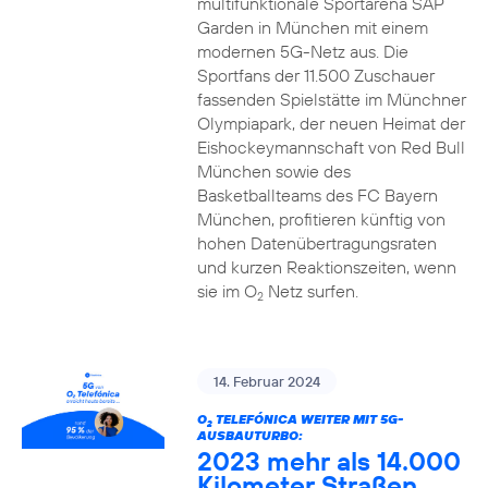
multifunktionale Sportarena SAP
Garden in München mit einem
modernen 5G-Netz aus. Die
Sportfans der 11.500 Zuschauer
fassenden Spielstätte im Münchner
Olympiapark, der neuen Heimat der
Eishockeymannschaft von Red Bull
München sowie des
Basketballteams des FC Bayern
München, profitieren künftig von
hohen Datenübertragungsraten
und kurzen Reaktionszeiten, wenn
sie im O
Netz surfen.
2
14. Februar 2024
O
TELEFÓNICA WEITER MIT 5G-
2
AUSBAUTURBO:
2023 mehr als 14.000
Kilometer Straßen