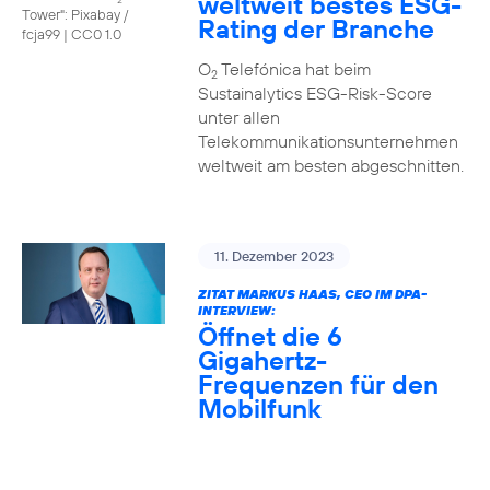
weltweit bestes ESG-
Tower": Pixabay /
Rating der Branche
fcja99
|
CC0 1.0
O
Telefónica hat beim
2
Sustainalytics ESG-Risk-Score
unter allen
Telekommunikationsunternehmen
weltweit am besten abgeschnitten.
11. Dezember 2023
ZITAT MARKUS HAAS, CEO IM DPA-
INTERVIEW:
Öffnet die 6
Gigahertz-
Frequenzen für den
Mobilfunk