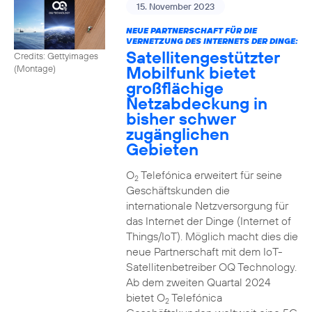
15. November 2023
NEUE PARTNERSCHAFT FÜR DIE
VERNETZUNG DES INTERNETS DER DINGE:
Satellitengestützter
Credits: Gettyimages
Mobilfunk bietet
(Montage)
großflächige
Netzabdeckung in
bisher schwer
zugänglichen
Gebieten
O
Telefónica erweitert für seine
2
Geschäftskunden die
internationale Netzversorgung für
das Internet der Dinge (Internet of
Things/IoT). Möglich macht dies die
neue Partnerschaft mit dem IoT-
Satellitenbetreiber OQ Technology.
Ab dem zweiten Quartal 2024
bietet O
Telefónica
2