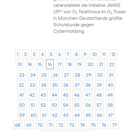
veranstaltete die Initiative „WAKE
UP!“ von O
Telefónica im O
Tower
2
2
in München Deutschlands größte
Schulstunde gegen
Cybermobbing.
1
2
3
4
5
6
7
8
9
10
11
12
13
14
15
16
17
18
19
20
21
22
23
24
25
26
27
28
29
30
31
32
33
34
35
36
37
38
39
40
41
42
43
44
45
46
47
48
49
50
51
52
53
54
55
56
57
58
59
60
61
62
63
64
65
66
67
68
69
70
71
72
73
74
75
76
77