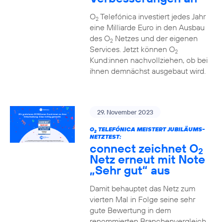
O
Telefónica investiert jedes Jahr
2
eine Milliarde Euro in den Ausbau
des O
Netzes und der eigenen
2
Services. Jetzt können O
2
Kund:innen nachvollziehen, ob bei
ihnen demnächst ausgebaut wird.
29. November 2023
O
TELEFÓNICA MEISTERT JUBILÄUMS-
2
NETZTEST:
connect zeichnet O
2
Netz erneut mit Note
„Sehr gut“ aus
Damit behauptet das Netz zum
vierten Mal in Folge seine sehr
gute Bewertung in dem
renommierten Branchenvergleich.