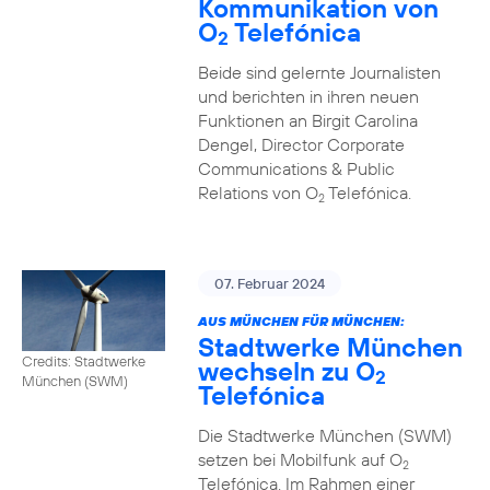
Kommunikation von
O
Telefónica
2
Beide sind gelernte Journalisten
und berichten in ihren neuen
Funktionen an Birgit Carolina
Dengel, Director Corporate
Communications & Public
Relations von O
Telefónica.
2
07. Februar 2024
AUS MÜNCHEN FÜR MÜNCHEN:
Stadtwerke München
Credits: Stadtwerke
wechseln zu O
2
München (SWM)
Telefónica
Die Stadtwerke München (SWM)
setzen bei Mobilfunk auf O
2
Telefónica. Im Rahmen einer