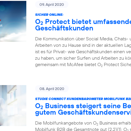
09. April 2020
SICHER ONLINE:
O
Protect bietet umfassende
2
Geschäftskunden
Die Kommunikation über Social Media, Chats- 
Arbeiten von zu Hause sind in der aktuellen L
ist es für Privat- wie Geschäftskunden einen 
zu haben, um sicher Surfen und Arbeiten zu k
gemeinsam mit McAfee bietet O
Protect Sicher
2
08. April 2020
STUDIE CONNECT KUNDENBAROMETER MOBILFUNK B2B
O
Business steigert seine Be
2
gutem Geschäftskundenserv
Die Mobilfunkangebote von O
Business erhal
2
Mobilfunk B2B die Gesamtnote gut (2,2)(1). O
s
2