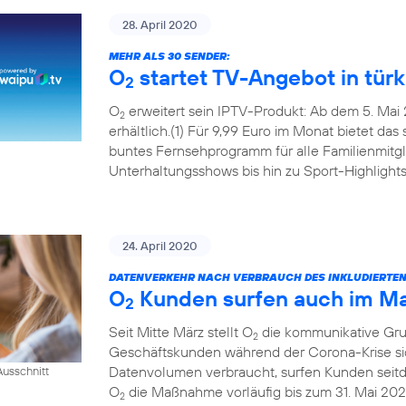
28. April 2020
MEHR ALS 30 SENDER:
O
startet TV-Angebot in tür
2
O
erweitert sein IPTV-Produkt: Ab dem 5. Mai 
2
erhältlich.(1) Für 9,99 Euro im Monat bietet das
buntes Fernsehprogramm für alle Familienmitgl
Unterhaltungsshows bis hin zu Sport-Highlights
24. April 2020
DATENVERKEHR NACH VERBRAUCH DES INKLUDIERTE
O
Kunden surfen auch im Mai
2
Seit Mitte März stellt O
die kommunikative Grun
2
Geschäftskunden während der Corona-Krise sic
Datenvolumen verbraucht, surfen Kunden seitde
usschnitt
O
die Maßnahme vorläufig bis zum 31. Mai 202
2