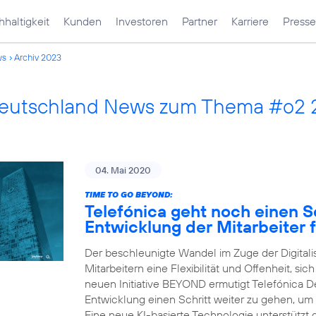
haltigkeit
Kunden
Investoren
Partner
Karriere
Presse
ws
Archiv 2023
Deutschland News zum Thema #o2
04. Mai 2020
TIME TO GO BEYOND:
Telefónica geht noch einen Sc
Entwicklung der Mitarbeiter f
Der beschleunigte Wandel im Zuge der Digital
Mitarbeitern eine Flexibilität und Offenheit, sic
neuen Initiative BEYOND ermutigt Telefónica Deu
Entwicklung einen Schritt weiter zu gehen, um
Eine neue KI-basierte Technologie unterstützt