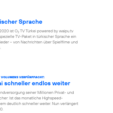
kischer Sprache
2020 ist O
TV Türkei powered by waipu.tv
2
 spezielle TV-Paket in türkischer Sprache ein
ieder – von Nachrichten über Spielfilme und
.
N VOLUMENS VERFÜNFFACHT:
 schneller endlos weiter
dversorgung seiner Millionen Privat- und
her: Ist das monatliche Highspeed-
m deutlich schneller weiter. Nun verlängert
0.