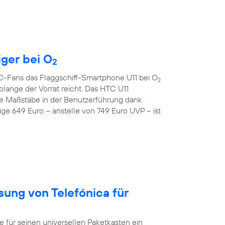
iger bei O
2
TC-Fans das Flaggschiff-Smartphone U11 bei O
2
lange der Vorrat reicht. Das HTC U11
e Maßstäbe in der Benutzerführung dank
ge 649 Euro – anstelle von 749 Euro UVP – ist
sung von Telefónica für
ür seinen universellen Paketkasten ein