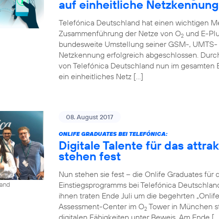
auf einheitliche Netzkennung
Telefónica Deutschland hat einen wichtigen Me
Zusammenführung der Netze von O
und E-Plu
2
bundesweite Umstellung seiner GSM-, UMTS- u
Netzkennung erfolgreich abgeschlossen. Durc
von Telefónica Deutschland nun im gesamten 
ein einheitliches Netz […]
08. August 2017
ONLIFE GRADUATES BEI TELEFÓNICA:
Digitale Talente für das attr
stehen fest
Nun stehen sie fest – die Onlife Graduates für 
Einstiegsprogramms bei Telefónica Deutschlan
land
ihnen traten Ende Juli um die begehrten „Onli
Assessment-Center im O
Tower in München st
2
digitalen Fähigkeiten unter Beweis. Am Ende […