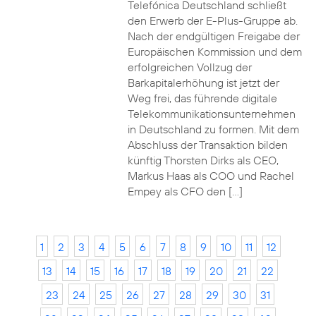
Telefónica Deutschland schließt
den Erwerb der E-Plus-Gruppe ab.
Nach der endgültigen Freigabe der
Europäischen Kommission und dem
erfolgreichen Vollzug der
Barkapitalerhöhung ist jetzt der
Weg frei, das führende digitale
Telekommunikationsunternehmen
in Deutschland zu formen. Mit dem
Abschluss der Transaktion bilden
künftig Thorsten Dirks als CEO,
Markus Haas als COO und Rachel
Empey als CFO den […]
1
2
3
4
5
6
7
8
9
10
11
12
13
14
15
16
17
18
19
20
21
22
23
24
25
26
27
28
29
30
31