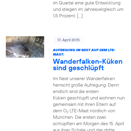
im Quartal eine gute Entwicklung
und stiegen im Jahresvergleich um
1,5 Prozent. […]
17. April 2015
AUFREGUNG IM NEST AUF DEM LTE-
MAST:
Wanderfalken-Küken
sind geschlüpft
Im Nest unserer Wanderfalken
herrscht große Aufregung. Denn
endlich sind die ersten
Küken geschlüpft und wohnen nun
gemeinsam mit ihren Eltern auf
dem O
LTE-Mast nördlich von
2
München. Die ersten zwei
schlüpften am Morgen des 15. April
aus ihrer Schale und das dritte