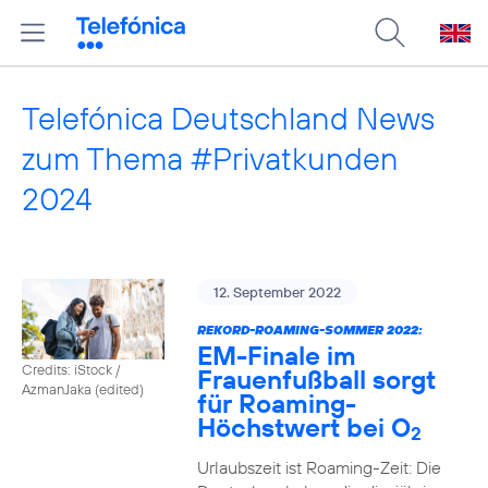
Telefónica Deutschland News
zum Thema #Privatkunden
2024
12. September 2022
REKORD-ROAMING-SOMMER 2022:
EM-Finale im
Credits: iStock /
Frauenfußball sorgt
AzmanJaka (edited)
für Roaming-
Höchstwert bei O
2
Urlaubszeit ist Roaming-Zeit: Die