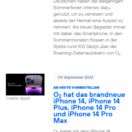
Deutschen haben die diesjährigen
Sommerferien intensiv dazu
genutzt, um zu verreisen und
abseits der Heimat eine Auszeit zu
nehmen. Als treuer Begleiter immer
mit dabei: das Smartphone. In den
Sommermonaten flossen in der
Spitze rund 100 Gbit/s über die
Roaming-Datenautobahn von O
.
2
09. September 2022
AB HEUTE VORBESTELLEN:
O
hat das brandneue
2
Credits: Apple
iPhone 14, iPhone 14
Plus, iPhone 14 Pro
und iPhone 14 Pro
Max
O
bietet mit dem iPhone 14,