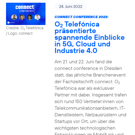
24. Juni 2022
CONNECT CONFERENCE 2022:
O
Telefónica
2
Credits: O
Telefónica
präsentierte
2
/ Logo: connect
spannende Einblicke
in 5G, Cloud und
Industrie 4.0
Am 21. und 22. Juni fand die
connect conference in Dresden
statt, das jährliche Branchenevent
der Fachzeitschrift connect. O
2
Telefónica war als exklusiver
Partner mit dabei. Insgesamt trafen
sich rund 150 Vertreter:innen von
Telekommunikationsanbietern, IT-
Dienstleistern, Netzausrüstern und
Startups vor Ort, um über die
wichtigsten technologischen
Entwicklungen im Mobilfunk und