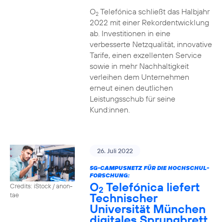
O
Telefónica schließt das Halbjahr
2
2022 mit einer Rekordentwicklung
ab. Investitionen in eine
verbesserte Netzqualität, innovative
Tarife, einen exzellenten Service
sowie in mehr Nachhaltigkeit
verleihen dem Unternehmen
erneut einen deutlichen
Leistungsschub für seine
Kund:innen.
26. Juli 2022
5G-CAMPUSNETZ FÜR DIE HOCHSCHUL-
FORSCHUNG:
O
Telefónica liefert
Credits: iStock / anon-
2
Technischer
tae
Universität München
digitales Sprungbrett