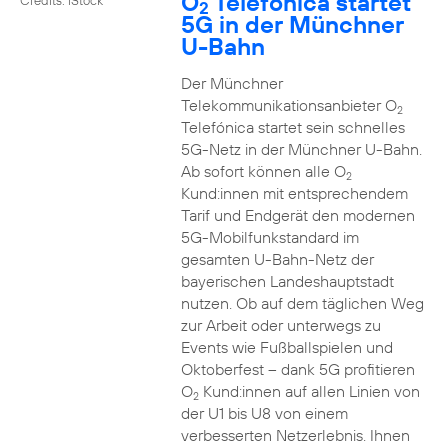
O
Telefónica startet
2
5G in der Münchner
U-Bahn
Der Münchner
Telekommunikationsanbieter O
2
Telefónica startet sein schnelles
5G-Netz in der Münchner U-Bahn.
Ab sofort können alle O
2
Kund:innen mit entsprechendem
Tarif und Endgerät den modernen
5G-Mobilfunkstandard im
gesamten U-Bahn-Netz der
bayerischen Landeshauptstadt
nutzen. Ob auf dem täglichen Weg
zur Arbeit oder unterwegs zu
Events wie Fußballspielen und
Oktoberfest – dank 5G profitieren
O
Kund:innen auf allen Linien von
2
der U1 bis U8 von einem
verbesserten Netzerlebnis. Ihnen