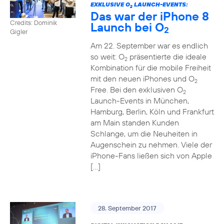
EXKLUSIVE O
LAUNCH-EVENTS:
2
Das war der iPhone 8
Credits: Dominik
Launch bei O
2
Gigler
Am 22. September war es endlich
so weit: O
präsentierte die ideale
2
Kombination für die mobile Freiheit
mit den neuen iPhones und O
2
Free. Bei den exklusiven O
2
Launch-Events in München,
Hamburg, Berlin, Köln und Frankfurt
am Main standen Kunden
Schlange, um die Neuheiten in
Augenschein zu nehmen. Viele der
iPhone-Fans ließen sich von Apple
[…]
28. September 2017