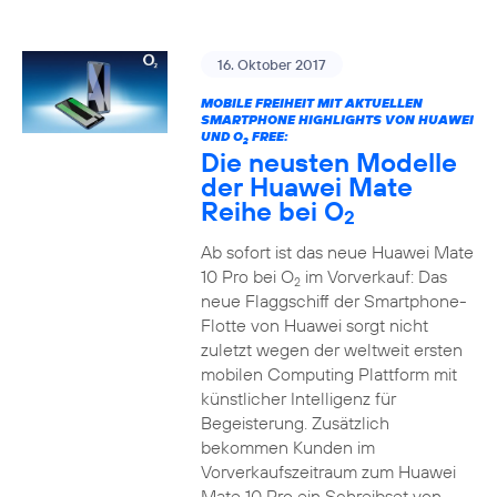
16. Oktober 2017
MOBILE FREIHEIT MIT AKTUELLEN
SMARTPHONE HIGHLIGHTS VON HUAWEI
UND O
FREE:
2
Die neusten Modelle
der Huawei Mate
Reihe bei O
2
Ab sofort ist das neue Huawei Mate
10 Pro bei O
im Vorverkauf: Das
2
neue Flaggschiff der Smartphone-
Flotte von Huawei sorgt nicht
zuletzt wegen der weltweit ersten
mobilen Computing Plattform mit
künstlicher Intelligenz für
Begeisterung. Zusätzlich
bekommen Kunden im
Vorverkaufszeitraum zum Huawei
Mate 10 Pro ein Schreibset von