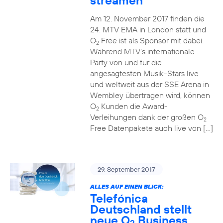
streamen
Am 12. November 2017 finden die
24. MTV EMA in London statt und
O
Free ist als Sponsor mit dabei.
2
Während MTV’s internationale
Party von und für die
angesagtesten Musik-Stars live
und weltweit aus der SSE Arena in
Wembley übertragen wird, können
O
Kunden die Award-
2
Verleihungen dank der großen O
2
Free Datenpakete auch live von […]
29. September 2017
ALLES AUF EINEN BLICK:
Telefónica
Deutschland stellt
neue O
Business
2