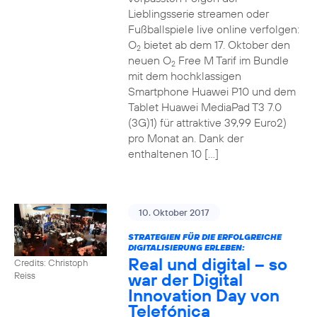
Lieblingsserie streamen oder
Fußballspiele live online verfolgen:
O
bietet ab dem 17. Oktober den
2
neuen O
Free M Tarif im Bundle
2
mit dem hochklassigen
Smartphone Huawei P10 und dem
Tablet Huawei MediaPad T3 7.0
(3G)1) für attraktive 39,99 Euro2)
pro Monat an. Dank der
enthaltenen 10 […]
10. Oktober 2017
STRATEGIEN FÜR DIE ERFOLGREICHE
DIGITALISIERUNG ERLEBEN:
Real und digital – so
Credits: Christoph
war der Digital
Reiss
Innovation Day von
Telefónica