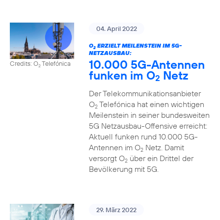
04. April 2022
O
ERZIELT MEILENSTEIN IM 5G-
2
NETZAUSBAU:
10.000 5G-Antennen
Credits: O
Telefónica
2
funken im O
Netz
2
Der Telekommunikationsanbieter
O
Telefónica hat einen wichtigen
2
Meilenstein in seiner bundesweiten
5G Netzausbau-Offensive erreicht:
Aktuell funken rund 10.000 5G-
Antennen im O
Netz. Damit
2
versorgt O
über ein Drittel der
2
Bevölkerung mit 5G.
29. März 2022