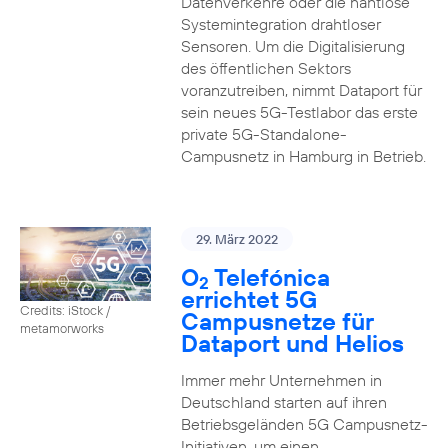
Datenverkehre oder die nahtlose
Systemintegration drahtloser
Sensoren. Um die Digitalisierung
des öffentlichen Sektors
voranzutreiben, nimmt Dataport für
sein neues 5G-Testlabor das erste
private 5G-Standalone-
Campusnetz in Hamburg in Betrieb.
29. März 2022
O
Telefónica
2
errichtet 5G
Credits: iStock /
Campusnetze für
metamorworks
Dataport und Helios
Immer mehr Unternehmen in
Deutschland starten auf ihren
Betriebsgeländen 5G Campusnetz-
Initiativen, um einen