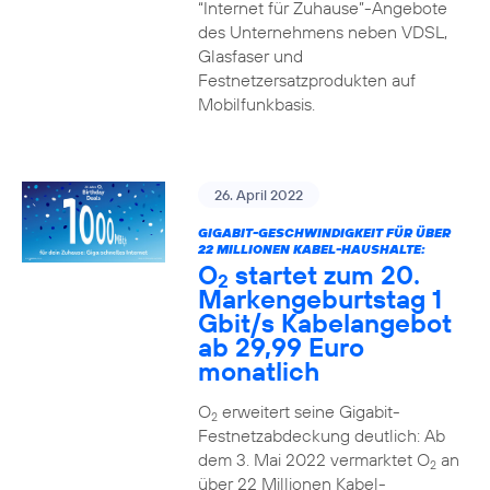
“Internet für Zuhause”-Angebote
des Unternehmens neben VDSL,
Glasfaser und
Festnetzersatzprodukten auf
Mobilfunkbasis.
26. April 2022
GIGABIT-GESCHWINDIGKEIT FÜR ÜBER
22 MILLIONEN KABEL-HAUSHALTE:
O
startet zum 20.
2
Markengeburtstag 1
Gbit/s Kabelangebot
ab 29,99 Euro
monatlich
O
erweitert seine Gigabit-
2
Festnetzabdeckung deutlich: Ab
dem 3. Mai 2022 vermarktet O
an
2
über 22 Millionen Kabel-