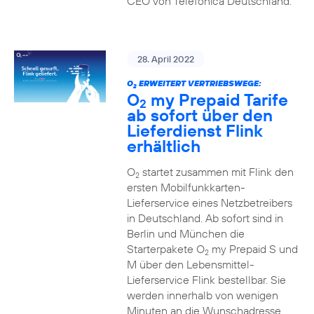
CEO von Telefónica Deutschland.
28. April 2022
O
ERWEITERT VERTRIEBSWEGE:
2
O
my Prepaid Tarife
2
ab sofort über den
Lieferdienst Flink
erhältlich
O
startet zusammen mit Flink den
2
ersten Mobilfunkkarten-
Lieferservice eines Netzbetreibers
in Deutschland. Ab sofort sind in
Berlin und München die
Starterpakete O
my Prepaid S und
2
M über den Lebensmittel-
Lieferservice Flink bestellbar. Sie
werden innerhalb von wenigen
Minuten an die Wunschadresse