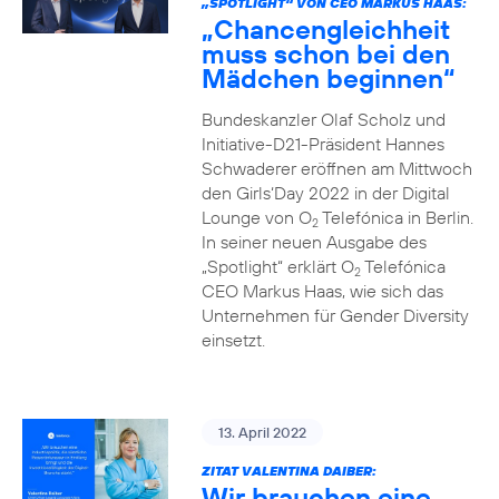
„SPOTLIGHT“ VON CEO MARKUS HAAS:
„Chancengleichheit
muss schon bei den
Mädchen beginnen“
Bundeskanzler Olaf Scholz und
Initiative-D21-Präsident Hannes
Schwaderer eröffnen am Mittwoch
den Girls‘Day 2022 in der Digital
Lounge von O
Telefónica in Berlin.
2
In seiner neuen Ausgabe des
„Spotlight“ erklärt O
Telefónica
2
CEO Markus Haas, wie sich das
Unternehmen für Gender Diversity
einsetzt.
13. April 2022
ZITAT VALENTINA DAIBER:
Wir brauchen eine