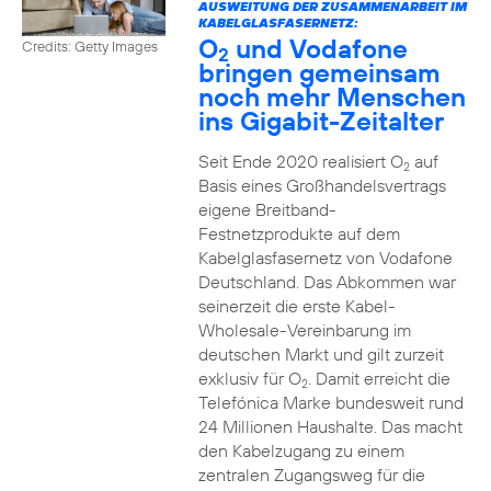
AUSWEITUNG DER ZUSAMMENARBEIT IM
KABELGLASFASERNETZ:
O
und Vodafone
Credits: Getty Images
2
bringen gemeinsam
noch mehr Menschen
ins Gigabit-Zeitalter
Seit Ende 2020 realisiert O
auf
2
Basis eines Großhandelsvertrags
eigene Breitband-
Festnetzprodukte auf dem
Kabelglasfasernetz von Vodafone
Deutschland. Das Abkommen war
seinerzeit die erste Kabel-
Wholesale-Vereinbarung im
deutschen Markt und gilt zurzeit
exklusiv für O
. Damit erreicht die
2
Telefónica Marke bundesweit rund
24 Millionen Haushalte. Das macht
den Kabelzugang zu einem
zentralen Zugangsweg für die