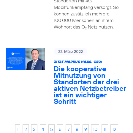
Standorten mit 4G-
Mobilfunkempfang versorgt. So
können zusätzlich mehrere
100.000 Menschen an ihrem
Wohnort das O
Netz nutzen.
2
22. März 2022
ZITAT MARKUS HAAS, CEO:
Die kooperative
Mitnutzung von
Standorten der drei
aktiven Netzbetreiber
ist ein wichtiger
Schritt
1
2
3
4
5
6
7
8
9
10
11
12