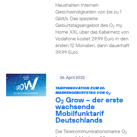
Haushalten Internet-
Geschwindigkeiten von bis zu 1
Gbit/s. Das spezielle
Geburtstagsangebot des O
my
2
Home XXL über das Kabelnetz von
Vodafone kostet 29,99 Euro in den
ersten 12 Monaten, dann dauerhaft
39,99 Euro.
26. April 2022
TARIFINNOVATION ZUM 20.
MARKENGEBURTSTAG VON O
:
2
O
Grow – der erste
2
wachsende
Mobilfunktarif
Deutschlands
Die Telekommunikationsmarke O
2