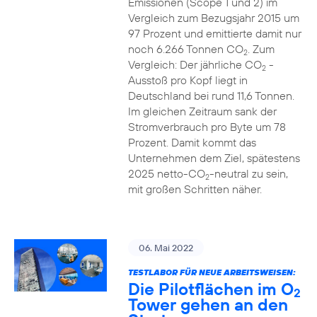
Emissionen (Scope 1 und 2) im
Vergleich zum Bezugsjahr 2015 um
97 Prozent und emittierte damit nur
noch 6.266 Tonnen CO
. Zum
2
Vergleich: Der jährliche CO
-
2
Ausstoß pro Kopf liegt in
Deutschland bei rund 11,6 Tonnen.
Im gleichen Zeitraum sank der
Stromverbrauch pro Byte um 78
Prozent. Damit kommt das
Unternehmen dem Ziel, spätestens
2025 netto-CO
-neutral zu sein,
2
mit großen Schritten näher.
06. Mai 2022
TESTLABOR FÜR NEUE ARBEITSWEISEN:
Die Pilotflächen im O
2
Tower gehen an den