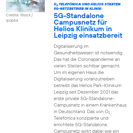
O
TELEFÓNICA UND HELIOS STARTEN
2
5G-NETZBETRIEB IN KLINIK:
5G-Standalone
Credits: iStock /
Campusnetz für
ipopba
Helios Klinikum in
Leipzig einsatzbereit
Digitalisierung im
Gesundheitswesen ist notwendig.
Das hat die Coronapandemie an
vielen Stellen sichtbar gemacht.
Um im eigenen Haus die
Digitalisierung voranzutreiben
betreibt das Helios Park-Klinikum
Leipzig seit Dezember 2021 das
erste private 5G-Standalone-
Campusnetz in einem Krankenhaus
in Deutschland. Das von O
2
Telefónica konzipierte und
errichtete 5G-Standalone
Campusnetz wirkt dabei wie ein