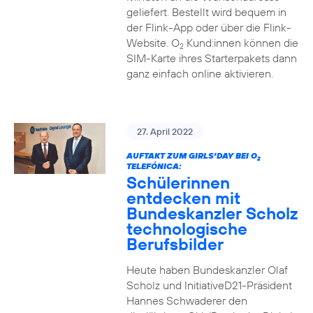
geliefert. Bestellt wird bequem in
der Flink-App oder über die Flink-
Website. O
Kund:innen können die
2
SIM-Karte ihres Starterpakets dann
ganz einfach online aktivieren.
27. April 2022
AUFTAKT ZUM GIRLS’DAY BEI O
2
TELEFÓNICA:
Schülerinnen
entdecken mit
Bundeskanzler Scholz
technologische
Berufsbilder
Heute haben Bundeskanzler Olaf
Scholz und InitiativeD21-Präsident
Hannes Schwaderer den