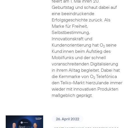
feiert am 1. Mai ihren 20.
Geburtstag und schaut dabei auf
eine beeindruckende
Erfolgsgeschichte zurück. Als
Marke für Freiheit,
Selbstbestimmung,
Innovationskraft und
Kundenorientierung hat O
seine
2
Kund:innen beim Aufstieg des
Mobilfunks und der schnell
voranschreitenden Digitalisierung
in ihrem Alltag begleitet. Dabei hat
die Kernmarke von O
Telefónica
2
den Telko-Markt hierzulande immer
wieder mit innovativen Produkten
maßgeblich geprägt.
26. April 2022