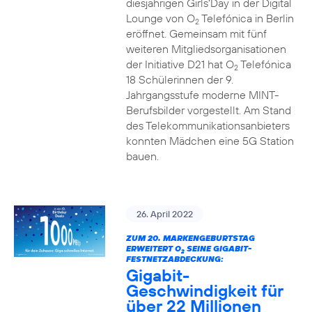
diesjährigen Girls‘Day in der Digital
Lounge von O
Telefónica in Berlin
2
eröffnet. Gemeinsam mit fünf
weiteren Mitgliedsorganisationen
der Initiative D21 hat O
Telefónica
2
18 Schülerinnen der 9.
Jahrgangsstufe moderne MINT-
Berufsbilder vorgestellt. Am Stand
des Telekommunikationsanbieters
konnten Mädchen eine 5G Station
bauen.
26. April 2022
ZUM 20. MARKENGEBURTSTAG
ERWEITERT O
SEINE GIGABIT-
2
FESTNETZABDECKUNG:
Gigabit-
Geschwindigkeit für
über 22 Millionen