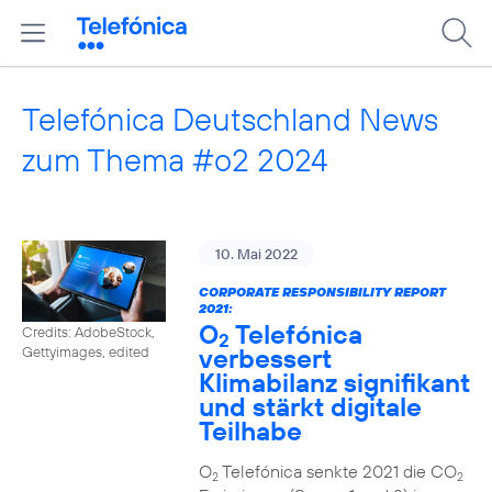
Telefónica Deutschland News
zum Thema #o2 2024
10. Mai 2022
CORPORATE RESPONSIBILITY REPORT
2021:
O
Telefónica
Credits: AdobeStock,
2
verbessert
Gettyimages, edited
Klimabilanz signifikant
und stärkt digitale
Teilhabe
O
Telefónica senkte 2021 die CO
2
2