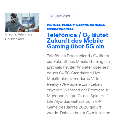
28. Juni 2021
VIRTUAL-REALITY-GAMING IM NEUEN
MOBILFUNKNETZ:
Telefónica / O
läutet
Credits: Telefónica
2
Zukunft des Mobile
Deutschland
Gaming über 5G ein
Telefónica Deutschland / O
läutet
2
die Zukunft des Mobile Gaming ein:
Erstmals hat der Anbieter über sein
neues O
5G Standalone Live-
2
Mobilfunknetz moderne Virtual
Reality (VR)-Spiele zum Leben
erweckt. Während der Premiere in
München zeigte O
das Spiel Half
2
Life Alyx, das vielfach zum VR-
Game des Jahres 2020 gekürt
wurde. Dabei arbeitet O
mit seinen
2