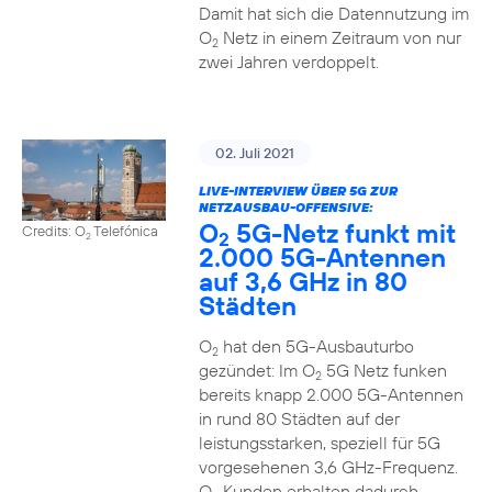
Damit hat sich die Datennutzung im
O
Netz in einem Zeitraum von nur
2
zwei Jahren verdoppelt.
02. Juli 2021
LIVE-INTERVIEW ÜBER 5G ZUR
NETZAUSBAU-OFFENSIVE:
O
5G-Netz funkt mit
Credits: O
Telefónica
2
2
2.000 5G-Antennen
auf 3,6 GHz in 80
Städten
O
hat den 5G-Ausbauturbo
2
gezündet: Im O
5G Netz funken
2
bereits knapp 2.000 5G-Antennen
in rund 80 Städten auf der
leistungsstarken, speziell für 5G
vorgesehenen 3,6 GHz-Frequenz.
O
Kunden erhalten dadurch