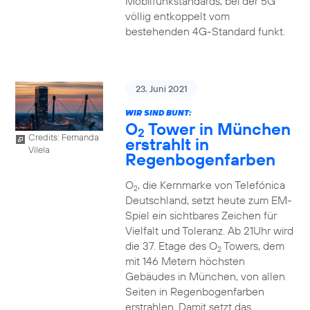
Mobilfunkstandards, bei der 5G
völlig entkoppelt vom
bestehenden 4G-Standard funkt.
23. Juni 2021
WIR SIND BUNT:
O
Tower in München
2
Credits: Fernanda
erstrahlt in
Vilela
Regenbogenfarben
O
, die Kernmarke von Telefónica
2
Deutschland, setzt heute zum EM-
Spiel ein sichtbares Zeichen für
Vielfalt und Toleranz. Ab 21Uhr wird
die 37. Etage des O
Towers, dem
2
mit 146 Metern höchsten
Gebäudes in München, von allen
Seiten in Regenbogenfarben
erstrahlen. Damit setzt das