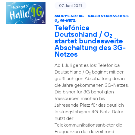
07. Juni 2021
MACH’S GUT 3G – HALLO VERBESSERTES
O
4G-NETZ:
2
Telefónica
Deutschland / O
2
startet bundesweite
Abschaltung des 3G-
Netzes
Ab 1. Juli geht es los: Telefónica
Deutschland / O
beginnt mit der
2
großflächigen Abschaltung des in
die Jahre gekommenen 3G-Netzes.
Die bisher für 3G benötigten
Ressourcen machen bis
Jahresende Platz für das deutlich
leistungsfähigere 4G-Netz. Dafür
nutzt der
Telekommunikationsanbieter die
Frequenzen der derzeit rund