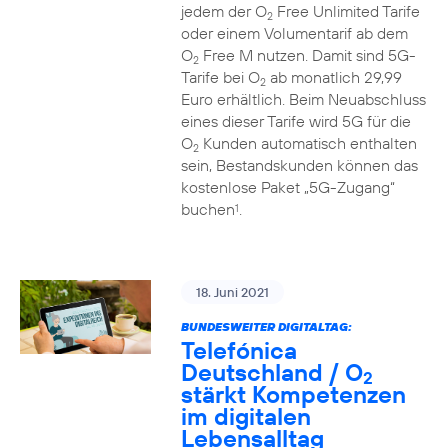
jedem der O
Free Unlimited Tarife
2
oder einem Volumentarif ab dem
O
Free M nutzen. Damit sind 5G-
2
Tarife bei O
ab monatlich 29,99
2
Euro erhältlich. Beim Neuabschluss
eines dieser Tarife wird 5G für die
O
Kunden automatisch enthalten
2
sein, Bestandskunden können das
kostenlose Paket „5G-Zugang“
buchen
.
1
18. Juni 2021
BUNDESWEITER DIGITALTAG:
Telefónica
Deutschland / O
2
stärkt Kompetenzen
im digitalen
Lebensalltag