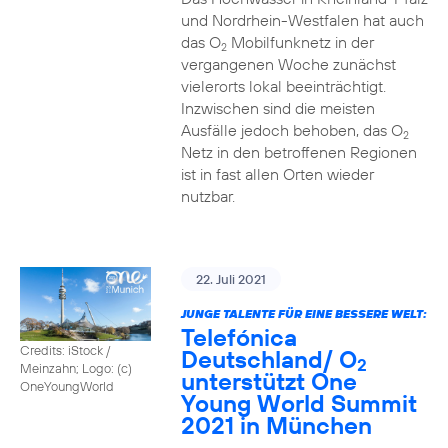
und Nordrhein-Westfalen hat auch
das O
Mobilfunknetz in der
2
vergangenen Woche zunächst
vielerorts lokal beeinträchtigt.
Inzwischen sind die meisten
Ausfälle jedoch behoben, das O
2
Netz in den betroffenen Regionen
ist in fast allen Orten wieder
nutzbar.
22. Juli 2021
JUNGE TALENTE FÜR EINE BESSERE WELT:
Telefónica
Credits: iStock /
Deutschland/ O
2
Meinzahn; Logo: (c)
unterstützt One
OneYoungWorld
Young World Summit
2021 in München