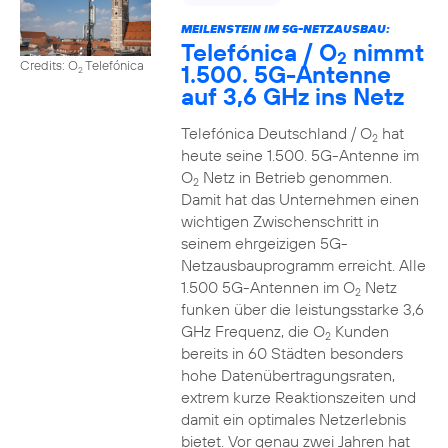
MEILENSTEIN IM 5G-NETZAUSBAU:
Telefónica / O
nimmt
2
Credits: O
Telefónica
1.500. 5G-Antenne
2
auf 3,6 GHz ins Netz
Telefónica Deutschland / O
hat
2
heute seine 1.500. 5G-Antenne im
O
Netz in Betrieb genommen.
2
Damit hat das Unternehmen einen
wichtigen Zwischenschritt in
seinem ehrgeizigen 5G-
Netzausbauprogramm erreicht. Alle
1.500 5G-Antennen im O
Netz
2
funken über die leistungsstarke 3,6
GHz Frequenz, die O
Kunden
2
bereits in 60 Städten besonders
hohe Datenübertragungsraten,
extrem kurze Reaktionszeiten und
damit ein optimales Netzerlebnis
bietet. Vor genau zwei Jahren hat