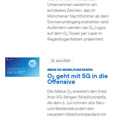
Unternehmen weiterhin ein
sichtbares Zeichen, das im
Münchener Nachthimmel ab dem
Sonnenuntergang erstrahlen wird.
Außerdem werden die O
Logos
2
auf dem O
Tower per Laser in
2
Regenbogenfarben präsentiert.
21. Juni 2021
MEHR 5G-MOBILFUNKTARIFE:
O
geht mit 5G in die
2
Offensive
Die Marke O
erweitert den Kreis
2
ihrer 5G-fähigen Mobilfunktarife.
Ab dem 6. Juli können alle Neu-
und Bestandskunden den
neuesten Mobilfunkstandard mit