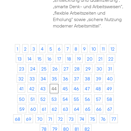
„Entwicklung und Qualifizierung“,
„smarte Denk- und Arbeitsweisen“,
„flexible Arbeitszeiten und
Erholung“ sowie „sichere Nutzung
moderner Arbeitsmittel“.
1
2
3
4
5
6
7
8
9
10
11
12
13
14
15
16
17
18
19
20
21
22
23
24
25
26
27
28
29
30
31
32
33
34
35
36
37
38
39
40
41
42
43
44
45
46
47
48
49
50
51
52
53
54
55
56
57
58
59
60
61
62
63
64
65
66
67
68
69
70
71
72
73
74
75
76
77
78
79
80
81
82