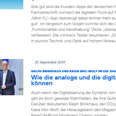
Wie gut sind die Kunden-Apps der deutschen Ne
Fachzeitschrift connect die digitalen Tools auf 
„Mein O
“-App überzeugt dabei einmal mehr auf
2
gut“. Im Vergleich zum Vorjahr konnte sich die 
„Funktionalität und Handhabung“ (Note „überrag
verbessern. Die connect-Tester resümieren: „D
in puncto Technik und Optik auf hohem Niveau: 
27. September 2019
RALPH BRINKHAUS UND KASIA MOL-WOLF IM UDL DIGI
Wie die analoge und die digit
können
Auch wenn die Digitalisierung die Dynamik von 
gibt es doch gewisse Wahrheiten, die ihre Gült
Darüber diskutierten Ralph Brinkhaus, der CD
Kasia Mol-Wolf, die Herausgeberin des Magaz
BaseCAMP mit Moderator Cherno Jobatey.