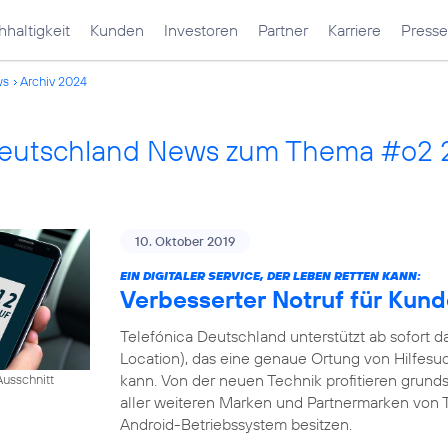
haltigkeit
Kunden
Investoren
Partner
Karriere
Presse
ws
Archiv 2024
Deutschland News zum Thema #o2 
10. Oktober 2019
EIN DIGITALER SERVICE, DER LEBEN RETTEN KANN:
Verbesserter Notruf für Kun
Telefónica Deutschland unterstützt ab sofort
Location), das eine genaue Ortung von Hilfesu
kann. Von der neuen Technik profitieren grund
usschnitt
aller weiteren Marken und Partnermarken von T
Android-Betriebssystem besitzen.