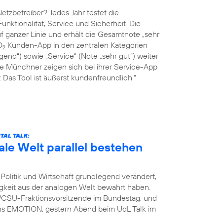
tzbetreiber? Jedes Jahr testet die
Funktionalität, Service und Sicherheit. Die
 ganzer Linie und erhält die Gesamtnote „sehr
O
Kunden-App in den zentralen Kategorien
2
end“) sowie „Service“ (Note „sehr gut“) weiter
ie Münchner zeigen sich bei ihrer Service-App
Das Tool ist äußerst kundenfreundlich.“
TAL TALK:
ale Welt parallel bestehen
Politik und Wirtschaft grundlegend verändert,
igkeit aus der analogen Welt bewahrt haben.
U/CSU-Fraktionsvorsitzende im Bundestag, und
ins EMOTION, gestern Abend beim UdL Talk im