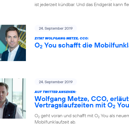
ist jederzeit kündbar. Und das Endgerät kann fl
24. September 2019
ZITAT WOLFGANG METZE, CCO:
O
You schafft die Mobilfunkl
2
24. September 2019
AUF TWITTER ANSEHEN:
Wolfgang Metze, CCO, erläute
Vertragslaufzeiten mit O
Yo
2
O
geht voran und schafft mit O
You als neuem
2
2
Mobilfunklaufzeit ab.