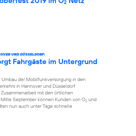
oberfest 2019 im O
Netz
2
NOVER UND DÜSSELDORF:
orgt Fahrgäste im Untergrund
 Umbau der Mobilfunkversorgung in den
erkehrs in Hannover und Düsseldorf
r Zusammenarbeit mit den örtlichen
t Mitte September können Kunden von O
und
2
dten nun auch unter Tage schnelle