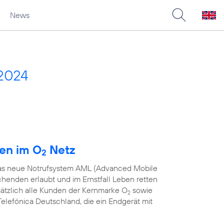
News
2024
den im O
Netz
2
 das neue Notrufsystem AML (Advanced Mobile
chenden erlaubt und im Ernstfall Leben retten
sätzlich alle Kunden der Kernmarke O
sowie
2
elefónica Deutschland, die ein Endgerät mit