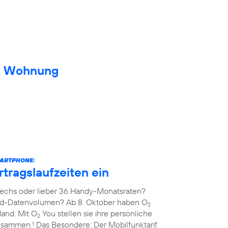
ue Wohnung
MARTPHONE:
rtragslaufzeiten ein
echs oder lieber 36 Handy-Monatsraten?
ed-Datenvolumen? Ab 8. Oktober haben O
2
Hand: Mit O
You stellen sie ihre persönliche
2
zusammen.
Das Besondere: Der Mobilfunktarif
1