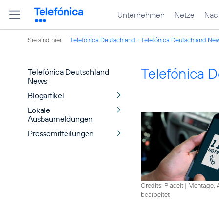
Unternehmen
Netze
Nach
Sie sind hier:
Telefónica Deutschland
Telefónica Deutschland Ne
Telefónica 
Telefónica Deutschland
News
Blogartikel
Lokale
Ausbaumeldungen
Pressemitteilungen
Credits: Placeit
|
Montage, A
bearbeitet