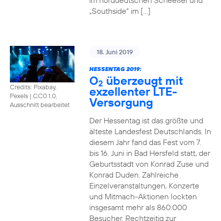
im norddeutschen Scheeßel und
„Southside“ im […]
18. Juni 2019
HESSENTAG 2019:
O
überzeugt mit
2
Credits: Pixabay,
exzellenter LTE-
Pexels
|
CC0 1.0,
Versorgung
Ausschnitt bearbeitet
Der Hessentag ist das größte und
älteste Landesfest Deutschlands. In
diesem Jahr fand das Fest vom 7.
bis 16. Juni in Bad Hersfeld statt, der
Geburtsstadt von Konrad Zuse und
Konrad Duden. Zahlreiche
Einzelveranstaltungen, Konzerte
und Mitmach-Aktionen lockten
insgesamt mehr als 860.000
Besucher. Rechtzeitig zur