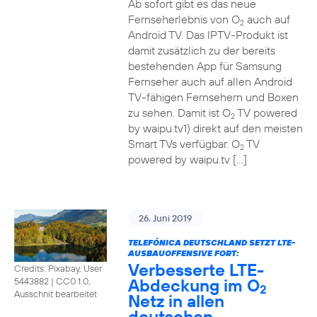
Ab sofort gibt es das neue
Fernseherlebnis von O
auch auf
2
Android TV. Das IPTV-Produkt ist
damit zusätzlich zu der bereits
bestehenden App für Samsung
Fernseher auch auf allen Android
TV-fähigen Fernsehern und Boxen
zu sehen. Damit ist O
TV powered
2
by waipu.tv1) direkt auf den meisten
Smart TVs verfügbar. O
TV
2
powered by waipu.tv […]
26. Juni 2019
TELEFÓNICA DEUTSCHLAND SETZT LTE-
AUSBAUOFFENSIVE FORT:
Verbesserte LTE-
Credits: Pixabay, User
Abdeckung im O
5443882
|
CC0 1.0,
2
Ausschnit bearbeitet
Netz in allen
deutschen