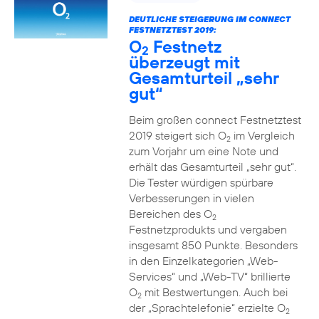
DEUTLICHE STEIGERUNG IM CONNECT
FESTNETZTEST 2019:
O
Festnetz
2
überzeugt mit
Gesamturteil „sehr
gut“
Beim großen connect Festnetztest
2019 steigert sich O
im Vergleich
2
zum Vorjahr um eine Note und
erhält das Gesamturteil „sehr gut“.
Die Tester würdigen spürbare
Verbesserungen in vielen
Bereichen des O
2
Festnetzprodukts und vergaben
insgesamt 850 Punkte. Besonders
in den Einzelkategorien „Web-
Services“ und „Web-TV“ brillierte
O
mit Bestwertungen. Auch bei
2
der „Sprachtelefonie“ erzielte O
2