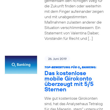
gemeinsam den richtigen Weg für
die Zukunft finden oder weiterhin
mit dem Finger aufeinander zeigen
und mit unabgestimmten
Maßnahmen zulasten anderer die
Situation verschlimmbessern. Ein
Statement von Valentina Daiber,
Vorständin für Recht und […]
26. Juni 2019
TOP-BEWERTUNG FÜR O
BANKING:
2
Das kostenlose
mobile Girokonto
überzeugt mit 5/5
Sternen
Wie gut kostenlose Girokonten
sind, hat das Analysehaus Tetralog
für das Magazin „stern“ untersucht.