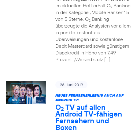
Im aktuellen Heft erhält O
Banking
2
in der Kategorie „Mobile Banken“ 5
von 5 Sterne. O
Banking
2
überzeugte die Analysten vor allem
in punkto kostenfreie
Überweisungen und kostenlose
Debit Mastercard sowie günstigem
Dispokredit in Höhe von 7,49
Prozent. „Wir sind stolz […]
26. Juni 2019
NEUES FERNSEHERLEBNIS AUCH AUF
ANDROID TV:
O
TV auf allen
2
Android TV-fähigen
Fernsehern und
Boxen