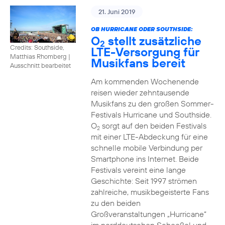
21. Juni 2019
OB HURRICANE ODER SOUTHSIDE:
O
stellt zusätzliche
2
Credits: Southside,
LTE-Versorgung für
Matthias Rhomberg
|
Musikfans bereit
Ausschnitt bearbeitet
Am kommenden Wochenende
reisen wieder zehntausende
Musikfans zu den großen Sommer-
Festivals Hurricane und Southside.
O
sorgt auf den beiden Festivals
2
mit einer LTE-Abdeckung für eine
schnelle mobile Verbindung per
Smartphone ins Internet. Beide
Festivals vereint eine lange
Geschichte: Seit 1997 strömen
zahlreiche, musikbegeisterte Fans
zu den beiden
Großveranstaltungen „Hurricane“