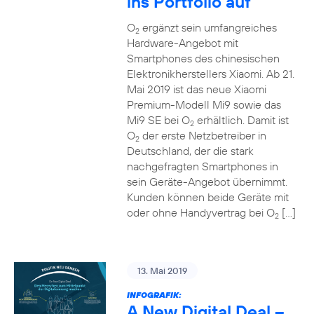
ins Portfolio auf
O
ergänzt sein umfangreiches
2
Hardware-Angebot mit
Smartphones des chinesischen
Elektronikherstellers Xiaomi. Ab 21.
Mai 2019 ist das neue Xiaomi
Premium-Modell Mi9 sowie das
Mi9 SE bei O
erhältlich. Damit ist
2
O
der erste Netzbetreiber in
2
Deutschland, der die stark
nachgefragten Smartphones in
sein Geräte-Angebot übernimmt.
Kunden können beide Geräte mit
oder ohne Handyvertrag bei O
[…]
2
13. Mai 2019
INFOGRAFIK:
A New Digital Deal –