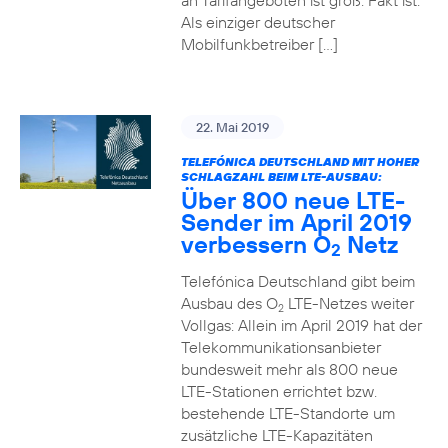
an Tarifangeboten ist groß. Fakt ist:
Als einziger deutscher
Mobilfunkbetreiber […]
22. Mai 2019
TELEFÓNICA DEUTSCHLAND MIT HOHER
SCHLAGZAHL BEIM LTE-AUSBAU:
Über 800 neue LTE-
Sender im April 2019
verbessern O
Netz
2
Telefónica Deutschland gibt beim
Ausbau des O
LTE-Netzes weiter
2
Vollgas: Allein im April 2019 hat der
Telekommunikationsanbieter
bundesweit mehr als 800 neue
LTE-Stationen errichtet bzw.
bestehende LTE-Standorte um
zusätzliche LTE-Kapazitäten