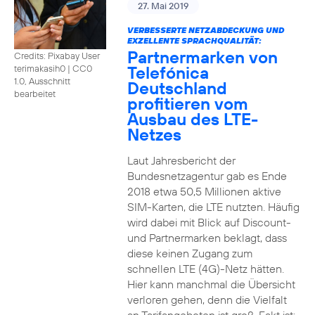
27. Mai 2019
VERBESSERTE NETZABDECKUNG UND
EXZELLENTE SPRACHQUALITÄT:
Partnermarken von
Credits: Pixabay User
Telefónica
terimakasih0
|
CC0
1.0, Ausschnitt
Deutschland
bearbeitet
profitieren vom
Ausbau des LTE-
Netzes
Laut Jahresbericht der
Bundesnetzagentur gab es Ende
2018 etwa 50,5 Millionen aktive
SIM-Karten, die LTE nutzten. Häufig
wird dabei mit Blick auf Discount-
und Partnermarken beklagt, dass
diese keinen Zugang zum
schnellen LTE (4G)-Netz hätten.
Hier kann manchmal die Übersicht
verloren gehen, denn die Vielfalt