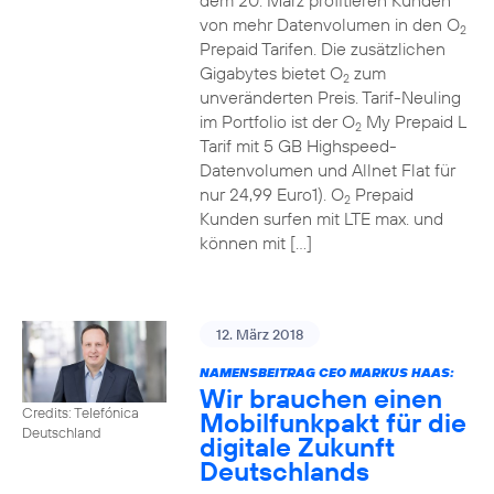
dem 20. März profitieren Kunden
von mehr Datenvolumen in den O
2
Prepaid Tarifen. Die zusätzlichen
Gigabytes bietet O
zum
2
unveränderten Preis. Tarif-Neuling
im Portfolio ist der O
My Prepaid L
2
Tarif mit 5 GB Highspeed-
Datenvolumen und Allnet Flat für
nur 24,99 Euro1). O
Prepaid
2
Kunden surfen mit LTE max. und
können mit […]
12. März 2018
NAMENSBEITRAG CEO MARKUS HAAS:
Wir brauchen einen
Credits: Telefónica
Mobilfunkpakt für die
Deutschland
digitale Zukunft
Deutschlands