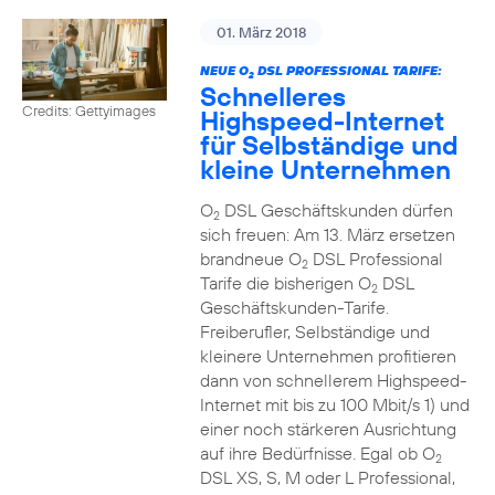
01. März 2018
NEUE O
DSL PROFESSIONAL TARIFE:
2
Schnelleres
Credits: Gettyimages
Highspeed-Internet
für Selbständige und
kleine Unternehmen
O
DSL Geschäftskunden dürfen
2
sich freuen: Am 13. März ersetzen
brandneue O
DSL Professional
2
Tarife die bisherigen O
DSL
2
Geschäftskunden-Tarife.
Freiberufler, Selbständige und
kleinere Unternehmen profitieren
dann von schnellerem Highspeed-
Internet mit bis zu 100 Mbit/s 1) und
einer noch stärkeren Ausrichtung
auf ihre Bedürfnisse. Egal ob O
2
DSL XS, S, M oder L Professional,