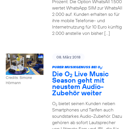
Prozent. Die Option WhatsAll 1.500
wertet WhatsApp SIM zur WhatsAll
2.000 auf. Kunden erhalten so für
ihre mobile Telefonie- und
Internetnutzung für 10 Euro künftig
2.000 anstelle von bisher […]
08. März 2018
PURER MUSIKGENUSS BEI O
:
2
Die O
Live Music
2
Credits: Simone
Season geht mit
Hörmann
neustem Audio-
Zubehör weiter
O
bietet seinen Kunden neben
2
Smartphones und Tarifen auch
soundstarkes Audio-Zubehör. Dazu
gehören ab sofort Lautsprecher
von Ultimate Ears und JBL, die für