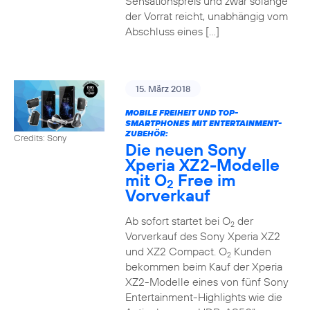
Sensationspreis und zwar solange
der Vorrat reicht, unabhängig vom
Abschluss eines […]
15. März 2018
MOBILE FREIHEIT UND TOP-
SMARTPHONES MIT ENTERTAINMENT-
ZUBEHÖR:
Credits: Sony
Die neuen Sony
Xperia XZ2-Modelle
mit O
Free im
2
Vorverkauf
Ab sofort startet bei O
der
2
Vorverkauf des Sony Xperia XZ2
und XZ2 Compact. O
Kunden
2
bekommen beim Kauf der Xperia
XZ2-Modelle eines von fünf Sony
Entertainment-Highlights wie die