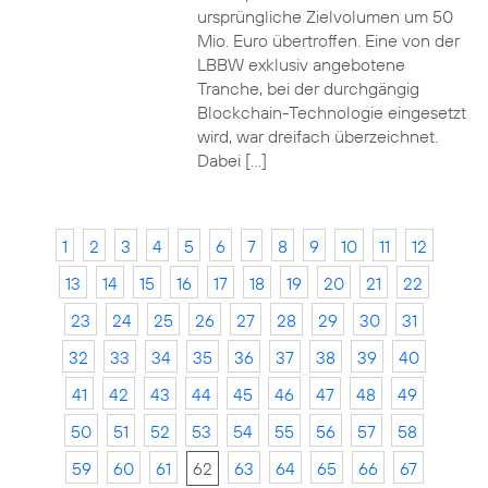
ursprüngliche Zielvolumen um 50
Mio. Euro übertroffen. Eine von der
LBBW exklusiv angebotene
Tranche, bei der durchgängig
Blockchain-Technologie eingesetzt
wird, war dreifach überzeichnet.
Dabei […]
1
2
3
4
5
6
7
8
9
10
11
12
13
14
15
16
17
18
19
20
21
22
23
24
25
26
27
28
29
30
31
32
33
34
35
36
37
38
39
40
41
42
43
44
45
46
47
48
49
50
51
52
53
54
55
56
57
58
59
60
61
62
63
64
65
66
67