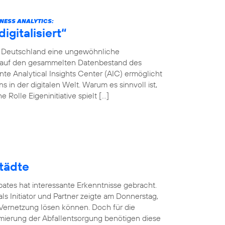
INESS ANALYTICS:
gitalisiert“
ca Deutschland eine ungewöhnliche
en auf den gesammelten Datenbestand des
e Analytical Insights Center (AIC) ermöglicht
in der digitalen Welt. Warum es sinnvoll ist,
 Rolle Eigeninitiative spielt […]
tädte
ates hat interessante Erkenntnisse gebracht.
ls Initiator und Partner zeigte am Donnerstag,
 Vernetzung lösen können. Doch für die
mierung der Abfallentsorgung benötigen diese