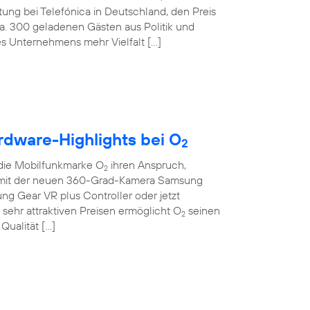
tung bei Telefónica in Deutschland, den Preis
ca. 300 geladenen Gästen aus Politik und
des Unternehmens mehr Vielfalt […]
rdware-Highlights bei O
2
die Mobilfunkmarke O
ihren Anspruch,
2
Ob mit der neuen 360-Grad-Kamera Samsung
sung Gear VR plus Controller oder jetzt
sehr attraktiven Preisen ermöglicht O
seinen
2
Qualität […]