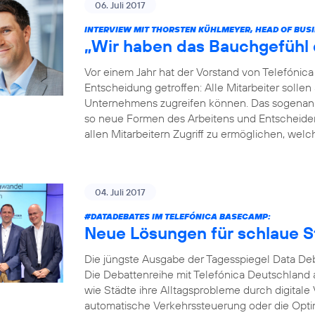
06. Juli 2017
INTERVIEW MIT THORSTEN KÜHLMEYER, HEAD OF BUS
„Wir haben das Bauchgefühl di
Vor einem Jahr hat der Vorstand von Telefóni
Entscheidung getroffen: Alle Mitarbeiter soll
Unternehmens zugreifen können. Das sogenannt
so neue Formen des Arbeitens und Entscheidens 
allen Mitarbeitern Zugriff zu ermöglichen, welche
04. Juli 2017
#DATADEBATES
IM TELEFÓNICA BASECAMP:
Neue Lösungen für schlaue S
Die jüngste Ausgabe der Tagesspiegel Data Deb
Die Debattenreihe mit Telefónica Deutschland a
wie Städte ihre Alltagsprobleme durch digitale
automatische Verkehrssteuerung oder die Opti