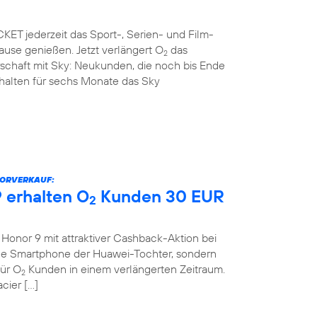
ET jederzeit das Sport-, Serien- und Film-
use genießen. Jetzt verlängert O
das
2
rschaft mit Sky: Neukunden, die noch bis Ende
rhalten für sechs Monate das Sky
VORVERKAUF:
 erhalten O
Kunden 30 EUR
2
onor 9 mit attraktiver Cashback-Aktion bei
eue Smartphone der Huawei-Tochter, sondern
für O
Kunden in einem verlängerten Zeitraum.
2
cier […]