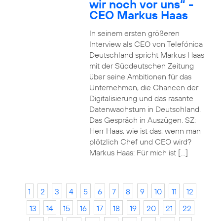
wir noch vor uns“ -
CEO Markus Haas
In seinem ersten größeren
Interview als CEO von Telefónica
Deutschland spricht Markus Haas
mit der Süddeutschen Zeitung
über seine Ambitionen für das
Unternehmen, die Chancen der
Digitalisierung und das rasante
Datenwachstum in Deutschland.
Das Gespräch in Auszügen. SZ:
Herr Haas, wie ist das, wenn man
plötzlich Chef und CEO wird?
Markus Haas: Für mich ist […]
1
2
3
4
5
6
7
8
9
10
11
12
13
14
15
16
17
18
19
20
21
22