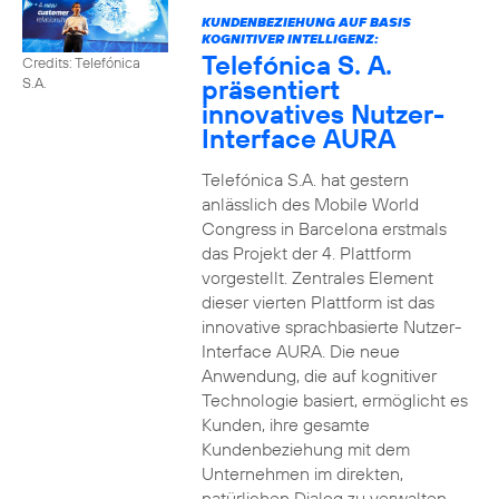
KUNDENBEZIEHUNG AUF BASIS
KOGNITIVER INTELLIGENZ:
Telefónica S. A.
Credits: Telefónica
präsentiert
S.A.
innovatives Nutzer-
Interface AURA
Telefónica S.A. hat gestern
anlässlich des Mobile World
Congress in Barcelona erstmals
das Projekt der 4. Plattform
vorgestellt. Zentrales Element
dieser vierten Plattform ist das
innovative sprachbasierte Nutzer-
Interface AURA. Die neue
Anwendung, die auf kognitiver
Technologie basiert, ermöglicht es
Kunden, ihre gesamte
Kundenbeziehung mit dem
Unternehmen im direkten,
natürlichen Dialog zu verwalten.