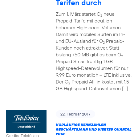
Tarifen durch
Zum 1. März startet O
neue
2
Prepaid-Tarife mit deutlich
höherem Highspeed-Volumen.
Damit wird mobiles Surfen im In-
und EU-Ausland für O
Prepaid-
2
Kunden noch attraktiver. Statt
bislang 750 MB gibt es beim O
2
Prepaid Smart künftig 1 GB
Highspeed-Datenvolumen für nur
9,99 Euro monatlich – LTE inklusive.
Der O
Prepaid All-in kostet mit 1,5
2
GB Highspeed-Datenvolumen […]
22. Februar 2017
VORLÄUFIGE KENNZAHLEN
GESCHÄFTSJAHR UND VIERTES QUARTAL
2016:
Credits: Telefónica