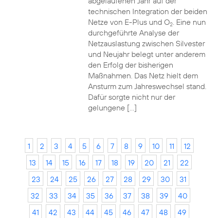
abgelaufenen Jahr auf der
technischen Integration der beiden
Netze von E-Plus und O
. Eine nun
2
durchgeführte Analyse der
Netzauslastung zwischen Silvester
und Neujahr belegt unter anderem
den Erfolg der bisherigen
Maßnahmen. Das Netz hielt dem
Ansturm zum Jahreswechsel stand.
Dafür sorgte nicht nur der
gelungene […]
1
2
3
4
5
6
7
8
9
10
11
12
13
14
15
16
17
18
19
20
21
22
23
24
25
26
27
28
29
30
31
32
33
34
35
36
37
38
39
40
41
42
43
44
45
46
47
48
49