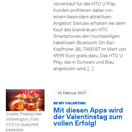
Vorverkauf für das HTC U Play.
Kunden profitieren dabei von
einem besonders attraktiven
Angebot: Exklusiv erhalten sie beim
Kauf des brandneuen HTC
Smartphones den hochwertigen
kabellosen Bluetooth On-Ear-
Kopfhörer JBL T450 BT im Wert von
49,99 Euro gratis dazu. Das HTC U
Play, das in Schwarz und Blau
angeboten wird, […]
13. Februar 2017
BE MY VALENTINE:
Mit diesen Apps wird
Credits: Pixabay User
der Valentinstag zum
JillWellington
|
Foto:
vollen Erfolg!
CC0 1.0, Ausschnitt
bearbeitet