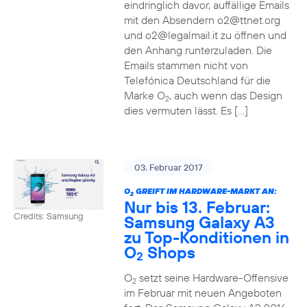
eindringlich davor, auffällige Emails
mit den Absendern o2@ttnet.org
und o2@legalmail.it zu öffnen und
den Anhang runterzuladen. Die
Emails stammen nicht von
Telefónica Deutschland für die
Marke O
, auch wenn das Design
2
dies vermuten lässt. Es […]
03. Februar 2017
O
GREIFT IM HARDWARE-MARKT AN:
2
Nur bis 13. Februar:
Credits: Samsung
Samsung Galaxy A3
zu Top-Konditionen in
O
Shops
2
O
setzt seine Hardware-Offensive
2
im Februar mit neuen Angeboten