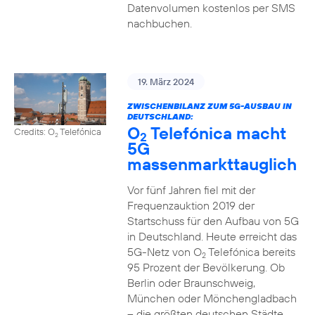
Datenvolumen kostenlos per SMS
nachbuchen.
19. März 2024
ZWISCHENBILANZ ZUM 5G-AUSBAU IN
DEUTSCHLAND:
O
Telefónica macht
Credits: O
Telefónica
2
2
5G
massenmarkttauglich
Vor fünf Jahren fiel mit der
Frequenzauktion 2019 der
Startschuss für den Aufbau von 5G
in Deutschland. Heute erreicht das
5G-Netz von O
Telefónica bereits
2
95 Prozent der Bevölkerung. Ob
Berlin oder Braunschweig,
München oder Mönchengladbach
– die größten deutschen Städte