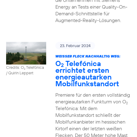
die Unternehmen mit Siemens
Energy an Tests einer Quality-On-
Demand-Schnittstelle für
Augmented-Reality-Lösungen.
23. Februar 2024
WEISSER FLECK NACHHALTIG WEG:
O
Telefónica
2
Credits: O
Telefónica
errichtet ersten
2
/ Quirin Leppert
energieautarken
Mobilfunkstandort
Premiere für den ersten vollständig
energieautarken Funkturm von O
2
Telefónica: Mit dem
Mobilfunkstandort schließt der
Mobilfunkanbieter im hessischen
Kirtorf einen der letzten weißen
Flecken. Der 50 Meter hohe Mast