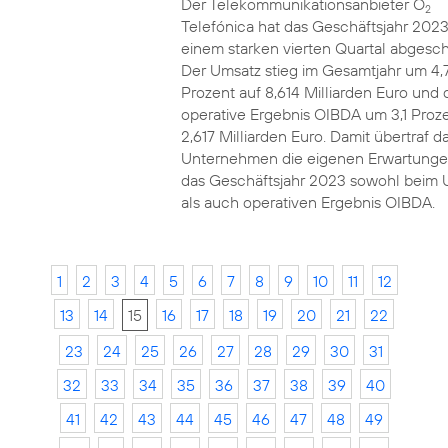
Der Telekommunikationsanbieter O
2
Telefónica hat das Geschäftsjahr 2023
einem starken vierten Quartal abgesch
Der Umsatz stieg im Gesamtjahr um 4,
Prozent auf 8,614 Milliarden Euro und 
operative Ergebnis OIBDA um 3,1 Proze
2,617 Milliarden Euro. Damit übertraf d
Unternehmen die eigenen Erwartunge
das Geschäftsjahr 2023 sowohl beim 
als auch operativen Ergebnis OIBDA.
1
2
3
4
5
6
7
8
9
10
11
12
13
14
15
16
17
18
19
20
21
22
23
24
25
26
27
28
29
30
31
32
33
34
35
36
37
38
39
40
41
42
43
44
45
46
47
48
49