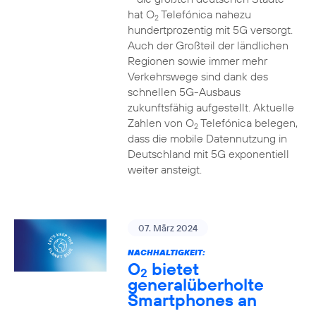
hat O
Telefónica nahezu
2
hundertprozentig mit 5G versorgt.
Auch der Großteil der ländlichen
Regionen sowie immer mehr
Verkehrswege sind dank des
schnellen 5G-Ausbaus
zukunftsfähig aufgestellt. Aktuelle
Zahlen von O
Telefónica belegen,
2
dass die mobile Datennutzung in
Deutschland mit 5G exponentiell
weiter ansteigt.
07. März 2024
NACHHALTIGKEIT:
O
bietet
2
generalüberholte
Smartphones an