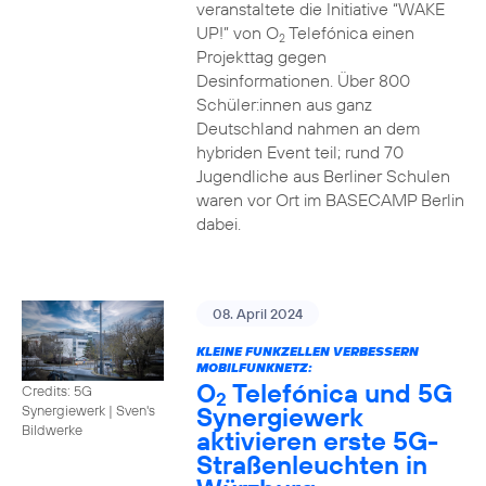
veranstaltete die Initiative “WAKE
UP!” von O
Telefónica einen
2
Projekttag gegen
Desinformationen. Über 800
Schüler:innen aus ganz
Deutschland nahmen an dem
hybriden Event teil; rund 70
Jugendliche aus Berliner Schulen
waren vor Ort im BASECAMP Berlin
dabei.
08. April 2024
KLEINE FUNKZELLEN VERBESSERN
MOBILFUNKNETZ:
O
Telefónica und 5G
Credits: 5G
2
Synergiewerk
Synergiewerk | Sven's
Bildwerke
aktivieren erste 5G-
Straßenleuchten in