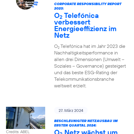
CORPORATE RESPONSIBILITY REPORT
2023:
O
Telefónica
2
verbessert
Energieeffizienz im
Netz
O
Telefónica hat im Jahr 2023 die
2
Nachhaltigkeitsperformance in
allen drei Dimensionen (Umwelt –
Soziales – Governance) gesteigert
und das beste ESG-Rating der
Telekommunikationsbranche
weltweit erzielt.
27. März 2024
BESCHLEUNIGTER NETZAUSBAU IM
ERSTEN QUARTAL 2024:
O
Netz wächst um
Credits: ABEL
2