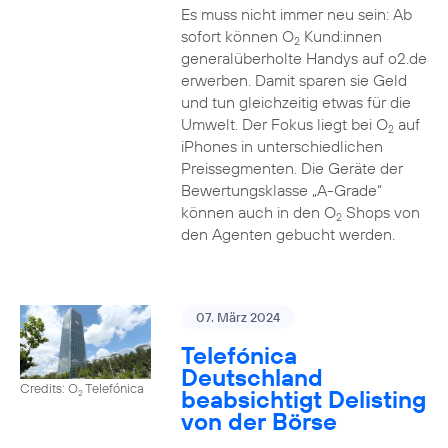
Es muss nicht immer neu sein: Ab
sofort können O
Kund:innen
2
generalüberholte Handys auf o2.de
erwerben. Damit sparen sie Geld
und tun gleichzeitig etwas für die
Umwelt. Der Fokus liegt bei O
auf
2
iPhones in unterschiedlichen
Preissegmenten. Die Geräte der
Bewertungsklasse „A-Grade“
können auch in den O
Shops von
2
den Agenten gebucht werden.
07. März 2024
Telefónica
Deutschland
Credits: O
Telefónica
beabsichtigt Delisting
2
von der Börse