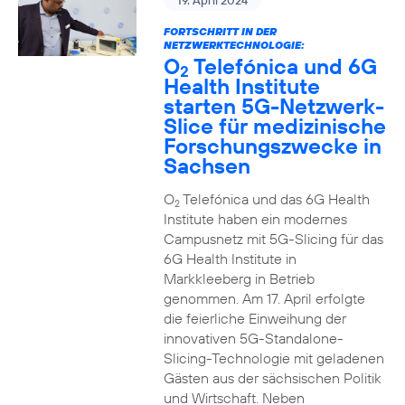
19. April 2024
FORTSCHRITT IN DER
NETZWERKTECHNOLOGIE:
O
Telefónica und 6G
2
Health Institute
starten 5G-Netzwerk-
Slice für medizinische
Forschungszwecke in
Sachsen
O
Telefónica und das 6G Health
2
Institute haben ein modernes
Campusnetz mit 5G-Slicing für das
6G Health Institute in
Markkleeberg in Betrieb
genommen. Am 17. April erfolgte
die feierliche Einweihung der
innovativen 5G-Standalone-
Slicing-Technologie mit geladenen
Gästen aus der sächsischen Politik
und Wirtschaft. Neben