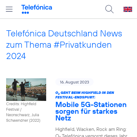
Telefónica Deutschland News
zum Thema #Privatkunden
2024
16. August 2023
O
GEHT BEIM HIGHFIELD IN DEN
2
FESTIVAL-ENDSPURT:
Mobile 5G-Stationen
Credits: Highfield
sorgen für starkes
Festival /
Neonschwarz, Julia
Netz
Schwendner (2022)
Highfield, Wacken, Rock am Ring:
O
Telefónica versorgt dieses Jahr