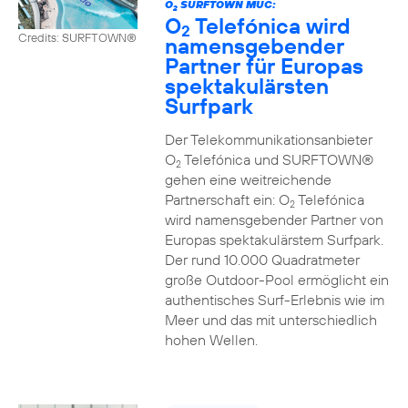
O
SURFTOWN MUC:
2
O
Telefónica wird
2
Credits: SURFTOWN®
namensgebender
Partner für Europas
spektakulärsten
Surfpark
Der Telekommunikationsanbieter
O
Telefónica und SURFTOWN®
2
gehen eine weitreichende
Partnerschaft ein: O
Telefónica
2
wird namensgebender Partner von
Europas spektakulärstem Surfpark.
Der rund 10.000 Quadratmeter
große Outdoor-Pool ermöglicht ein
authentisches Surf-Erlebnis wie im
Meer und das mit unterschiedlich
hohen Wellen.