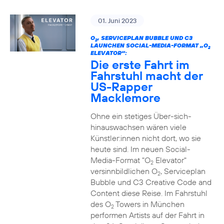
01. Juni 2023
O
, SERVICEPLAN BUBBLE UND C3
2
LAUNCHEN SOCIAL-MEDIA-FORMAT „O
2
ELEVATOR“:
Die erste Fahrt im
Fahrstuhl macht der
US-Rapper
Macklemore
Ohne ein stetiges Über-sich-
hinauswachsen wären viele
Künstler:innen nicht dort, wo sie
heute sind. Im neuen Social-
Media-Format "O
Elevator"
2
versinnbildlichen O
, Serviceplan
2
Bubble und C3 Creative Code and
Content diese Reise. Im Fahrstuhl
des O
Towers in München
2
performen Artists auf der Fahrt in