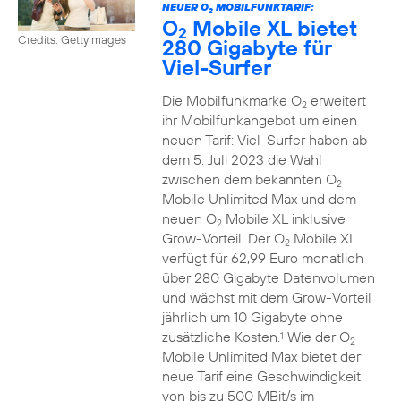
NEUER O
MOBILFUNKTARIF:
2
O
Mobile XL bietet
2
Credits: Gettyimages
280 Gigabyte für
Viel-Surfer
Die Mobilfunkmarke O
erweitert
2
ihr Mobilfunkangebot um einen
neuen Tarif: Viel-Surfer haben ab
dem 5. Juli 2023 die Wahl
zwischen dem bekannten O
2
Mobile Unlimited Max und dem
neuen O
Mobile XL inklusive
2
Grow-Vorteil. Der O
Mobile XL
2
verfügt für 62,99 Euro monatlich
über 280 Gigabyte Datenvolumen
und wächst mit dem Grow-Vorteil
jährlich um 10 Gigabyte ohne
zusätzliche Kosten.
Wie der O
1
2
Mobile Unlimited Max bietet der
neue Tarif eine Geschwindigkeit
von bis zu 500 MBit/s im