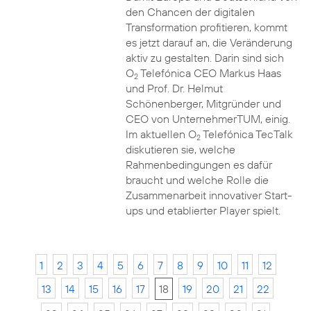
den Chancen der digitalen
Transformation profitieren, kommt
es jetzt darauf an, die Veränderung
aktiv zu gestalten. Darin sind sich
O
Telefónica CEO Markus Haas
2
und Prof. Dr. Helmut
Schönenberger, Mitgründer und
CEO von UnternehmerTUM, einig.
Im aktuellen O
Telefónica TecTalk
2
diskutieren sie, welche
Rahmenbedingungen es dafür
braucht und welche Rolle die
Zusammenarbeit innovativer Start-
ups und etablierter Player spielt.
1
2
3
4
5
6
7
8
9
10
11
12
13
14
15
16
17
18
19
20
21
22