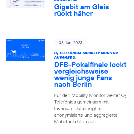
Gigabit am Gleis
rückt häher
08. Juni 2023
O
TELEFÓNICA MOBILITY MONITOR –
2
AUSGABE 2:
DFB-Pokalfinale lockt
vergleichsweise
wenig junge Fans
nach Berlin
Für den Mobility Monitor wertet O
2
Telefónica gemeinsam mit
Invenium Data Insights
anonymisierte und aggregierte
Mobilfunkdaten aus.