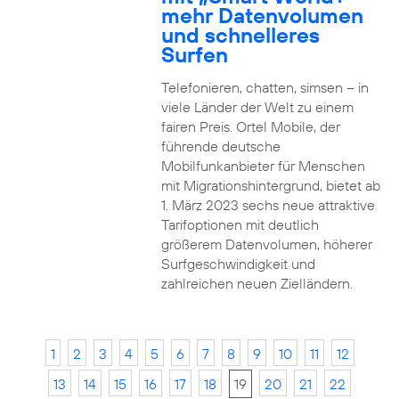
mehr Datenvolumen
und schnelleres
Surfen
Telefonieren, chatten, simsen – in
viele Länder der Welt zu einem
fairen Preis. Ortel Mobile, der
führende deutsche
Mobilfunkanbieter für Menschen
mit Migrationshintergrund, bietet ab
1. März 2023 sechs neue attraktive
Tarifoptionen mit deutlich
größerem Datenvolumen, höherer
Surfgeschwindigkeit und
zahlreichen neuen Zielländern.
1
2
3
4
5
6
7
8
9
10
11
12
13
14
15
16
17
18
19
20
21
22