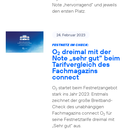
Note „hervorragend“ und jeweils
den ersten Platz.
24. Februar 2023
FESTNETZ IM CHECK:
O
dreimal mit der
2
Note „sehr gut“ beim
Tarifvergleich des
Fachmagazins
connect
O
startet beim Festnetzangebot
2
stark ins Jahr 2023: Erstmals
zeichnet der große Breitband-
Check des unabhängigen
Fachmagazins connect O
für
2
seine Festnetztarife dreimal mit
„Sehr gut“ aus.