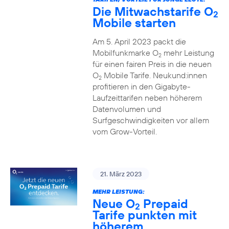
Die Mitwachstarife O
2
Mobile starten
Am 5. April 2023 packt die
Mobilfunkmarke O
mehr Leistung
2
für einen fairen Preis in die neuen
O
Mobile Tarife. Neukund:innen
2
profitieren in den Gigabyte-
Laufzeittarifen neben höherem
Datenvolumen und
Surfgeschwindigkeiten vor allem
vom Grow-Vorteil.
21. März 2023
MEHR LEISTUNG:
Neue O
Prepaid
2
Tarife punkten mit
höherem