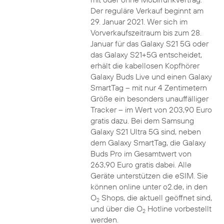
Der reguläre Verkauf beginnt am
29. Januar 2021. Wer sich im
Vorverkaufszeitraum bis zum 28.
Januar für das Galaxy S21 5G oder
das Galaxy S21+5G entscheidet,
erhält die kabellosen Kopfhörer
Galaxy Buds Live und einen Galaxy
SmartTag – mit nur 4 Zentimetern
Größe ein besonders unauffälliger
Tracker – im Wert von 203,90 Euro
gratis dazu. Bei dem Samsung
Galaxy S21 Ultra 5G sind, neben
dem Galaxy SmartTag, die Galaxy
Buds Pro im Gesamtwert von
263,90 Euro gratis dabei. Alle
Geräte unterstützen die eSIM. Sie
können online unter o2.de, in den
O
Shops, die aktuell geöffnet sind,
2
und über die O
Hotline vorbestellt
2
werden.