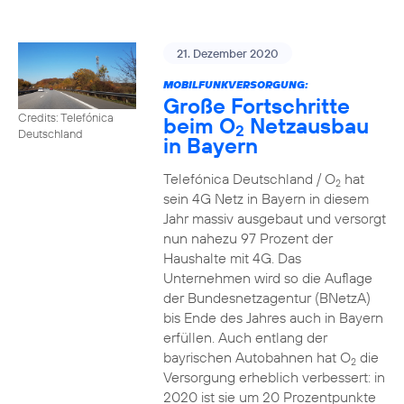
21. Dezember 2020
MOBILFUNKVERSORGUNG:
Große Fortschritte
Credits: Telefónica
beim O
Netzausbau
2
Deutschland
in Bayern
Telefónica Deutschland / O
hat
2
sein 4G Netz in Bayern in diesem
Jahr massiv ausgebaut und versorgt
nun nahezu 97 Prozent der
Haushalte mit 4G. Das
Unternehmen wird so die Auflage
der Bundesnetzagentur (BNetzA)
bis Ende des Jahres auch in Bayern
erfüllen. Auch entlang der
bayrischen Autobahnen hat O
die
2
Versorgung erheblich verbessert: in
2020 ist sie um 20 Prozentpunkte