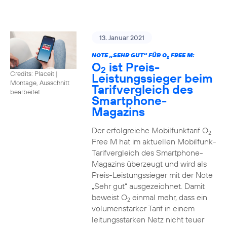
13. Januar 2021
NOTE „SEHR GUT“ FÜR O
FREE M:
2
O
ist Preis-
2
Credits: Placeit
|
Leistungssieger beim
Montage, Ausschnitt
Tarifvergleich des
bearbeitet
Smartphone-
Magazins
Der erfolgreiche Mobilfunktarif O
2
Free M hat im aktuellen Mobilfunk-
Tarifvergleich des Smartphone-
Magazins überzeugt und wird als
Preis-Leistungssieger mit der Note
„Sehr gut“ ausgezeichnet. Damit
beweist O
einmal mehr, dass ein
2
volumenstarker Tarif in einem
leitungsstarken Netz nicht teuer