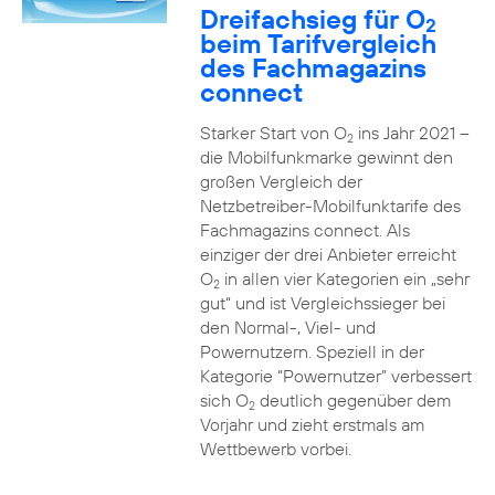
Dreifachsieg für O
2
beim Tarifvergleich
des Fachmagazins
connect
Starker Start von O
ins Jahr 2021 –
2
die Mobilfunkmarke gewinnt den
großen Vergleich der
Netzbetreiber-Mobilfunktarife des
Fachmagazins connect. Als
einziger der drei Anbieter erreicht
O
in allen vier Kategorien ein „sehr
2
gut“ und ist Vergleichssieger bei
den Normal-, Viel- und
Powernutzern. Speziell in der
Kategorie “Powernutzer” verbessert
sich O
deutlich gegenüber dem
2
Vorjahr und zieht erstmals am
Wettbewerb vorbei.