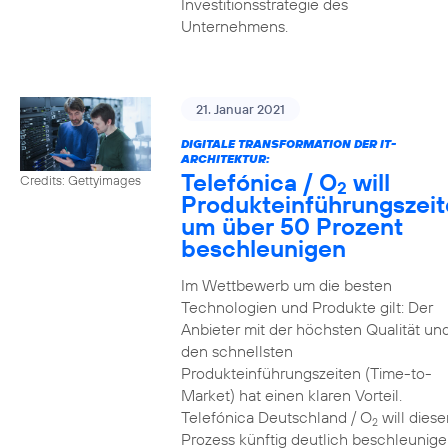
Investitionsstrategie des
Unternehmens.
21. Januar 2021
DIGITALE TRANSFORMATION DER IT-
ARCHITEKTUR:
Telefónica / O
will
Credits: Gettyimages
2
Produkteinführungszei
um über 50 Prozent
beschleunigen
Im Wettbewerb um die besten
Technologien und Produkte gilt: Der
Anbieter mit der höchsten Qualität un
den schnellsten
Produkteinführungszeiten (Time-to-
Market) hat einen klaren Vorteil.
Telefónica Deutschland / O
will diese
2
Prozess künftig deutlich beschleunig