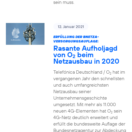
sein muss.
12. Januar 2021
ERFÜLLUNG DER BNETZA-
VERSORGUNGSAUFLAGE:
Rasante Aufholjagd
von O
beim
2
Netzausbau in 2020
Telefónica Deutschland / O
hat im
2
vergangenen Jahr den schnellsten
und auch umfangreichsten
Netzausbau seiner
Unternehmensgeschichte
umgesetzt. Mit mehr als 11.000
neuen 4G-Elementen hat O
sein
2
4G-Netz deutlich erweitert und
erfüllt die bundesweite Auflage der
Bundesnetzagentur zur Abdeckung