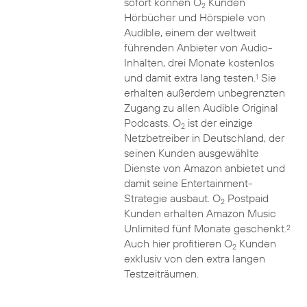
sofort können O
Kunden
2
Hörbücher und Hörspiele von
Audible, einem der weltweit
führenden Anbieter von Audio-
Inhalten, drei Monate kostenlos
und damit extra lang testen.
Sie
1
erhalten außerdem unbegrenzten
Zugang zu allen Audible Original
Podcasts. O
ist der einzige
2
Netzbetreiber in Deutschland, der
seinen Kunden ausgewählte
Dienste von Amazon anbietet und
damit seine Entertainment-
Strategie ausbaut. O
Postpaid
2
Kunden erhalten Amazon Music
Unlimited fünf Monate geschenkt.
2
Auch hier profitieren O
Kunden
2
exklusiv von den extra langen
Testzeiträumen.