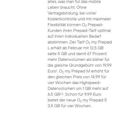
alles, was man für das mobile
Leben braucht: Ohne
Vertragsbindung, bei voller
Kostenkontrolle und mit maximaler
Flexibilität können O
Prepaid-
2
Kunden ihren Prepaid-Tarif optimal
auf ihren individuellen Bedarf
abstimmen. Der Tarif O
my Prepaid
2
L erhält ab Februar mit 12,5 GB
satte 5 GB und damit 67 Prozent
mehr Datenvolumen als bisher für
die gleiche Grundgebühr von 19,99
Euro
. O
my Prepaid M erhöht für
1
2
den gleichen Preis von 14,99 für
vier Wochen das Highspeed-
Datenvolumen um 1 GB mehr auf
6,5 GB
. Schon für 9,99 Euro
1,3
bietet der neue O
my Prepaid S
2
3,5 GB für vier Wochen.