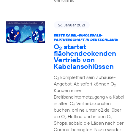
Verhältnis.
26. Januar 2021
ERSTE KABEL-WHOLESALE-
PARTNERSCHAFT IN DEUTSCHLAND:
O
startet
2
flächendeckenden
Vertrieb von
Kabelanschlüssen
O
komplettiert sein Zuhause-
2
Angebot: Ab sofort können O
2
Kunden einen
Breitbandinternetzugang via Kabel
in allen O
Vertriebskanälen
2
buchen, online unter o2.de, über
die O
Hotline und in den O
2
2
Shops, sobald die Läden nach der
Corona-bedingten Pause wieder