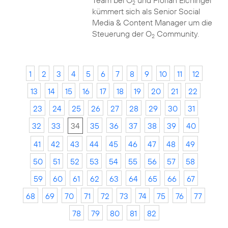
Team bei O
und Florian Eichinger
2
kümmert sich als Senior Social
Media & Content Manager um die
Steuerung der O
Community.
2
1
2
3
4
5
6
7
8
9
10
11
12
13
14
15
16
17
18
19
20
21
22
23
24
25
26
27
28
29
30
31
32
33
34
35
36
37
38
39
40
41
42
43
44
45
46
47
48
49
50
51
52
53
54
55
56
57
58
59
60
61
62
63
64
65
66
67
68
69
70
71
72
73
74
75
76
77
78
79
80
81
82