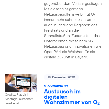
gegenüber dem Vorjahr gestiegen.
Mit dieser einzigartigen
Netzausbauoffensive bringt O
2
immer mehr schnelles Internet
auch in ländliche Regionen des
Freistaats und an die
Schnellstraßen. Zudem stellt das
Unternehmen mit seinem 5G
Netzausbau und Innovationen wie
OpenRAN die Weichen für die
digitale Zukunft in Bayern.
18. Dezember 2020
O
COMMUNITY:
2
Austausch im
Credits: Placeit
|
digitalen
Montage, Ausschnitt
Wohnzimmer von O
2
bearbeitet