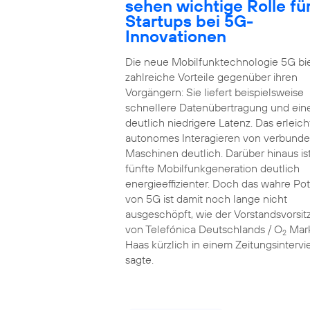
sehen wichtige Rolle fü
Startups bei 5G-
Innovationen
Die neue Mobilfunktechnologie 5G bi
zahlreiche Vorteile gegenüber ihren
Vorgängern: Sie liefert beispielsweise
schnellere Datenübertragung und ein
deutlich niedrigere Latenz. Das erleich
autonomes Interagieren von verbund
Maschinen deutlich. Darüber hinaus ist
fünfte Mobilfunkgeneration deutlich
energieeffizienter. Doch das wahre Pot
von 5G ist damit noch lange nicht
ausgeschöpft, wie der Vorstandsvorsi
von Telefónica Deutschlands / O
Mar
2
Haas kürzlich in einem Zeitungsinterv
sagte.