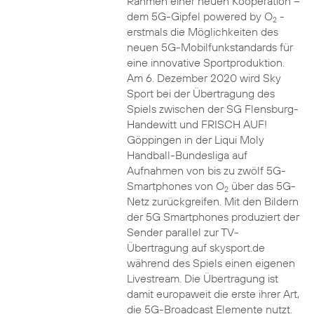
Rahmen einer neuen Kooperation –
dem 5G-Gipfel powered by O
-
2
erstmals die Möglichkeiten des
neuen 5G-Mobilfunkstandards für
eine innovative Sportproduktion.
Am 6. Dezember 2020 wird Sky
Sport bei der Übertragung des
Spiels zwischen der SG Flensburg-
Handewitt und FRISCH AUF!
Göppingen in der Liqui Moly
Handball-Bundesliga auf
Aufnahmen von bis zu zwölf 5G-
Smartphones von O
über das 5G-
2
Netz zurückgreifen. Mit den Bildern
der 5G Smartphones produziert der
Sender parallel zur TV-
Übertragung auf skysport.de
während des Spiels einen eigenen
Livestream. Die Übertragung ist
damit europaweit die erste ihrer Art,
die 5G-Broadcast Elemente nutzt.