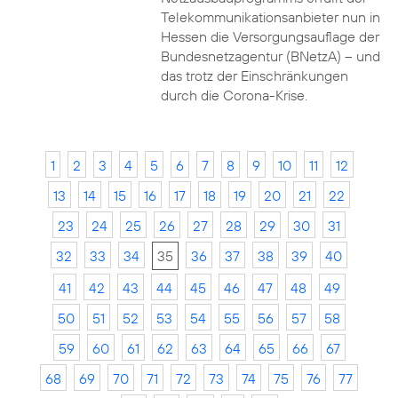
Telekommunikationsanbieter nun in
Hessen die Versorgungsauflage der
Bundesnetzagentur (BNetzA) – und
das trotz der Einschränkungen
durch die Corona-Krise.
1
2
3
4
5
6
7
8
9
10
11
12
13
14
15
16
17
18
19
20
21
22
23
24
25
26
27
28
29
30
31
32
33
34
35
36
37
38
39
40
41
42
43
44
45
46
47
48
49
50
51
52
53
54
55
56
57
58
59
60
61
62
63
64
65
66
67
68
69
70
71
72
73
74
75
76
77