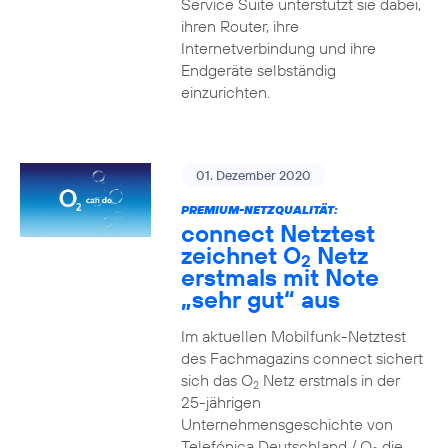
Service Suite unterstützt sie dabei,
ihren Router, ihre
Internetverbindung und ihre
Endgeräte selbständig
einzurichten.
01. Dezember 2020
PREMIUM-NETZQUALITÄT:
connect Netztest
zeichnet O
Netz
2
erstmals mit Note
„sehr gut“ aus
Im aktuellen Mobilfunk-Netztest
des Fachmagazins connect sichert
sich das O
Netz erstmals in der
2
25-jährigen
Unternehmensgeschichte von
Telefónica Deutschland / O
die