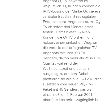
Angebot O
TV powered by
2
waipu.tv an. O
Kunden können die
2
IPTV-Lösung der Marke O
, die ein
2
zentraler Baustein ihres digitalen
Entertainment-Angebots ist, mit O
2
TV ab sofort drei Monate gratis
testen . Damit bietet O
allen
2
Kunden, die O
TV bisher nicht
2
nutzen, einen einfachen Weg, um
die Vorteile des erfolgreichen TV-
Angebots mit über 100 TV-
Sendern, davon mehr als 90 in HD-
Qualität, während der
Weihnachtszeit und danach
ausgiebig zu erleben. Dabei
profitieren sie wie alle O
TV Nutzer
2
zusätzlich vom neuen Pay-TV-
Paket mit 45 Sendern, das bis
einschließlich 2. Februar 2021
ebenfalls kostenfrei zugänglich ist.