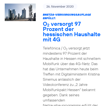
26. November 2020
BNETZA-VERSORGUNGSAUFLAGE
ERFÜLLT:
O
versorgt 97
2
Prozent der
hessischen Haushalte
mit 4G
Telefónica / O
versorgt jetzt
2
mindestens 97 Prozent der
Haushalte in Hessen mit schnellem
Mobilfunk über das 4G-Netz. Das
hat das Unternehmen heute beim
Treffen mit Digitalministerin Kristina
Sinemus anlässlich der
Videokonferenz zu „2 Jahre
Mobilfunkpakt Hessen“ bekannt
gegeben. Dank seines
umfassenden
Netzausbauprogramms erfüllt der