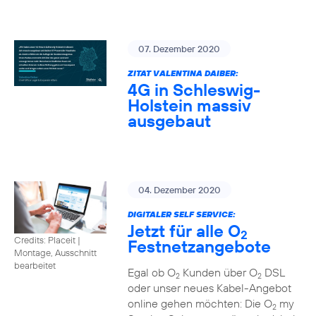
07. Dezember 2020
ZITAT VALENTINA DAIBER:
4G in Schleswig-
Holstein massiv
ausgebaut
04. Dezember 2020
DIGITALER SELF SERVICE:
Jetzt für alle O
2
Credits: Placeit
|
Festnetzangebote
Montage, Ausschnitt
bearbeitet
Egal ob O
Kunden über O
DSL
2
2
oder unser neues Kabel-Angebot
online gehen möchten: Die O
my
2