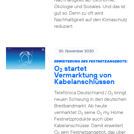
Ökologie und Soziales. Und das ist
gut so. Denn zu oft wird
Nachhaltigkeit auf den Klimaschutz
reduziert.
30. November 2020
ERWEITERUNG DES FESTNETZANGEBOTS:
O
startet
2
Vermarktung von
Kabelanschlüssen
Telefónica Deutschland / O
bringt
2
neuen Schwung in den deutschen
Breitbandmarkt: Ab heute
vermarktet O
seine O
my Home
2
2
Festnetzprodukte auch über
Kabelanschlüsse. Damit erweitert
O
sein Festnetzangebot, das über
2