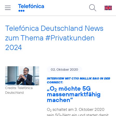
Telefónica Deutschland News
zum Thema #Privatkunden
2024
02. Oktober 2020
INTERVIEW MIT CTIO MALLIK RAO IN DER
CONNECT:
„O
möchte 5G
Credits: Telefónica
2
massenmarktfähig
Deutschland
machen“
O
schaltet am 3. Oktober 2020
2
sein 5G-Netz ein und startet damit