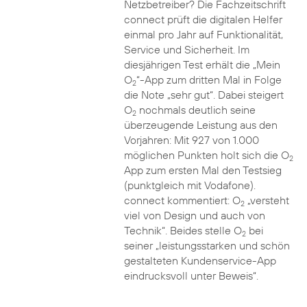
Netzbetreiber? Die Fachzeitschrift
connect prüft die digitalen Helfer
einmal pro Jahr auf Funktionalität,
Service und Sicherheit. Im
diesjährigen Test erhält die „Mein
O
“-App zum dritten Mal in Folge
2
die Note „sehr gut“. Dabei steigert
O
nochmals deutlich seine
2
überzeugende Leistung aus den
Vorjahren: Mit 927 von 1.000
möglichen Punkten holt sich die O
2
App zum ersten Mal den Testsieg
(punktgleich mit Vodafone).
connect kommentiert: O
„versteht
2
viel von Design und auch von
Technik“. Beides stelle O
bei
2
seiner „leistungsstarken und schön
gestalteten Kundenservice-App
eindrucksvoll unter Beweis“.