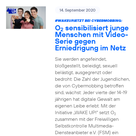
14. September 2020
#WAKEUPJETZT BEI CYBERMOBBING:
O
sensibilisiert junge
2
Menschen mit Video-
Serie gegen
Erniedrigung im Netz
Sie werden angefeindet,
bloßgestellt, beleidigt, sexuell
belästigt, ausgegrenzt oder
bedroht: Die Zahl der Jugendlichen,
die von Cybermobbing betroffen
sind, wächst: Jeder vierte der 14-19
jährigen hat digitale Gewalt am
eigenen Leibe erlebt. Mit der
Initiative „WAKE UP!“ setzt O
2
zusammen mit der Freiwilligen
Selbstkontrolle Multimedia-
Diensteanbieter e.V. (FSM) ein