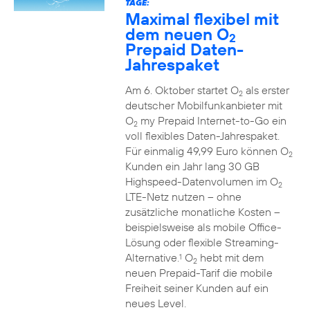
TAGE:
Maximal flexibel mit
dem neuen O
2
Prepaid Daten-
Jahrespaket
Am 6. Oktober startet O
als erster
2
deutscher Mobilfunkanbieter mit
O
my Prepaid Internet-to-Go ein
2
voll flexibles Daten-Jahrespaket.
Für einmalig 49,99 Euro können O
2
Kunden ein Jahr lang 30 GB
Highspeed-Datenvolumen im O
2
LTE-Netz nutzen – ohne
zusätzliche monatliche Kosten –
beispielsweise als mobile Office-
Lösung oder flexible Streaming-
Alternative.
O
hebt mit dem
1
2
neuen Prepaid-Tarif die mobile
Freiheit seiner Kunden auf ein
neues Level.