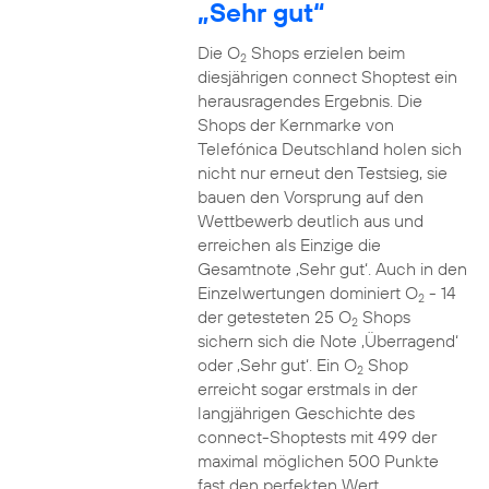
„Sehr gut“
Die O
Shops erzielen beim
2
diesjährigen connect Shoptest ein
herausragendes Ergebnis. Die
Shops der Kernmarke von
Telefónica Deutschland holen sich
nicht nur erneut den Testsieg, sie
bauen den Vorsprung auf den
Wettbewerb deutlich aus und
erreichen als Einzige die
Gesamtnote ‚Sehr gut‘. Auch in den
Einzelwertungen dominiert O
- 14
2
der getesteten 25 O
Shops
2
sichern sich die Note ‚Überragend‘
oder ‚Sehr gut‘. Ein O
Shop
2
erreicht sogar erstmals in der
langjährigen Geschichte des
connect-Shoptests mit 499 der
maximal möglichen 500 Punkte
fast den perfekten Wert.