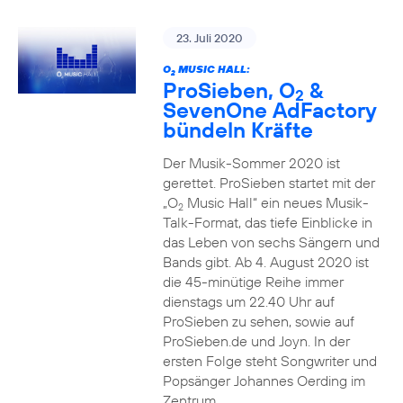
23. Juli 2020
O
MUSIC HALL:
2
ProSieben, O
&
2
SevenOne AdFactory
bündeln Kräfte
Der Musik-Sommer 2020 ist
gerettet. ProSieben startet mit der
„O
Music Hall“ ein neues Musik-
2
Talk-Format, das tiefe Einblicke in
das Leben von sechs Sängern und
Bands gibt. Ab 4. August 2020 ist
die 45-minütige Reihe immer
dienstags um 22.40 Uhr auf
ProSieben zu sehen, sowie auf
ProSieben.de und Joyn. In der
ersten Folge steht Songwriter und
Popsänger Johannes Oerding im
Zentrum.