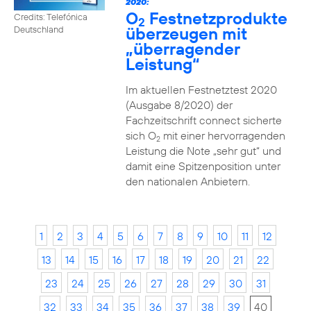
2020:
O
Festnetzprodukte
Credits: Telefónica
2
überzeugen mit
Deutschland
„überragender
Leistung“
Im aktuellen Festnetztest 2020
(Ausgabe 8/2020) der
Fachzeitschrift connect sicherte
sich O
mit einer hervorragenden
2
Leistung die Note „sehr gut“ und
damit eine Spitzenposition unter
den nationalen Anbietern.
1
2
3
4
5
6
7
8
9
10
11
12
13
14
15
16
17
18
19
20
21
22
23
24
25
26
27
28
29
30
31
32
33
34
35
36
37
38
39
40