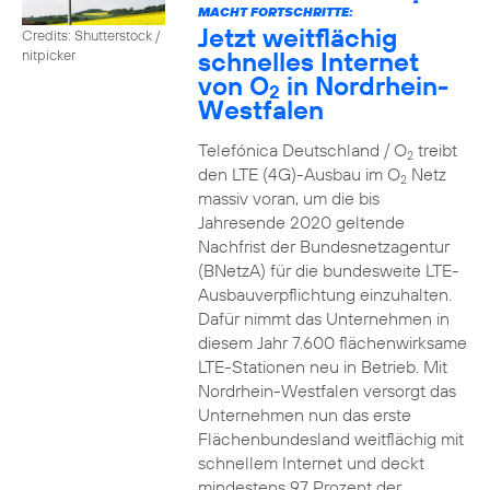
2
MACHT FORTSCHRITTE:
Jetzt weitflächig
Credits: Shutterstock /
schnelles Internet
nitpicker
von O
in Nordrhein-
2
Westfalen
Telefónica Deutschland / O
treibt
2
den LTE (4G)-Ausbau im O
Netz
2
massiv voran, um die bis
Jahresende 2020 geltende
Nachfrist der Bundesnetzagentur
(BNetzA) für die bundesweite LTE-
Ausbauverpflichtung einzuhalten.
Dafür nimmt das Unternehmen in
diesem Jahr 7.600 flächenwirksame
LTE-Stationen neu in Betrieb. Mit
Nordrhein-Westfalen versorgt das
Unternehmen nun das erste
Flächenbundesland weitflächig mit
schnellem Internet und deckt
mindestens 97 Prozent der