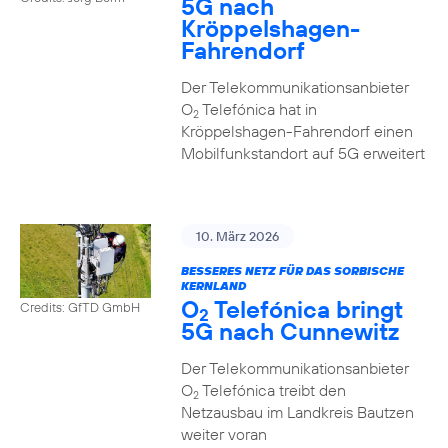
5G nach
Kröppelshagen-
Fahrendorf
Der Telekommunikationsanbieter
O
Telefónica hat in
2
Kröppelshagen-Fahrendorf einen
Mobilfunkstandort auf 5G erweitert
10. März 2026
BESSERES NETZ FÜR DAS SORBISCHE
KERNLAND
O
Telefónica bringt
Credits: GfTD GmbH
2
5G nach Cunnewitz
Der Telekommunikationsanbieter
O
Telefónica treibt den
2
Netzausbau im Landkreis Bautzen
weiter voran