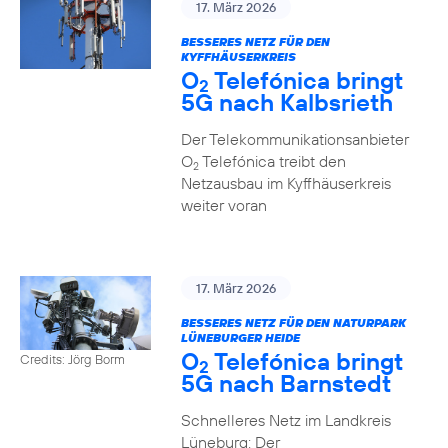
17. März 2026
BESSERES NETZ FÜR DEN
KYFFHÄUSERKREIS
O
Telefónica bringt
2
5G nach Kalbsrieth
Der Telekommunikationsanbieter
O
Telefónica treibt den
2
Netzausbau im Kyffhäuserkreis
weiter voran
17. März 2026
BESSERES NETZ FÜR DEN NATURPARK
LÜNEBURGER HEIDE
O
Telefónica bringt
Credits: Jörg Borm
2
5G nach Barnstedt
Schnelleres Netz im Landkreis
Lüneburg: Der