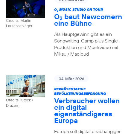
O
MUSIC STUDIO ON TOUR
2
O
baut Newcomern
2
Credits: Marlin
eine Bühne
Lautenschläger
Als Hauptgewinn gibt es ein
Songwriting-Camp plus Single-
Produktion und Musikvideo mit
Miksu / Macloud
04. März 2026
REPRÄSENTATIVE
BEVÖLKERUNGSBEFRAGUNG
Verbraucher wollen
Credits: iStock /
ein digital
Drazen_
eigenständigeres
Europa
Europa soll digital unabhängiger