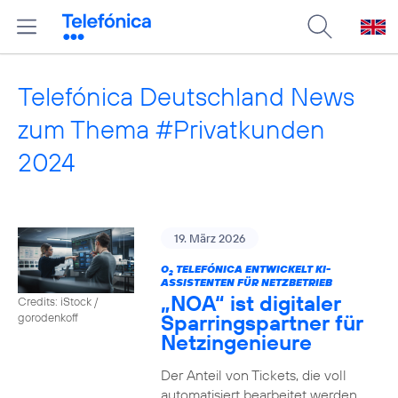
Telefónica Deutschland News
zum Thema #Privatkunden
2024
19. März 2026
O
TELEFÓNICA ENTWICKELT KI-
2
ASSISTENTEN FÜR NETZBETRIEB
„NOA“ ist digitaler
Credits: iStock /
Sparringspartner für
gorodenkoff
Netzingenieure
Der Anteil von Tickets, die voll
automatisiert bearbeitet werden