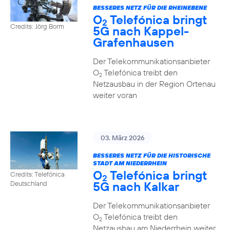
BESSERES NETZ FÜR DIE RHEINEBENE
O
Telefónica bringt
2
Credits: Jörg Borm
5G nach Kappel-
Grafenhausen
Der Telekommunikationsanbieter
O
Telefónica treibt den
2
Netzausbau in der Region Ortenau
weiter voran
03. März 2026
BESSERES NETZ FÜR DIE HISTORISCHE
STADT AM NIEDERRHEIN
O
Telefónica bringt
Credits: Telefónica
2
5G nach Kalkar
Deutschland
Der Telekommunikationsanbieter
O
Telefónica treibt den
2
Netzausbau am Niederrhein weiter