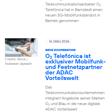
Telekommunikationsanbieter O
2
Telefónica hat in Barnstedt einen
neuen 5G-Mobilfunkstandort in
Betrieb genommen
16. März 2026
NEUE KOOPERATION
O
Telefónica ist
2
Credits: iStock /
exklusiver Mobilfunk-
Nuttawan Jayawan
und Festnetzpartner
der ADAC
Vorteilswelt
Das
Telekommunikationsunternehmen
integriert Angebote seiner Marken
O
und Blau in die neue digitale
2
ADAC Vorteilswelt