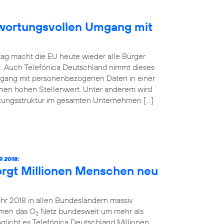
ntwortungsvollen Umgang mit
ag macht die EU heute wieder alle Bürger
t. Auch Telefónica Deutschland nimmt dieses
mgang mit personenbezogenen Daten in einer
inen hohen Stellenwert. Unter anderem wird
atungsstruktur im gesamten Unternehmen […]
 2018:
orgt Millionen Menschen neu
ahr 2018 in allen Bundesländern massiv
hmen das O
Netz bundesweit um mehr als
2
glicht es Telefónica Deutschland Millionen