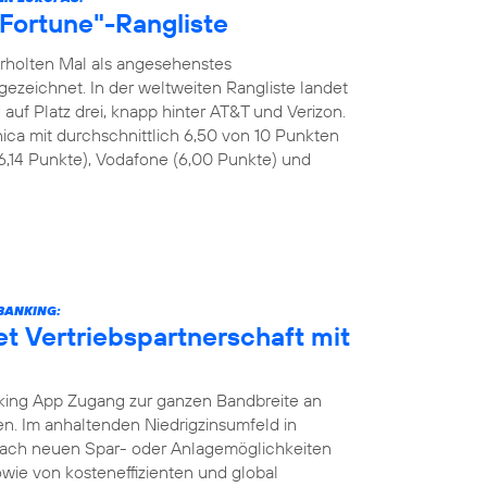
 "Fortune"-Rangliste
rholten Mal als angesehenstes
eichnet. In der weltweiten Rangliste landet
uf Platz drei, knapp hinter AT&T und Verizon.
ica mit durchschnittlich 6,50 von 10 Punkten
6,14 Punkte), Vodafone (6,00 Punkte) und
BANKING:
et Vertriebspartnerschaft mit
ing App Zugang zur ganzen Bandbreite an
. Im anhaltenden Niedrigzinsumfeld in
nach neuen Spar- oder Anlagemöglichkeiten
wie von kosteneffizienten und global