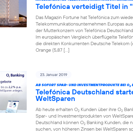
Telefónica verteidigt Titel in
Das Magazin Fortune hat Telefónica zum wiede
Telekommunikationsunternehmen Europas ausgez
der Mutterkonzern von Telefónica Deutschland a
Im europäischen Vergleich überflügelte Telefón
die direkten Konkurrenten Deutsche Telekom (
Orange (5,87 […]
23. Januar 2019
AB SOFORT SPAR- UND INVESTMENTPRODUKTE BEI O
2
Telefónica Deutschland start
WeltSparen
Ab heute erhalten O
Kunden über ihre O
Bank
2
2
Spar- und Investmentprodukten von WeltSparen
Deutschland können O
Banking Kunden, die 
2
suchen, von höheren Zinsen bei WeltSparen so