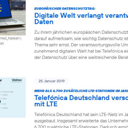
EUROPÄISCHER DATENSCHUTZTAG:
Digitale Welt verlangt vera
Daten
Zu ihrem jährlichen europäischen Datenschutzt
darauf aufmerksam, wie wichtig Datenschutz is
amed_hassan
|
tet
Thema sehr ernst. Der verantwortungsvolle U
zunehmend digitalen Welt hat bei Telefónica e
der Datenschutz über eine weitreichende Ber
25. Januar 2019
MEHR ALS 6.700 ZUSÄTZLICHE LTE-STATIONEN IM JAHR
Telefónica Deutschland vers
mit LTE
Telefónica Deutschland hat sein LTE-Netz im J
ausgebaut. Insgesamt erweiterte das Unterne
6.700 zusätzliche LTE-Stationen. Dadurch ermö