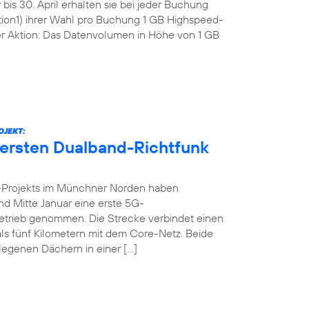
bis 30. April erhalten sie bei jeder Buchung
tion1) ihrer Wahl pro Buchung 1 GB Highspeed-
r Aktion: Das Datenvolumen in Höhe von 1 GB
OJEKT:
 ersten Dualband-Richtfunk
-Projekts im Münchner Norden haben
nd Mitte Januar eine erste 5G-
n Betrieb genommen. Die Strecke verbindet einen
ls fünf Kilometern mit dem Core-Netz. Beide
legenen Dächern in einer […]