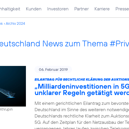
haltigkeit
Kunden
Investoren
Partner
Karriere
Presse
ws
Archiv 2024
Deutschland News zum Thema #Pri
06. Februar 2019
EILANTRAG FÜR RECHTLICHE KLÄRUNG DER AUKTION
„Milliardeninvestitionen in 5
unklarer Regeln getätigt wer
Mit einem gerichtlichen Eilantrag zum bevorst
Deutschland im Sinne des weiteren notwendigen
 Khrupin
Deutschlands rechtliche Klarheit zum Auktio
5G. Auf den Zeitplan für den Netzausbau der Te
vergangenen Jahres laufen zwischen Telekomm