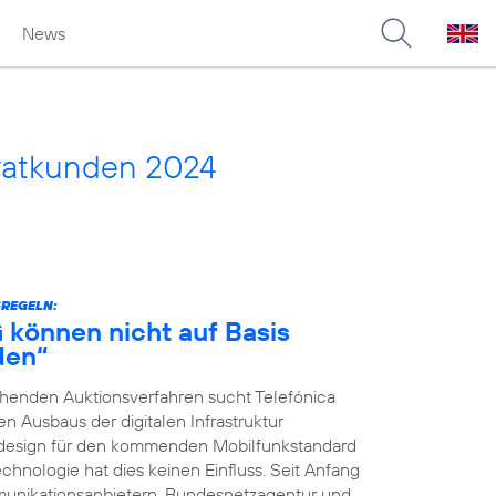
News
vatkunden 2024
SREGELN:
G können nicht auf Basis
den“
ehenden Auktionsverfahren sucht Telefónica
 Ausbaus der digitalen Infrastruktur
nsdesign für den kommenden Mobilfunkstandard
chnologie hat dies keinen Einfluss. Seit Anfang
unikationsanbietern, Bundesnetzagentur und