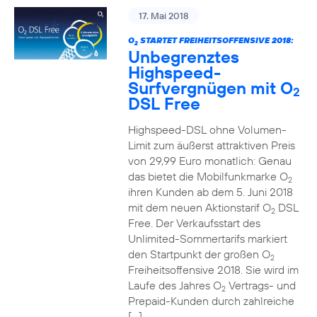
17. Mai 2018
O
STARTET FREIHEITSOFFENSIVE 2018:
2
Unbegrenztes
Highspeed-
Surfvergnügen mit O
2
DSL Free
Highspeed-DSL ohne Volumen-
Limit zum äußerst attraktiven Preis
von 29,99 Euro monatlich: Genau
das bietet die Mobilfunkmarke O
2
ihren Kunden ab dem 5. Juni 2018
mit dem neuen Aktionstarif O
DSL
2
Free. Der Verkaufsstart des
Unlimited-Sommertarifs markiert
den Startpunkt der großen O
2
Freiheitsoffensive 2018. Sie wird im
Laufe des Jahres O
Vertrags- und
2
Prepaid-Kunden durch zahlreiche
[…]