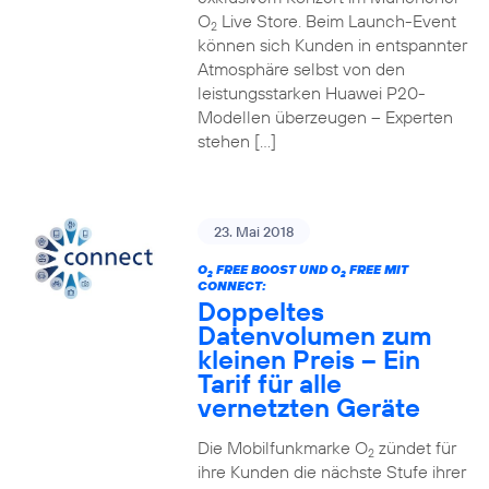
O
Live Store. Beim Launch-Event
2
können sich Kunden in entspannter
Atmosphäre selbst von den
leistungsstarken Huawei P20-
Modellen überzeugen – Experten
stehen […]
23. Mai 2018
O
FREE BOOST UND O
FREE MIT
2
2
CONNECT:
Doppeltes
Datenvolumen zum
kleinen Preis – Ein
Tarif für alle
vernetzten Geräte
Die Mobilfunkmarke O
zündet für
2
ihre Kunden die nächste Stufe ihrer