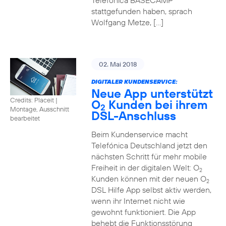
Telefónica BASECAMP
stattgefunden haben, sprach
Wolfgang Metze, […]
02. Mai 2018
DIGITALER KUNDENSERVICE:
Neue App unterstützt
Credits: Placeit
|
O
Kunden bei ihrem
2
Montage, Ausschnitt
DSL-Anschluss
bearbeitet
Beim Kundenservice macht
Telefónica Deutschland jetzt den
nächsten Schritt für mehr mobile
Freiheit in der digitalen Welt: O
2
Kunden können mit der neuen O
2
DSL Hilfe App selbst aktiv werden,
wenn ihr Internet nicht wie
gewohnt funktioniert. Die App
behebt die Funktionsstörung