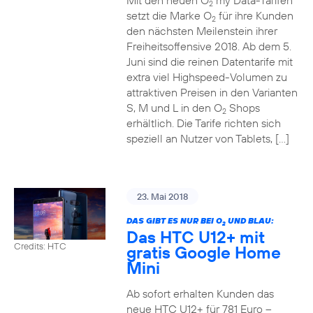
Mit den neuen O
my Data-Tarifen
2
setzt die Marke O
für ihre Kunden
2
den nächsten Meilenstein ihrer
Freiheitsoffensive 2018. Ab dem 5.
Juni sind die reinen Datentarife mit
extra viel Highspeed-Volumen zu
attraktiven Preisen in den Varianten
S, M und L in den O
Shops
2
erhältlich. Die Tarife richten sich
speziell an Nutzer von Tablets, […]
23. Mai 2018
DAS GIBT ES NUR BEI O
UND BLAU:
2
Das HTC U12+ mit
Credits: HTC
gratis Google Home
Mini
Ab sofort erhalten Kunden das
neue HTC U12+ für 781 Euro –