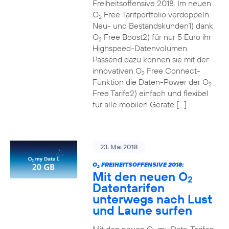
Freiheitsoffensive 2018. Im neuen
O
Free Tarifportfolio verdoppeln
2
Neu- und Bestandskunden1) dank
O
Free Boost2) für nur 5 Euro ihr
2
Highspeed-Datenvolumen.
Passend dazu können sie mit der
innovativen O
Free Connect-
2
Funktion die Daten-Power der O
2
Free Tarife2) einfach und flexibel
für alle mobilen Geräte […]
23. Mai 2018
O
FREIHEITSOFFENSIVE 2018:
2
Mit den neuen O
2
Datentarifen
unterwegs nach Lust
und Laune surfen