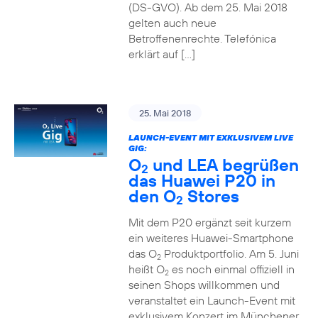
(DS-GVO). Ab dem 25. Mai 2018
gelten auch neue
Betroffenenrechte. Telefónica
erklärt auf […]
25. Mai 2018
LAUNCH-EVENT MIT EXKLUSIVEM LIVE
GIG:
O
und LEA begrüßen
2
das Huawei P20 in
den O
Stores
2
Mit dem P20 ergänzt seit kurzem
ein weiteres Huawei-Smartphone
das O
Produktportfolio. Am 5. Juni
2
heißt O
es noch einmal offiziell in
2
seinen Shops willkommen und
veranstaltet ein Launch-Event mit
exklusivem Konzert im Münchener