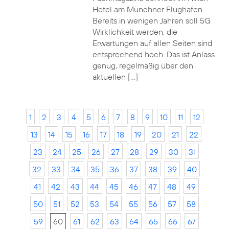
Hotel am Münchner Flughafen.
Bereits in wenigen Jahren soll 5G
Wirklichkeit werden, die
Erwartungen auf allen Seiten sind
entsprechend hoch. Das ist Anlass
genug, regelmäßig über den
aktuellen […]
1
2
3
4
5
6
7
8
9
10
11
12
13
14
15
16
17
18
19
20
21
22
23
24
25
26
27
28
29
30
31
32
33
34
35
36
37
38
39
40
41
42
43
44
45
46
47
48
49
50
51
52
53
54
55
56
57
58
59
60
61
62
63
64
65
66
67