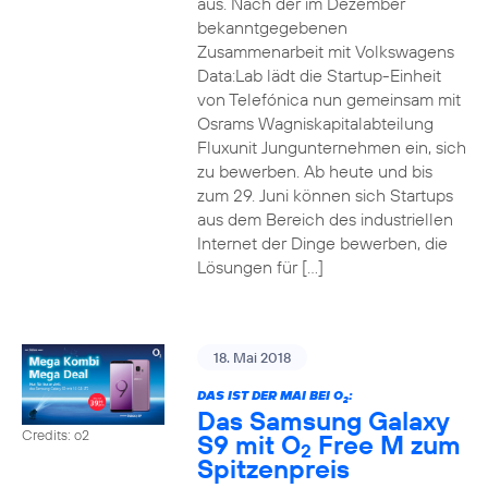
aus. Nach der im Dezember
bekanntgegebenen
Zusammenarbeit mit Volkswagens
Data:Lab lädt die Startup-Einheit
von Telefónica nun gemeinsam mit
Osrams Wagniskapitalabteilung
Fluxunit Jungunternehmen ein, sich
zu bewerben. Ab heute und bis
zum 29. Juni können sich Startups
aus dem Bereich des industriellen
Internet der Dinge bewerben, die
Lösungen für […]
18. Mai 2018
DAS IST DER MAI BEI O
:
2
Das Samsung Galaxy
Credits: o2
S9 mit O
Free M zum
2
Spitzenpreis