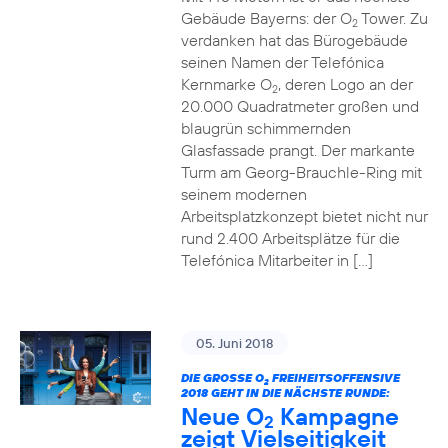
Gebäude Bayerns: der O
Tower. Zu
2
verdanken hat das Bürogebäude
seinen Namen der Telefónica
Kernmarke O
, deren Logo an der
2
20.000 Quadratmeter großen und
blaugrün schimmernden
Glasfassade prangt. Der markante
Turm am Georg-Brauchle-Ring mit
seinem modernen
Arbeitsplatzkonzept bietet nicht nur
rund 2.400 Arbeitsplätze für die
Telefónica Mitarbeiter in […]
05. Juni 2018
DIE GROSSE O
FREIHEITSOFFENSIVE
2
2018 GEHT IN DIE NÄCHSTE RUNDE:
Neue O
Kampagne
2
zeigt Vielseitigkeit