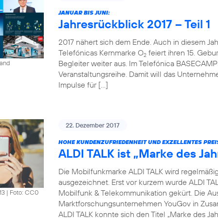
JANUAR BIS JUNI:
Jahresrückblick 2017 – Teil 1
2017 nähert sich dem Ende. Auch in diesem Jahr 
Telefónicas Kernmarke O
feiert ihren 15. Gebur
2
Begleiter weiter aus. Im Telefónica BASECAMP i
land
Veranstaltungsreihe. Damit will das Unterneh
Impulse für […]
22. Dezember 2017
HOHE KUNDENZUFRIEDENHEIT UND EXZELLENTES PREI
ALDI TALK ist „Marke des Jah
Die Mobilfunkmarke ALDI TALK wird regelmäßig fü
ausgezeichnet. Erst vor kurzem wurde ALDI TAL
Mobilfunk & Telekommunikation gekürt. Die Au
13
|
Foto: CC0
Marktforschungsunternehmen YouGov in Zusam
ALDI TALK konnte sich den Titel „Marke des Jah