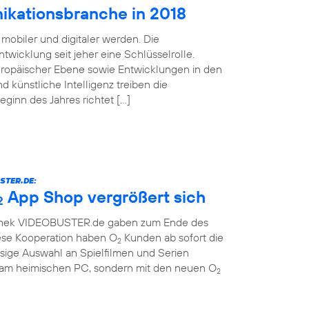
ikationsbranche in 2018
mobiler und digitaler werden. Die
twicklung seit jeher eine Schlüsselrolle.
uropäischer Ebene sowie Entwicklungen in den
d künstliche Intelligenz treiben die
Beginn des Jahres richtet […]
STER.DE:
App Shop vergrößert sich
2
othek VIDEOBUSTER.de gaben zum Ende des
ese Kooperation haben O
Kunden ab sofort die
2
sige Auswahl an Spielfilmen und Serien
r am heimischen PC, sondern mit den neuen O
2