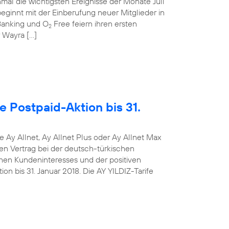
mal die wichtigsten Ereignisse der Monate Juli
ginnt mit der Einberufung neuer Mitglieder in
anking und O
Free feiern ihren ersten
2
r Wayra […]
e Postpaid-Aktion bis 31.
e Ay Allnet, Ay Allnet Plus oder Ay Allnet Max
en Vertrag bei der deutsch-türkischen
hen Kundeninteresses und der positiven
on bis 31. Januar 2018. Die AY YILDIZ-Tarife