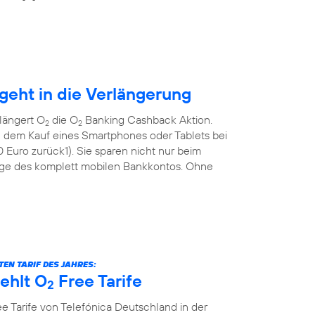
eht in die Verlängerung
längert O
die O
Banking Cashback Aktion.
2
2
 dem Kauf eines Smartphones oder Tablets bei
Euro zurück1). Sie sparen nicht nur beim
ge des komplett mobilen Bankkontos. Ohne
EN TARIF DES JAHRES:
ehlt O
Free Tarife
2
e Tarife von Telefónica Deutschland in der