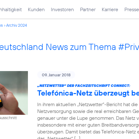
haltigkeit
Kunden
Investoren
Partner
Karriere
Presse
ws
Archiv 2024
Deutschland News zum Thema #Pri
09. Januar 2018
„NETZWETTER“ DER FACHZEITSCHRIFT CONNECT:
Telefónica-Netz überzeugt 
In ihrem aktuellen „Netzwetter“-Bericht hat di
Netzversorgung sowie die real erreichbaren Ge
genauer unter die Lupe genommen. Das Netz v
usschnitt
insbesondere mit einer guten Breitbandversorg
überzeugen. Damit bietet das Telefónica-Netz e
das „Netzwetter“ […]