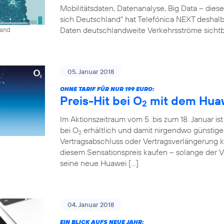
Mobilitätsdaten, Datenanalyse, Big Data – diese
sich Deutschland“ hat Telefónica NEXT deshalb 
Daten deutschlandweite Verkehrsströme sichtb
land
05. Januar 2018
OHNE TARIF FÜR NUR 199 EURO:
Preis-Hit bei O
mit dem Huaw
2
Im Aktionszeitraum vom 5. bis zum 18. Januar is
bei O
erhältlich und damit nirgendwo günstig
2
Vertragsabschluss oder Vertragsverlängerung
diesem Sensationspreis kaufen – solange der Vor
seine neue Huawei […]
04. Januar 2018
EIN BLICK AUFS NEUE JAHR: