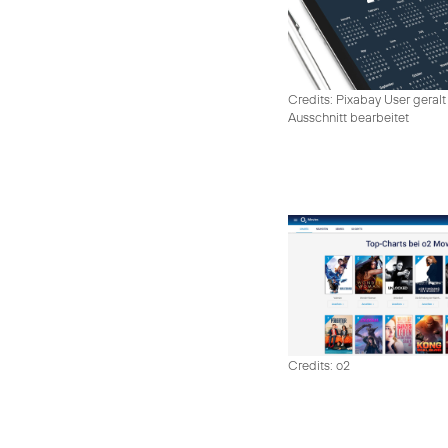
Credits: Pixabay User geralt
Ausschnitt bearbeitet
Credits: o2