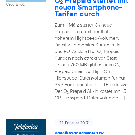
O
Prepaid startet mit
2
Credits: o2
neuen Smartphone-
Tarifen durch
Zum 1. März startet O
neue
2
Prepaid-Tarife mit deutlich
höherem Highspeed-Volumen.
Damit wird mobiles Surfen im In-
und EU-Ausland für O
Prepaid-
2
Kunden noch attraktiver. Statt
bislang 750 MB gibt es beim O
2
Prepaid Smart künftig 1 GB
Highspeed-Datenvolumen für nur
9,99 Euro monatlich – LTE inklusive.
Der O
Prepaid All-in kostet mit 1,5
2
GB Highspeed-Datenvolumen […]
22. Februar 2017
VORLÄUFIGE KENNZAHLEN