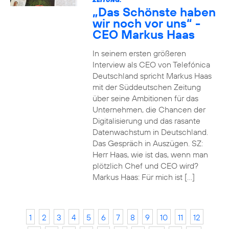
„Das Schönste haben
wir noch vor uns“ -
CEO Markus Haas
In seinem ersten größeren
Interview als CEO von Telefónica
Deutschland spricht Markus Haas
mit der Süddeutschen Zeitung
über seine Ambitionen für das
Unternehmen, die Chancen der
Digitalisierung und das rasante
Datenwachstum in Deutschland.
Das Gespräch in Auszügen. SZ:
Herr Haas, wie ist das, wenn man
plötzlich Chef und CEO wird?
Markus Haas: Für mich ist […]
1
2
3
4
5
6
7
8
9
10
11
12