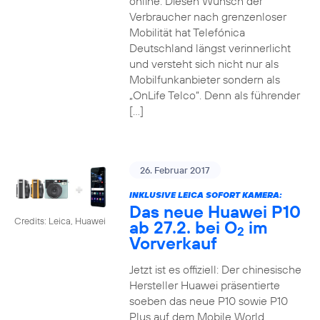
online. Diesen Wunsch der
Verbraucher nach grenzenloser
Mobilität hat Telefónica
Deutschland längst verinnerlicht
und versteht sich nicht nur als
Mobilfunkanbieter sondern als
„OnLife Telco“. Denn als führender
[…]
26. Februar 2017
INKLUSIVE LEICA SOFORT KAMERA:
Das neue Huawei P10
Credits: Leica, Huawei
ab 27.2. bei O
im
2
Vorverkauf
Jetzt ist es offiziell: Der chinesische
Hersteller Huawei präsentierte
soeben das neue P10 sowie P10
Plus auf dem Mobile World